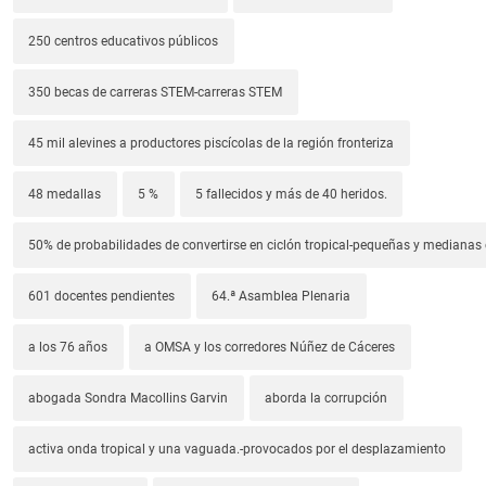
250 centros educativos públicos
350 becas de carreras STEM-carreras STEM
45 mil alevines a productores piscícolas de la región fronteriza
48 medallas
5 %
5 fallecidos y más de 40 heridos.
50% de probabilidades de convertirse en ciclón tropical-pequeñas y median
601 docentes pendientes
64.ª Asamblea Plenaria
a los 76 años
a OMSA y los corredores Núñez de Cáceres
abogada Sondra Macollins Garvin
aborda la corrupción
activa onda tropical y una vaguada.-provocados por el desplazamiento