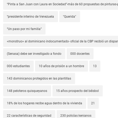
“Pinta a San Juan con Laura en Sociedad”-más de 60 propuestas de pinturas-p
“presidente interino de Venezuela
"Querida"
“Un paso por mi familia”
«monstruo» al dominicano indocumentado- oficial de la CBP recibió un dispa
(Senasa) debe ser investigado a fondo
000 docentes
000 estudiantes
10 años de prisión a un hombre
13
143 dominicanos protegidos en las plantillas
148 peloteros quisqueyanos
15 años prospecto del béisbol
18% de los hogares recibe agua dentro de la vivienda
21
22 características de seguridad
230 policías kenianos