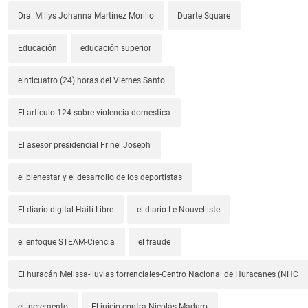
Dra. Millys Johanna Martínez Morillo
Duarte Square
Educación
educación superior
einticuatro (24) horas del Viernes Santo
El artículo 124 sobre violencia doméstica
El asesor presidencial Frinel Joseph
el bienestar y el desarrollo de los deportistas
El diario digital Haití Libre
el diario Le Nouvelliste
el enfoque STEAM-Ciencia
el fraude
El huracán Melissa-lluvias torrenciales-Centro Nacional de Huracanes (NHC
el incremento
El juicio contra Nicolás Maduro