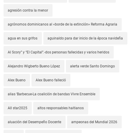
agresión contra la menor
agrónomos dominicanos al «borde de la extinción» Reforma Agraria
agua en sus grifos
aguinaldo para dar inicio de la época navideña
Al Scory” y “El Capital”.-dos personas fallecidas y varios heridos
Alejandro Wigberto Bueno López
alerta verde Santo Domingo
Alex Bueno
Alex Bueno falleció
alias ‘Barbecue-La coalición de bandas Vivre Ensemble
All star2025
altos responsables haitianos
aluación del Desempeño Docente
ampeonas del Mundial 2026