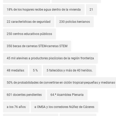
18% de los hogares recibe agua dentro de la vivienda
21
22 características de seguridad
230 policías kenianos
250 centros educativos públicos
350 becas de carreras STEM-carreras STEM
45 mil alevines a productores piscícolas de la región fronteriza
48 medallas
5 %
5 fallecidos y más de 40 heridos.
50% de probabilidades de convertirse en ciclón tropical-pequeñas y median
601 docentes pendientes
64.ª Asamblea Plenaria
a los 76 años
a OMSA y los corredores Núñez de Cáceres