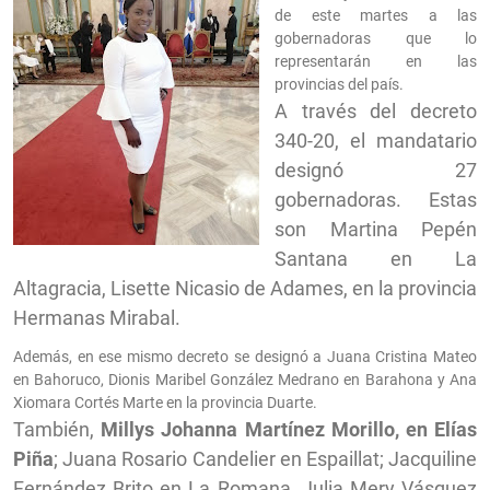
de este martes a las
gobernadoras que lo
representarán en las
provincias del país.
A través del decreto
340-20, el mandatario
designó 27
gobernadoras. Estas
son Martina Pepén
Santana en La
Altagracia, Lisette Nicasio de Adames, en la provincia
Hermanas Mirabal.
Además, en ese mismo decreto se designó a Juana Cristina Mateo
en Bahoruco, Dionis Maribel González Medrano en Barahona y Ana
Xiomara Cortés Marte en la provincia Duarte.
También,
Millys Johanna Martínez Morillo, en Elías
Piña
; Juana Rosario Candelier en Espaillat; Jacquiline
Fernández Brito en La Romana, Julia Mery Vásquez