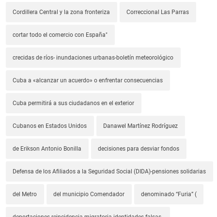
Cordillera Central y la zona fronteriza
Correccional Las Parras
cortar todo el comercio con España"
crecidas de ríos- inundaciones urbanas-boletín meteorológico
Cuba a «alcanzar un acuerdo» o enfrentar consecuencias
Cuba permitirá a sus ciudadanos en el exterior
Cubanos en Estados Unidos
Danawel Martínez Rodríguez
de Erikson Antonio Bonilla
decisiones para desviar fondos
Defensa de los Afiliados a la Seguridad Social (DIDA)-pensiones solidarias
del Metro
del municipio Comendador
denominado “Furia” (
deportaciones-reincidencia migratoria-identidades falsas-