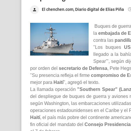
El chenchen.com, Diario digital de Elías Piña
Buques de guerra
la
embajada de E
contra las
pandill
"Los buques
US
llegado a la bahí
Spear'", según d
por orden del
secretario de Defensa
, Pete Hegs
"Su presencia refleja el firme
compromiso de E
mejor para
Haití
", agregó el texto.
La llamada operación
"Southern Spear" (Lanz
del despliegue de buques de guerra y aviones m
según Washington, las embarcaciones utilizadas p
operaciones estadounidenses en el Caribe y el 
Haití
, el país más pobre del continente america
fin oficial del mandato del
Consejo Presidencial