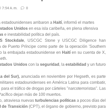
7:54 A. M.
0
 estadounidenses arribaron a
Haití
, informó el martes
stados Unidos
en esa isla caribeña, en plena ofensiva
as
e inestabilidad política del país.
S Stockdale
, USCGC Stone y USCGC Diligence han
a de Puerto Príncipe como parte de la operación 'Southern
ijo la embajada estadounidense en
Haití
en su cuenta de X,
eth.
stados Unidos
con la
seguridad
, la
estabilidad
y un futuro
a del Sur),
anunciada en noviembre por Hegseth, es parte
ilitares estadounidenses en América Latina para combatir,
ara el tráfico de drogas por cárteles "narcoterroristas". Las
Pacífico dejan más de 100 muertos.
no, atraviesa nuevas
turbulencias políticas
a pocos días del
 de Transición
(CPT), el órgano de gobierno, previsto para