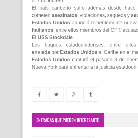
el 7 de febrero.
El país caribeño sufre además desde hace
cometen
asesinatos
, violaciones, saqueos y
se
Estados Unidos
anunció recientemente nuevas
haitianos
, entre ellos miembros del CPT, acusa
El USS Stockdale
Los buques estadounidenses, entre ell
enviada
por
Estados Unidos
al Caribe en el ma
Estados Unidos
capturó el pasado 3 de ener
Nueva York para enfrentar a la justicia estadou
ENTRADAS QUE PUEDEN INTERESARTE