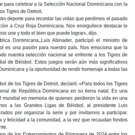
ar para celebrar a la Selección Nacional Dominicana con la
os Tigres de Detroit.
ro deporte para recordar las vidas que perdimos el pasado
ación a Cruz Roja Dominicana. Nos enorgullece destacar lo
nos une y todo el bien que puede lograr», dijo.
lica Dominicana,,Luis Abinader, participó el ministro de
sbol es una pasión para nuestro país. Nos emociona que la
o nuestra selección nacional se enfrente a los Tigres de
ial de Béisbol. Estos juegos serán aún más significativos
Dominicana y la oportunidad de rendir homenaje a todas las
ol de los Tigres de Detroit, declaró: «Para todos los Tigres
ional de República Dominicana en su tierra natal. Es una
vel mundial en memoria de quienes perdieron la vida en una
mos a las Grandes Ligas de Béisbol, al presidente Luis
ados por organizar la serie y por invitarnos a participar.
a y felicidad a la comunidad, a la vez que recaudan fondos
nte.
egos de los Entrenamientos de Primavera de 2024 entre los