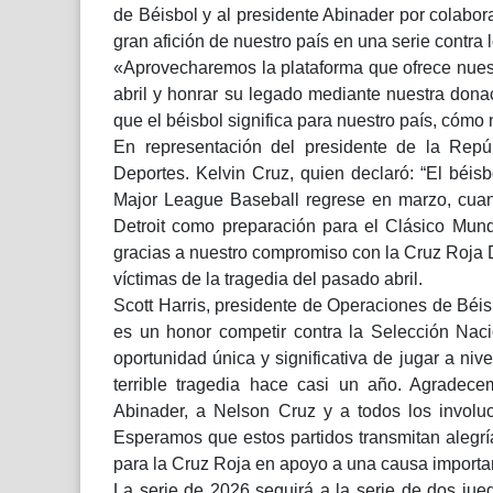
de Béisbol y al presidente Abinader por colabor
gran afición de nuestro país en una serie contra l
«Aprovecharemos la plataforma que ofrece nuest
abril y honrar su legado mediante nuestra don
que el béisbol significa para nuestro país, cómo 
En representación del presidente de la Repúb
Deportes. Kelvin Cruz, quien declaró: “El béi
Major League Baseball regrese en marzo, cuand
Detroit como preparación para el Clásico Mund
gracias a nuestro compromiso con la Cruz Roja 
víctimas de la tragedia del pasado abril.
Scott Harris, presidente de Operaciones de Béisb
es un honor competir contra la Selección Nac
oportunidad única y significativa de jugar a ni
terrible tragedia hace casi un año. Agradece
Abinader, a Nelson Cruz y a todos los involucr
Esperamos que estos partidos transmitan alegrí
para la Cruz Roja en apoyo a una causa importa
La serie de 2026 seguirá a la serie de dos ju