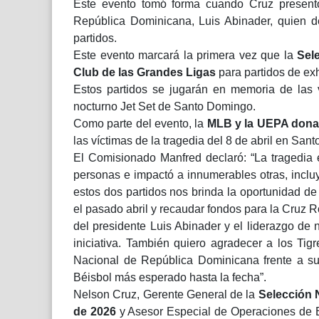
Este evento tomó forma cuando Cruz presentó
República Dominicana, Luis Abinader, quien d
partidos.
Este evento marcará la primera vez que la
Sel
Club de las Grandes Ligas
para partidos de exh
Estos partidos se jugarán en memoria de las v
nocturno Jet Set de Santo Domingo.
Como parte del evento, la
MLB y la UEPA donar
las víctimas de la tragedia del 8 de abril en San
El Comisionado Manfred declaró: “La tragedia
personas e impactó a innumerables otras, incl
estos dos partidos nos brinda la oportunidad de
el pasado abril y recaudar fondos para la Cruz
del presidente Luis Abinader y el liderazgo de
iniciativa. También quiero agradecer a los Tig
Nacional de República Dominicana frente a su
Béisbol más esperado hasta la fecha”.
Nelson Cruz, Gerente General de la
Selección 
de 2026
y Asesor Especial de Operaciones de B