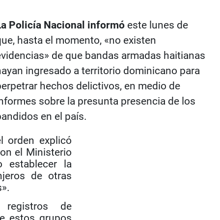
La Policía Nacional informó
este lunes de
que, hasta el momento, «no existen
evidencias» de que bandas armadas haitianas
hayan ingresado a territorio dominicano para
perpetrar hechos delictivos, en medio de
informes sobre la presunta presencia de los
bandidos en el país.
l orden explicó
on el Ministerio
 establecer la
njeros de otras
s».
 registros de
de estos grupos