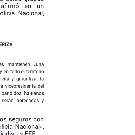
 afirmó en un
licía Nacional,
ERIZA
des mantienen «una
 en todo el territorio
ícita y garantizar la
a vicepresidenta del
 bandidos haitianos
e serán apresados y
os seguros con
icía Nacional»,
riodistas.EFE