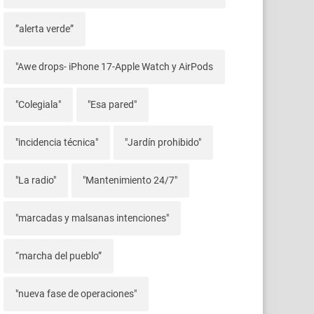
”alerta verde”
"Awe drops- iPhone 17-Apple Watch y AirPods
"Colegiala"
"Esa pared"
"incidencia técnica"
"Jardín prohibido"
"La radio"
"Mantenimiento 24/7"
"marcadas y malsanas intenciones"
“marcha del pueblo”
"nueva fase de operaciones"