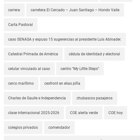
carrera
carretera El Cercado – Juan Santiago – Hondo Valle
Carta Pastoral
caso SENASA y expuso 15 sugerencias al presidente Luis Abinader.
Catedral Primada de América
cédula de identidad y electoral
celular vinculado al caso
centro “My Little Steps”
cerco marítimo
cesfront en elias piña
Charles de Gaulle e Independencia
chubascos pasajeros
clase internacional 2025-2026
COE alerta verde
COE hoy
colegios privados
comendador