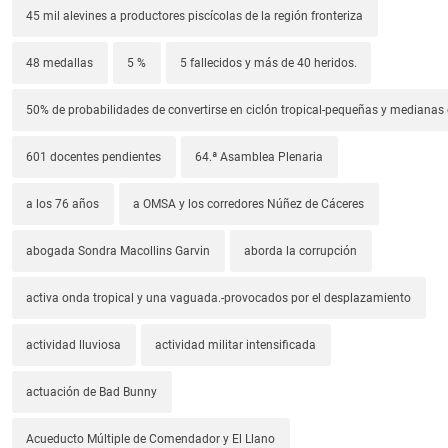
45 mil alevines a productores piscícolas de la región fronteriza
48 medallas
5 %
5 fallecidos y más de 40 heridos.
50% de probabilidades de convertirse en ciclón tropical-pequeñas y median
601 docentes pendientes
64.ª Asamblea Plenaria
a los 76 años
a OMSA y los corredores Núñez de Cáceres
abogada Sondra Macollins Garvin
aborda la corrupción
activa onda tropical y una vaguada.-provocados por el desplazamiento
actividad lluviosa
actividad militar intensificada
actuación de Bad Bunny
Acueducto Múltiple de Comendador y El Llano