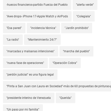
-huecos financieros-partido Fuerza del Pueblo
”alerta verde”
"Awe drops- iPhone 17-Apple Watch y AirPods
"Colegiala"
"Esa pared"
"incidencia técnica"
"Jardín prohibido"
"La radio"
"Mantenimiento 24/7"
"marcadas y malsanas intenciones"
“marcha del pueblo”
"nueva fase de operaciones"
“Operación Cobra”
"perdón judicial" es una figura legal
“Pinta a San Juan con Laura en Sociedad”-más de 60 propuestas de pinturas-p
“presidente interino de Venezuela
"Querida"
“Un paso por mi familia”