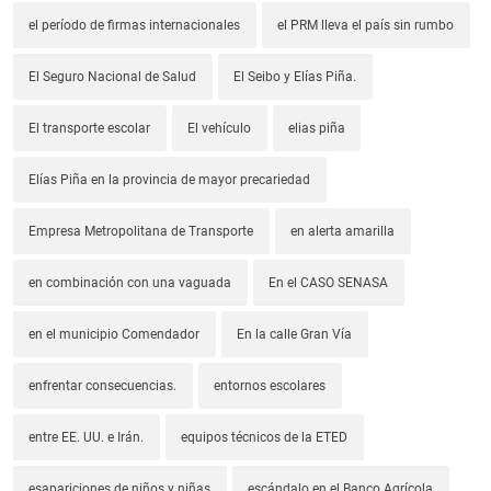
el período de firmas internacionales
el PRM lleva el país sin rumbo
El Seguro Nacional de Salud
El Seibo y Elías Piña.
El transporte escolar
El vehículo
elias piña
Elías Piña en la provincia de mayor precariedad
Empresa Metropolitana de Transporte
en alerta amarilla
en combinación con una vaguada
En el CASO SENASA
en el municipio Comendador
En la calle Gran Vía
enfrentar consecuencias.
entornos escolares
entre EE. UU. e Irán.
equipos técnicos de la ETED
esapariciones de niños y niñas
escándalo en el Banco Agrícola