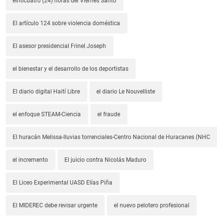
einticuatro (24) horas del Viernes Santo
El artículo 124 sobre violencia doméstica
El asesor presidencial Frinel Joseph
el bienestar y el desarrollo de los deportistas
El diario digital Haití Libre
el diario Le Nouvelliste
el enfoque STEAM-Ciencia
el fraude
El huracán Melissa-lluvias torrenciales-Centro Nacional de Huracanes (NHC
el incremento
El juicio contra Nicolás Maduro
El Liceo Experimental UASD Elías Piña
El MIDEREC debe revisar urgente
el nuevo pelotero profesional