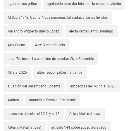
agua en sus grifos
aguinaldo para dar inicio de la época navideña
Al Scory” y “El Capital”.-dos personas fallecidas y varios heridos
Alejandro Wigberto Bueno López
alerta verde Santo Domingo
Alex Bueno
Alex Bueno falleció
alias ‘Barbecue-La coalición de bandas Vivre Ensemble
All star2025
altos responsables haitianos
aluación del Desempeño Docente
ampeonas del Mundial 2026
Andrea
anunció el Festival Presidente
aranceles de entre el 10 % y el 12
Arte y Matemáticas-
Artes y Matemáticas)
artículo 144 sobre acoso agravado