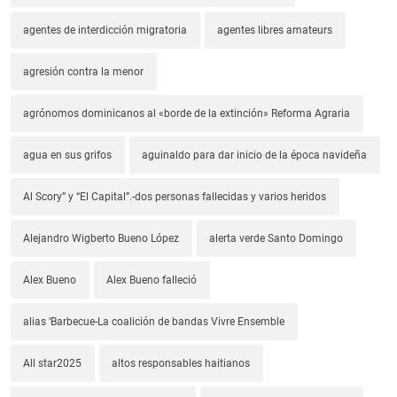
agentes de interdicción migratoria
agentes libres amateurs
agresión contra la menor
agrónomos dominicanos al «borde de la extinción» Reforma Agraria
agua en sus grifos
aguinaldo para dar inicio de la época navideña
Al Scory” y “El Capital”.-dos personas fallecidas y varios heridos
Alejandro Wigberto Bueno López
alerta verde Santo Domingo
Alex Bueno
Alex Bueno falleció
alias ‘Barbecue-La coalición de bandas Vivre Ensemble
All star2025
altos responsables haitianos