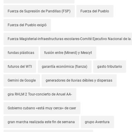
Fuerza de Supresión de Pandillas (FSP)
Fuerza del Pueblo
Fuerza del Pueblo exigió
Fuerza Magisterial-infraestructuras escolares-Comité Ejecutivo Nacional de l
fundas plásticas
fusión entre (Minerd) y Mescyt
futuros del WTI
garantía económica (fianza)
gasto tributario
Gemini de Google
generadores de lluvias débiles y dispersas
gira RHLM 2 Tour-concierto de Anuel AA-
Gobierno cubano «está muy cerca» de caer
gran marcha realizada este fin de semana
grupo Aventura