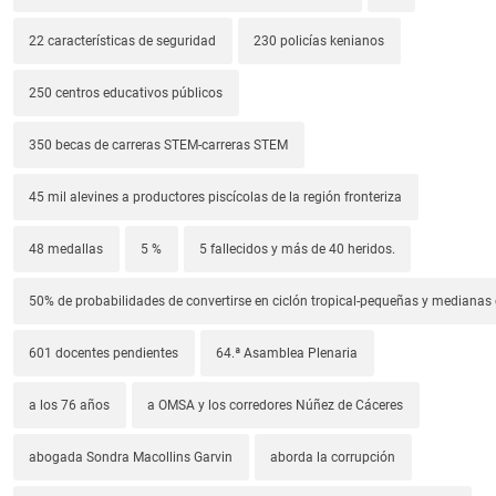
22 características de seguridad
230 policías kenianos
250 centros educativos públicos
350 becas de carreras STEM-carreras STEM
45 mil alevines a productores piscícolas de la región fronteriza
48 medallas
5 %
5 fallecidos y más de 40 heridos.
50% de probabilidades de convertirse en ciclón tropical-pequeñas y median
601 docentes pendientes
64.ª Asamblea Plenaria
a los 76 años
a OMSA y los corredores Núñez de Cáceres
abogada Sondra Macollins Garvin
aborda la corrupción