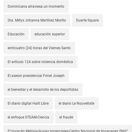
Dominicana atraviesa un momento
Dra. Millys Johanna Martínez Morillo
Duarte Square
Educación
educación superior
einticuatro (24) horas del Viernes Santo
El artículo 124 sobre violencia doméstica
El asesor presidencial Frinel Joseph
el bienestar y el desarrollo de los deportistas
El diario digital Haití Libre
el diario Le Nouvelliste
el enfoque STEAM-Ciencia
el fraude
El huracán Melissa-lluvias torrenciales-Centro Nacional de Huracanes (NHC