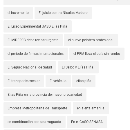
el incremento
El juicio contra Nicolás Maduro
El Liceo Experimental UASD Elías Piña
El MIDEREC debe revisar urgente
el nuevo pelotero profesional
el período de firmas internacionales
el PRM lleva el país sin rumbo
El Seguro Nacional de Salud
El Seibo y Elías Piña.
El transporte escolar
El vehículo
elias piña
Elías Piña en la provincia de mayor precariedad
Empresa Metropolitana de Transporte
en alerta amarilla
en combinación con una vaguada
En el CASO SENASA