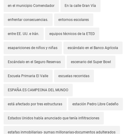
en el municipio Comendador
En la calle Gran Vía
enfrentar consecuencias.
entornos escolares
entre EE. UU. e Irán.
equipos técnicos de la ETED
esapariciones de niños y niñas
escándalo en el Banco Agrícola
Escándalo en el Seguro Reservas
escenario del Super Bowl
Escuela Primaria El Valle
escuelas recorridas
ESPAÑA ES CAMPEONA DEL MUNDO
está afectado por tres estructuras
estación Pedro Libre Cedeño
Estados Unidos había anunciado que tenía infiltraciones
estafas inmobiliarias- sumas millonarias-documentos adulterados