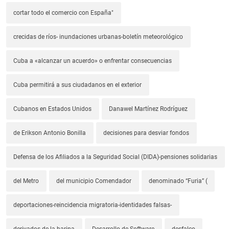
cortar todo el comercio con España"
crecidas de ríos- inundaciones urbanas-boletín meteorológico
Cuba a «alcanzar un acuerdo» o enfrentar consecuencias
Cuba permitirá a sus ciudadanos en el exterior
Cubanos en Estados Unidos
Danawel Martínez Rodríguez
de Erikson Antonio Bonilla
decisiones para desviar fondos
Defensa de los Afiliados a la Seguridad Social (DIDA)-pensiones solidarias
del Metro
del municipio Comendador
denominado “Furia” (
deportaciones-reincidencia migratoria-identidades falsas-
derivados de la harina
Desarrollo de Software
desfalco