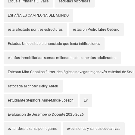
Escuela Primaria El Valle
escuelas recorridas
ESPAÑA ES CAMPEONA DEL MUNDO
está afectado por tres estructuras
estación Pedro Libre Cedeño
Estados Unidos había anunciado que tenía infiltraciones
estafas inmobiliarias- sumas millonarias-documentos adulterados
Esteban Mira Caballos-filtros ideológicos-navegante genovés-catedral de Sevil
estocada al chofer Deivy Abreu
estudiante Stephora Anne-Mircie Joseph
Ev
Evaluación de Desempeño Docente 2025-2026
evitar desplazarse por lugares
excursiones y salidas educativas