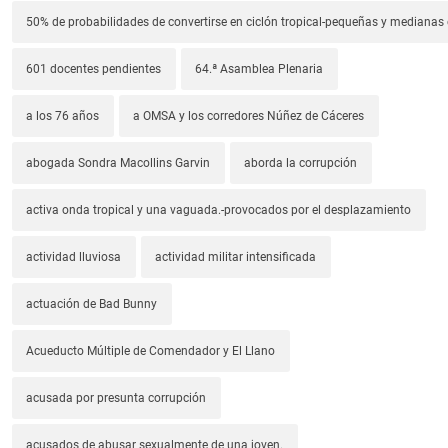
50% de probabilidades de convertirse en ciclón tropical-pequeñas y median
601 docentes pendientes
64.ª Asamblea Plenaria
a los 76 años
a OMSA y los corredores Núñez de Cáceres
abogada Sondra Macollins Garvin
aborda la corrupción
activa onda tropical y una vaguada.-provocados por el desplazamiento
actividad lluviosa
actividad militar intensificada
actuación de Bad Bunny
Acueducto Múltiple de Comendador y El Llano
acusada por presunta corrupción
acusados de abusar sexualmente de una joven.