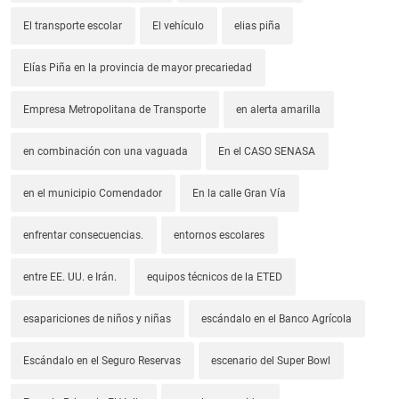
El transporte escolar
El vehículo
elias piña
Elías Piña en la provincia de mayor precariedad
Empresa Metropolitana de Transporte
en alerta amarilla
en combinación con una vaguada
En el CASO SENASA
en el municipio Comendador
En la calle Gran Vía
enfrentar consecuencias.
entornos escolares
entre EE. UU. e Irán.
equipos técnicos de la ETED
esapariciones de niños y niñas
escándalo en el Banco Agrícola
Escándalo en el Seguro Reservas
escenario del Super Bowl