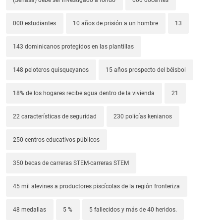
000 estudiantes
10 años de prisión a un hombre
13
143 dominicanos protegidos en las plantillas
148 peloteros quisqueyanos
15 años prospecto del béisbol
18% de los hogares recibe agua dentro de la vivienda
21
22 características de seguridad
230 policías kenianos
250 centros educativos públicos
350 becas de carreras STEM-carreras STEM
45 mil alevines a productores piscícolas de la región fronteriza
48 medallas
5 %
5 fallecidos y más de 40 heridos.