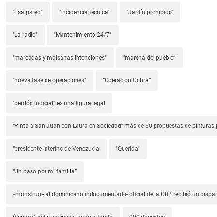
"Esa pared"
"incidencia técnica"
"Jardín prohibido"
"La radio"
"Mantenimiento 24/7"
"marcadas y malsanas intenciones"
“marcha del pueblo”
"nueva fase de operaciones"
“Operación Cobra”
"perdón judicial" es una figura legal
“Pinta a San Juan con Laura en Sociedad”-más de 60 propuestas de pinturas-p
“presidente interino de Venezuela
"Querida"
“Un paso por mi familia”
«monstruo» al dominicano indocumentado- oficial de la CBP recibió un dispa
(Senasa) debe ser investigado a fondo
000 docentes