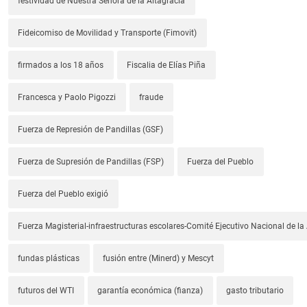
festividad de Nuestra Señora de la Altagracia
Fideicomiso de Movilidad y Transporte (Fimovit)
firmados a los 18 años
Fiscalia de Elías Piña
Francesca y Paolo Pigozzi
fraude
Fuerza de Represión de Pandillas (GSF)
Fuerza de Supresión de Pandillas (FSP)
Fuerza del Pueblo
Fuerza del Pueblo exigió
Fuerza Magisterial-infraestructuras escolares-Comité Ejecutivo Nacional de l
fundas plásticas
fusión entre (Minerd) y Mescyt
futuros del WTI
garantía económica (fianza)
gasto tributario