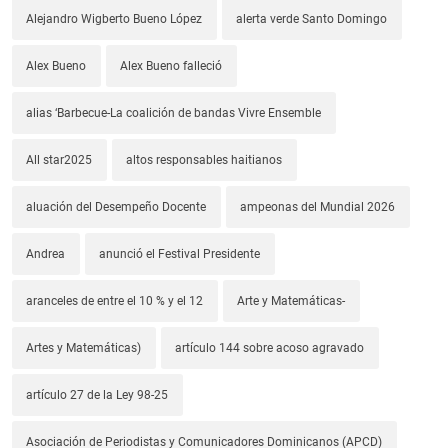
Alejandro Wigberto Bueno López
alerta verde Santo Domingo
Alex Bueno
Alex Bueno falleció
alias ‘Barbecue-La coalición de bandas Vivre Ensemble
All star2025
altos responsables haitianos
aluación del Desempeño Docente
ampeonas del Mundial 2026
Andrea
anunció el Festival Presidente
aranceles de entre el 10 % y el 12
Arte y Matemáticas-
Artes y Matemáticas)
artículo 144 sobre acoso agravado
artículo 27 de la Ley 98-25
Asociación de Periodistas y Comunicadores Dominicanos (APCD)