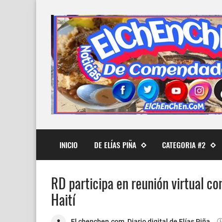
INICIO
DE ELÍAS PIÑA
CATEGORIA #2
RD participa en reunión virtual co
Haití
El chenchen.com, Diario digital de Elías Piña