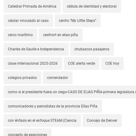
Catedral Primada de América
cédula de identidad y electoral
celular vinculado al caso
centro “My Little Steps”
cerco marítimo
cesfront en elias piña
Charles de Gaulle e Independencia
chubascos pasajeros
clase internacional 2025-2026
COE alerta verde
COE hoy
colegios privados
comendador
como si el presidente fuera un ciego-CASO DE ELIAS PIÑA-primera legislatura 
comunicadores y periodistas de la provincia Elías Piña
con énfasis en el enfoque STEAM (Ciencia
Concejo de Denver
concepto de exenciones