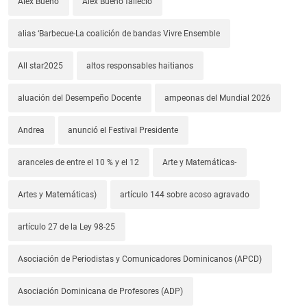
Alex Bueno
Alex Bueno falleció
alias ‘Barbecue-La coalición de bandas Vivre Ensemble
All star2025
altos responsables haitianos
aluación del Desempeño Docente
ampeonas del Mundial 2026
Andrea
anunció el Festival Presidente
aranceles de entre el 10 % y el 12
Arte y Matemáticas-
Artes y Matemáticas)
artículo 144 sobre acoso agravado
artículo 27 de la Ley 98-25
Asociación de Periodistas y Comunicadores Dominicanos (APCD)
Asociación Dominicana de Profesores (ADP)