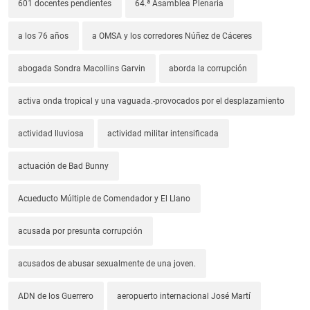
601 docentes pendientes
64.ª Asamblea Plenaria
a los 76 años
a OMSA y los corredores Núñez de Cáceres
abogada Sondra Macollins Garvin
aborda la corrupción
activa onda tropical y una vaguada.-provocados por el desplazamiento
actividad lluviosa
actividad militar intensificada
actuación de Bad Bunny
Acueducto Múltiple de Comendador y El Llano
acusada por presunta corrupción
acusados de abusar sexualmente de una joven.
ADN de los Guerrero
aeropuerto internacional José Martí