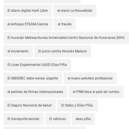
El diario digital Haití Libre
el diario Le Nouvelliste
el enfoque STEAM-Ciencia
el fraude
El huracán Melissa-lluvias torrenciales-Centro Nacional de Huracanes (NHC
el incremento
El juicio contra Nicolás Maduro
El Liceo Experimental UASD Elías Piña
El MIDEREC debe revisar urgente
el nuevo pelotero profesional
el período de firmas internacionales
el PRM lleva el país sin rumbo
El Seguro Nacional de Salud
El Seibo y Elías Piña.
El transporte escolar
El vehículo
elias piña