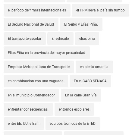
el período de firmas internacionales
el PRM lleva el país sin rumbo
El Seguro Nacional de Salud
El Seibo y Elías Piña.
El transporte escolar
El vehículo
elias piña
Elías Piña en la provincia de mayor precariedad
Empresa Metropolitana de Transporte
en alerta amarilla
en combinación con una vaguada
En el CASO SENASA
en el municipio Comendador
En la calle Gran Vía
enfrentar consecuencias.
entornos escolares
entre EE. UU. e Irán.
equipos técnicos de la ETED