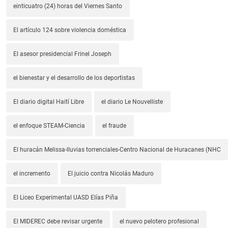
einticuatro (24) horas del Viernes Santo
El artículo 124 sobre violencia doméstica
El asesor presidencial Frinel Joseph
el bienestar y el desarrollo de los deportistas
El diario digital Haití Libre
el diario Le Nouvelliste
el enfoque STEAM-Ciencia
el fraude
El huracán Melissa-lluvias torrenciales-Centro Nacional de Huracanes (NHC
el incremento
El juicio contra Nicolás Maduro
El Liceo Experimental UASD Elías Piña
El MIDEREC debe revisar urgente
el nuevo pelotero profesional