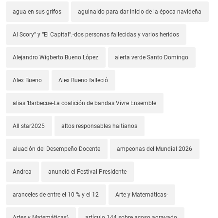
agua en sus grifos
aguinaldo para dar inicio de la época navideña
Al Scory” y “El Capital”.-dos personas fallecidas y varios heridos
Alejandro Wigberto Bueno López
alerta verde Santo Domingo
Alex Bueno
Alex Bueno falleció
alias ‘Barbecue-La coalición de bandas Vivre Ensemble
All star2025
altos responsables haitianos
aluación del Desempeño Docente
ampeonas del Mundial 2026
Andrea
anunció el Festival Presidente
aranceles de entre el 10 % y el 12
Arte y Matemáticas-
Artes y Matemáticas)
artículo 144 sobre acoso agravado