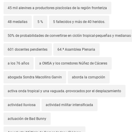
45 mil alevines a productores piscícolas de la región fronteriza
48 medallas
5 %
5 fallecidos y más de 40 heridos.
50% de probabilidades de convertirse en ciclón tropical-pequeñas y median
601 docentes pendientes
64.ª Asamblea Plenaria
a los 76 años
a OMSA y los corredores Núñez de Cáceres
abogada Sondra Macollins Garvin
aborda la corrupción
activa onda tropical y una vaguada.-provocados por el desplazamiento
actividad lluviosa
actividad militar intensificada
actuación de Bad Bunny