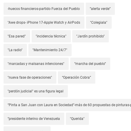
-huecos financieros-partido Fuerza del Pueblo
”alerta verde”
"Awe drops- iPhone 17-Apple Watch y AirPods
"Colegiala"
"Esa pared"
"incidencia técnica"
"Jardín prohibido"
"La radio"
"Mantenimiento 24/7"
"marcadas y malsanas intenciones"
“marcha del pueblo”
"nueva fase de operaciones"
“Operación Cobra”
"perdón judicial" es una figura legal
“Pinta a San Juan con Laura en Sociedad”-más de 60 propuestas de pinturas-p
“presidente interino de Venezuela
"Querida"