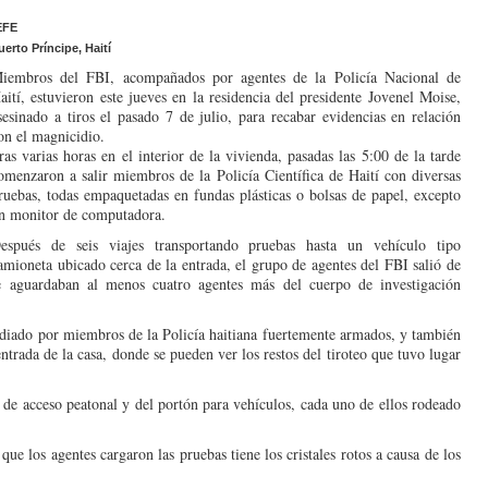
EFE
uerto Príncipe, Haití
iembros del FBI, acompañados por agentes de la Policía Nacional de
aití, estuvieron este jueves en la residencia del presidente Jovenel Moise,
sesinado a tiros el pasado 7 de julio, para recabar evidencias en relación
on el magnicidio.
ras varias horas en el interior de la vivienda, pasadas las 5:00 de la tarde
omenzaron a salir miembros de la Policía Científica de Haití con diversas
ruebas, todas empaquetadas en fundas plásticas o bolsas de papel, excepto
n monitor de computadora.
espués de seis viajes transportando pruebas hasta un vehículo tipo
amioneta ubicado cerca de la entrada, el grupo de agentes del FBI salió de
e aguardaban al menos cuatro agentes más del cuerpo de investigación
odiado por miembros de la Policía haitiana fuertemente armados, y también
trada de la casa, donde se pueden ver los restos del tiroteo que tuvo lugar
 de acceso peatonal y del portón para vehículos, cada uno de ellos rodeado
e los agentes cargaron las pruebas tiene los cristales rotos a causa de los