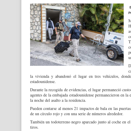
P
M
H
a
c
T
c
p
u
D
c
la vivienda y abandonó el lugar en tres vehículos, dond
estadounidense.
Durante la recogida de evidencias, el lugar permaneció cust
agentes de la embajada estadounidense permanecieron en la en
la noche del asalto a la residencia.
Pueden contarse al menos 21 impactos de bala en las puertas
de un círculo rojo y con una serie de números alrededor.
También un todoterreno negro aparcado junto al coche en el qu
tiros.