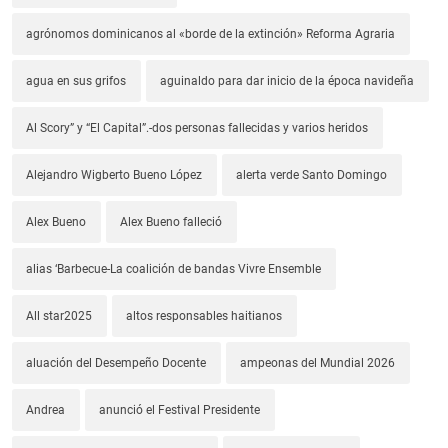
agrónomos dominicanos al «borde de la extinción» Reforma Agraria
agua en sus grifos
aguinaldo para dar inicio de la época navideña
Al Scory” y “El Capital”.-dos personas fallecidas y varios heridos
Alejandro Wigberto Bueno López
alerta verde Santo Domingo
Alex Bueno
Alex Bueno falleció
alias ‘Barbecue-La coalición de bandas Vivre Ensemble
All star2025
altos responsables haitianos
aluación del Desempeño Docente
ampeonas del Mundial 2026
Andrea
anunció el Festival Presidente