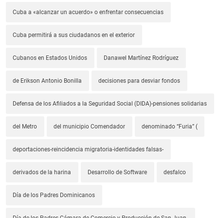
Cuba a «alcanzar un acuerdo» o enfrentar consecuencias
Cuba permitirá a sus ciudadanos en el exterior
Cubanos en Estados Unidos
Danawel Martínez Rodríguez
de Erikson Antonio Bonilla
decisiones para desviar fondos
Defensa de los Afiliados a la Seguridad Social (DIDA)-pensiones solidarias
del Metro
del municipio Comendador
denominado “Furia” (
deportaciones-reincidencia migratoria-identidades falsas-
derivados de la harina
Desarrollo de Software
desfalco
Día de los Padres Dominicanos
Día de los Padres-Cámara de Comercio y Producción de San Juan-