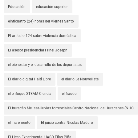
Educación
educación superior
einticuatro (24) horas del Viernes Santo
El artículo 124 sobre violencia doméstica
El asesor presidencial Frinel Joseph
el bienestar y el desarrollo de los deportistas
El diario digital Haití Libre
el diario Le Nouvelliste
el enfoque STEAM-Ciencia
el fraude
El huracán Melissa-lluvias torrenciales-Centro Nacional de Huracanes (NHC
el incremento
El juicio contra Nicolás Maduro
El Liceo Experimental UASD Elías Piña