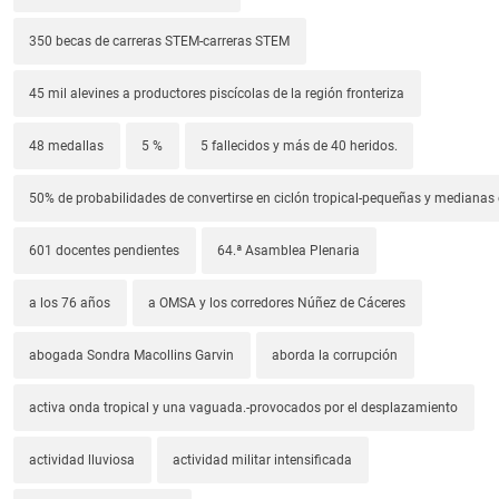
350 becas de carreras STEM-carreras STEM
45 mil alevines a productores piscícolas de la región fronteriza
48 medallas
5 %
5 fallecidos y más de 40 heridos.
50% de probabilidades de convertirse en ciclón tropical-pequeñas y median
601 docentes pendientes
64.ª Asamblea Plenaria
a los 76 años
a OMSA y los corredores Núñez de Cáceres
abogada Sondra Macollins Garvin
aborda la corrupción
activa onda tropical y una vaguada.-provocados por el desplazamiento
actividad lluviosa
actividad militar intensificada