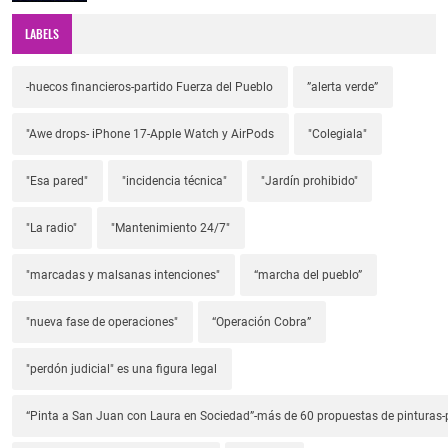
LABELS
-huecos financieros-partido Fuerza del Pueblo
”alerta verde”
"Awe drops- iPhone 17-Apple Watch y AirPods
"Colegiala"
"Esa pared"
"incidencia técnica"
"Jardín prohibido"
"La radio"
"Mantenimiento 24/7"
"marcadas y malsanas intenciones"
“marcha del pueblo”
"nueva fase de operaciones"
“Operación Cobra”
"perdón judicial" es una figura legal
“Pinta a San Juan con Laura en Sociedad”-más de 60 propuestas de pinturas-p