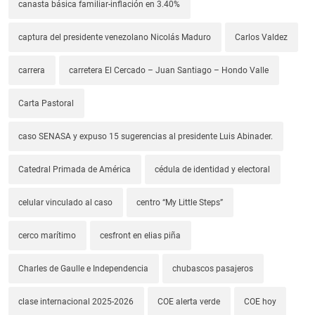
canasta básica familiar-inflación en 3.40%
captura del presidente venezolano Nicolás Maduro
Carlos Valdez
carrera
carretera El Cercado – Juan Santiago – Hondo Valle
Carta Pastoral
caso SENASA y expuso 15 sugerencias al presidente Luis Abinader.
Catedral Primada de América
cédula de identidad y electoral
celular vinculado al caso
centro “My Little Steps”
cerco marítimo
cesfront en elias piña
Charles de Gaulle e Independencia
chubascos pasajeros
clase internacional 2025-2026
COE alerta verde
COE hoy