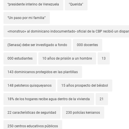
“presidente interino de Venezuela
"Querida"
“Un paso por mi familia”
«monstruo» al dominicano indocumentado- oficial de la CBP recibió un dispa
(Senasa) debe ser investigado a fondo
000 docentes
000 estudiantes
10 años de prisión a un hombre
13
143 dominicanos protegidos en las plantillas
148 peloteros quisqueyanos
15 años prospecto del béisbol
18% de los hogares recibe agua dentro de la vivienda
21
22 características de seguridad
230 policías kenianos
250 centros educativos públicos