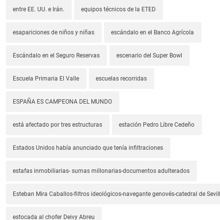
entre EE. UU. e Irán.
equipos técnicos de la ETED
esapariciones de niños y niñas
escándalo en el Banco Agrícola
Escándalo en el Seguro Reservas
escenario del Super Bowl
Escuela Primaria El Valle
escuelas recorridas
ESPAÑA ES CAMPEONA DEL MUNDO
está afectado por tres estructuras
estación Pedro Libre Cedeño
Estados Unidos había anunciado que tenía infiltraciones
estafas inmobiliarias- sumas millonarias-documentos adulterados
Esteban Mira Caballos-filtros ideológicos-navegante genovés-catedral de Sevil
estocada al chofer Deivy Abreu