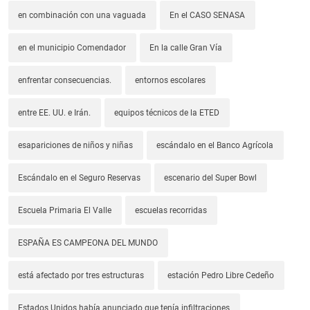
en combinación con una vaguada
En el CASO SENASA
en el municipio Comendador
En la calle Gran Vía
enfrentar consecuencias.
entornos escolares
entre EE. UU. e Irán.
equipos técnicos de la ETED
esapariciones de niños y niñas
escándalo en el Banco Agrícola
Escándalo en el Seguro Reservas
escenario del Super Bowl
Escuela Primaria El Valle
escuelas recorridas
ESPAÑA ES CAMPEONA DEL MUNDO
está afectado por tres estructuras
estación Pedro Libre Cedeño
Estados Unidos había anunciado que tenía infiltraciones