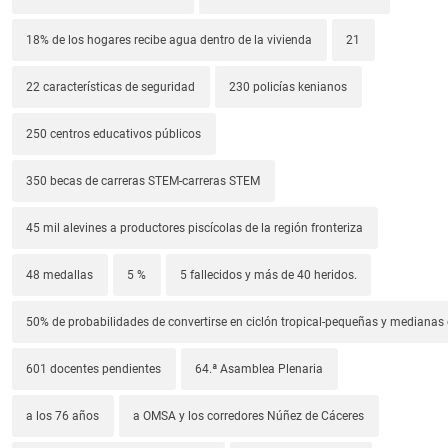
18% de los hogares recibe agua dentro de la vivienda
21
22 características de seguridad
230 policías kenianos
250 centros educativos públicos
350 becas de carreras STEM-carreras STEM
45 mil alevines a productores piscícolas de la región fronteriza
48 medallas
5 %
5 fallecidos y más de 40 heridos.
50% de probabilidades de convertirse en ciclón tropical-pequeñas y median
601 docentes pendientes
64.ª Asamblea Plenaria
a los 76 años
a OMSA y los corredores Núñez de Cáceres