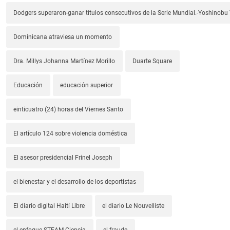
Dodgers superaron-ganar títulos consecutivos de la Serie Mundial.-Yoshino
Dominicana atraviesa un momento
Dra. Millys Johanna Martínez Morillo
Duarte Square
Educación
educación superior
einticuatro (24) horas del Viernes Santo
El artículo 124 sobre violencia doméstica
El asesor presidencial Frinel Joseph
el bienestar y el desarrollo de los deportistas
El diario digital Haití Libre
el diario Le Nouvelliste
el enfoque STEAM-Ciencia
el fraude