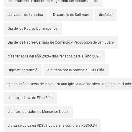
deportaciones-reincidencia migratoria-identidades falsas-
derivados de la harina
Desarrollo de Software
desfalco
Día de los Padres Dominicanos
Día de los Padres-Cámara de Comercio y Producción de San Juan-
días feriados del año 2026- días feriados para el año 2026
Digesett agradeció
diputada por la provincia Elías Piña
distribución diversa de la riqueza-una Iglesia que “no sirva al dinero o a sí mi
distrito judicial de Elías Piña
distritos judiciales de Monseñor Nouel
divisa se ubica en RD$59.55 para la compra y RD$60.34