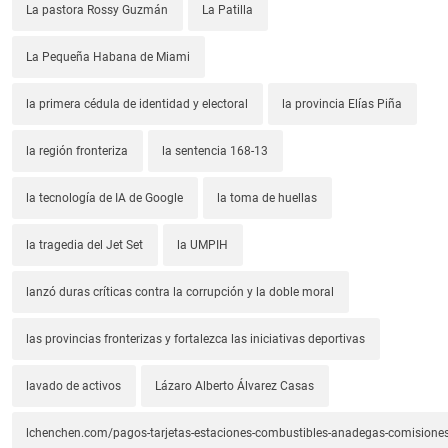
La pastora Rossy Guzmán
La Patilla
La Pequeña Habana de Miami
la primera cédula de identidad y electoral
la provincia Elías Piña
la región fronteriza
la sentencia 168-13
la tecnología de IA de Google
la toma de huellas
la tragedia del Jet Set
la UMPIH
lanzó duras críticas contra la corrupción y la doble moral
las provincias fronterizas y fortalezca las iniciativas deportivas
lavado de activos
Lázaro Alberto Álvarez Casas
lchenchen.com/pagos-tarjetas-estaciones-combustibles-anadegas-comisione