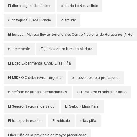
El diario digital Haití Libre
el diario Le Nouvelliste
el enfoque STEAM-Ciencia
el fraude
El huracán Melissa-lluvias torrenciales-Centro Nacional de Huracanes (NHC
el incremento
El juicio contra Nicolás Maduro
El Liceo Experimental UASD Elías Piña
El MIDEREC debe revisar urgente
el nuevo pelotero profesional
el período de firmas internacionales
el PRM lleva el país sin rumbo
El Seguro Nacional de Salud
El Seibo y Elías Piña.
El transporte escolar
El vehículo
elias piña
Elías Piña en la provincia de mayor precariedad