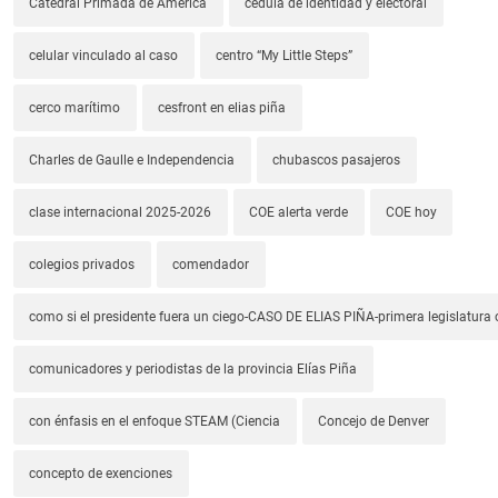
Catedral Primada de América
cédula de identidad y electoral
celular vinculado al caso
centro “My Little Steps”
cerco marítimo
cesfront en elias piña
Charles de Gaulle e Independencia
chubascos pasajeros
clase internacional 2025-2026
COE alerta verde
COE hoy
colegios privados
comendador
como si el presidente fuera un ciego-CASO DE ELIAS PIÑA-primera legislatura 
comunicadores y periodistas de la provincia Elías Piña
con énfasis en el enfoque STEAM (Ciencia
Concejo de Denver
concepto de exenciones