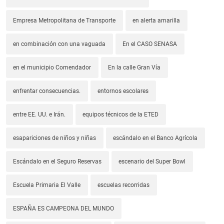
Empresa Metropolitana de Transporte
en alerta amarilla
en combinación con una vaguada
En el CASO SENASA
en el municipio Comendador
En la calle Gran Vía
enfrentar consecuencias.
entornos escolares
entre EE. UU. e Irán.
equipos técnicos de la ETED
esapariciones de niños y niñas
escándalo en el Banco Agrícola
Escándalo en el Seguro Reservas
escenario del Super Bowl
Escuela Primaria El Valle
escuelas recorridas
ESPAÑA ES CAMPEONA DEL MUNDO