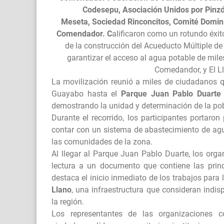
Codesepu, Asociación Unidos por Pinzó
Meseta,
Sociedad Rinconcitos, Comité Domi
Comendador.
C
alificaron como un rotundo éxi
de la construcción del
Acueducto Múltiple de
garantizar el acceso al agua potable de miles
Comedandor, y El 
La movilización reunió a miles de ciudadanos q
Guayabo hasta el
Parque Juan Pablo Duarte 
demostrando la unidad y determinación de la pob
Durante el recorrido, los participantes portaro
contar con un sistema de abastecimiento de agu
las comunidades de la zona.
Al llegar al Parque Juan Pablo Duarte, los orga
lectura a un documento que contiene las prin
destaca el inicio inmediato de los trabajos para
Llano
, una infraestructura que consideran indis
la región.
Los representantes de las organizaciones 