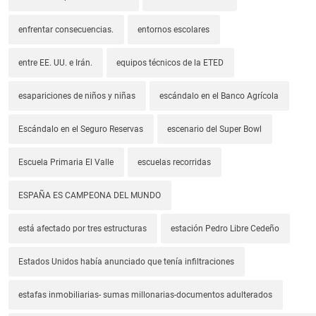
enfrentar consecuencias.
entornos escolares
entre EE. UU. e Irán.
equipos técnicos de la ETED
esapariciones de niños y niñas
escándalo en el Banco Agrícola
Escándalo en el Seguro Reservas
escenario del Super Bowl
Escuela Primaria El Valle
escuelas recorridas
ESPAÑA ES CAMPEONA DEL MUNDO
está afectado por tres estructuras
estación Pedro Libre Cedeño
Estados Unidos había anunciado que tenía infiltraciones
estafas inmobiliarias- sumas millonarias-documentos adulterados