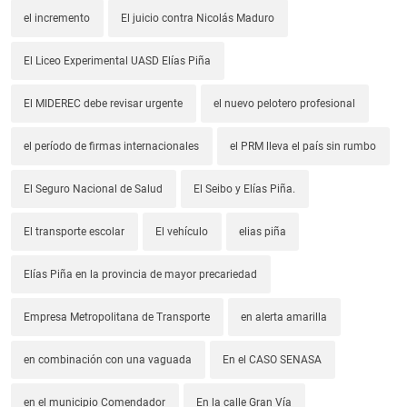
el incremento
El juicio contra Nicolás Maduro
El Liceo Experimental UASD Elías Piña
El MIDEREC debe revisar urgente
el nuevo pelotero profesional
el período de firmas internacionales
el PRM lleva el país sin rumbo
El Seguro Nacional de Salud
El Seibo y Elías Piña.
El transporte escolar
El vehículo
elias piña
Elías Piña en la provincia de mayor precariedad
Empresa Metropolitana de Transporte
en alerta amarilla
en combinación con una vaguada
En el CASO SENASA
en el municipio Comendador
En la calle Gran Vía