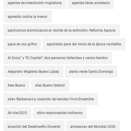
agentes de interdicción migratoria
agentes libres amateurs
agresión contra la menor
agrónomos dominicanos al «borde de la extinción» Reforma Agraria
agua en sus grifos
aguinaldo para dar inicio de la época navideña
Al Scory” y “El Capital”.-dos personas fallecidas y varios heridos
Alejandro Wigberto Bueno López
alerta verde Santo Domingo
Alex Bueno
Alex Bueno falleció
alias ‘Barbecue-La coalición de bandas Vivre Ensemble
All star2025
altos responsables haitianos
aluación del Desempeño Docente
ampeonas del Mundial 2026