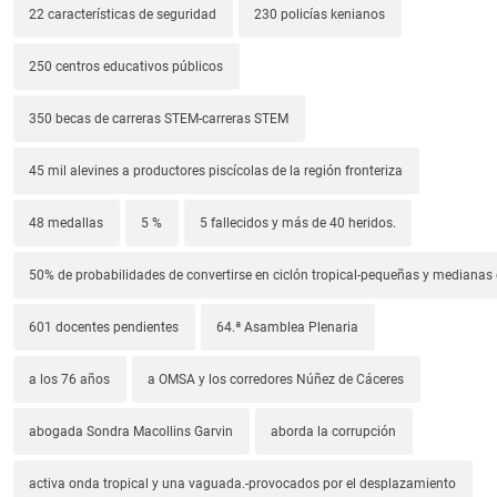
22 características de seguridad
230 policías kenianos
250 centros educativos públicos
350 becas de carreras STEM-carreras STEM
45 mil alevines a productores piscícolas de la región fronteriza
48 medallas
5 %
5 fallecidos y más de 40 heridos.
50% de probabilidades de convertirse en ciclón tropical-pequeñas y median
601 docentes pendientes
64.ª Asamblea Plenaria
a los 76 años
a OMSA y los corredores Núñez de Cáceres
abogada Sondra Macollins Garvin
aborda la corrupción
activa onda tropical y una vaguada.-provocados por el desplazamiento