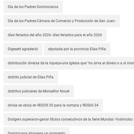
Día de los Padres Dominicanos
Día de los Padres-Cámara de Comercio y Producción de San Juan-
días feriados del año 2026- días feriados para el año 2026
Digesett agradeció
diputada por la provincia Elías Piña
distribución diversa de la riqueza-una Iglesia que “no sirva al dinero o a sí mi
distrito judicial de Elías Piña
distritos judiciales de Monseñor Nouel
divisa se ubica en RD$59.55 para la compra y RD$60.34
Dodgers superaron-ganar títulos consecutivos de la Serie Mundial.-Yoshino
Dominicana atraviesa un momento