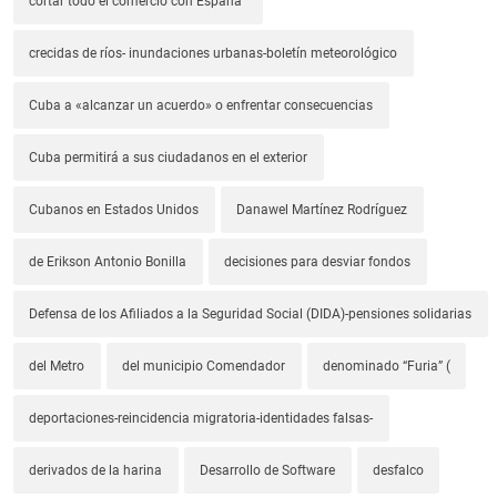
cortar todo el comercio con España"
crecidas de ríos- inundaciones urbanas-boletín meteorológico
Cuba a «alcanzar un acuerdo» o enfrentar consecuencias
Cuba permitirá a sus ciudadanos en el exterior
Cubanos en Estados Unidos
Danawel Martínez Rodríguez
de Erikson Antonio Bonilla
decisiones para desviar fondos
Defensa de los Afiliados a la Seguridad Social (DIDA)-pensiones solidarias
del Metro
del municipio Comendador
denominado “Furia” (
deportaciones-reincidencia migratoria-identidades falsas-
derivados de la harina
Desarrollo de Software
desfalco