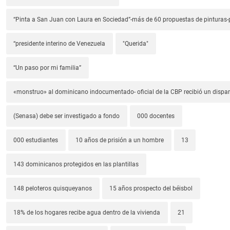
“Pinta a San Juan con Laura en Sociedad”-más de 60 propuestas de pinturas-p
“presidente interino de Venezuela
"Querida"
“Un paso por mi familia”
«monstruo» al dominicano indocumentado- oficial de la CBP recibió un dispa
(Senasa) debe ser investigado a fondo
000 docentes
000 estudiantes
10 años de prisión a un hombre
13
143 dominicanos protegidos en las plantillas
148 peloteros quisqueyanos
15 años prospecto del béisbol
18% de los hogares recibe agua dentro de la vivienda
21