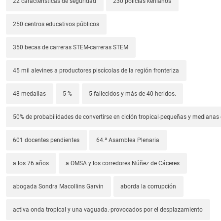
22 características de seguridad
230 policías kenianos
250 centros educativos públicos
350 becas de carreras STEM-carreras STEM
45 mil alevines a productores piscícolas de la región fronteriza
48 medallas
5 %
5 fallecidos y más de 40 heridos.
50% de probabilidades de convertirse en ciclón tropical-pequeñas y median
601 docentes pendientes
64.ª Asamblea Plenaria
a los 76 años
a OMSA y los corredores Núñez de Cáceres
abogada Sondra Macollins Garvin
aborda la corrupción
activa onda tropical y una vaguada.-provocados por el desplazamiento