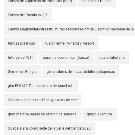
Fuerza de Supresión de Pandillas (FSP)
Fuerza del Pueblo
Fuerza del Pueblo exigió
Fuerza Magisterial-infraestructuras escolares-Comité Ejecutivo Nacional de l
fundas plásticas
fusión entre (Minerd) y Mescyt
futuros del WTI
garantía económica (fianza)
gasto tributario
Gemini de Google
generadores de lluvias débiles y dispersas
gira RHLM 2 Tour-concierto de Anuel AA-
Gobierno cubano «está muy cerca» de caer
gran marcha realizada este fin de semana
grupo Aventura
Guadalajara como sede de la Serie del Caribe 2026