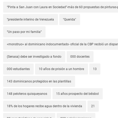
“Pinta a San Juan con Laura en Sociedad”-más de 60 propuestas de pinturas-p
“presidente interino de Venezuela
"Querida"
“Un paso por mi familia”
«monstruo» al dominicano indocumentado- oficial de la CBP recibió un dispa
(Senasa) debe ser investigado a fondo
000 docentes
000 estudiantes
10 años de prisión a un hombre
13
143 dominicanos protegidos en las plantillas
148 peloteros quisqueyanos
15 años prospecto del béisbol
18% de los hogares recibe agua dentro de la vivienda
21