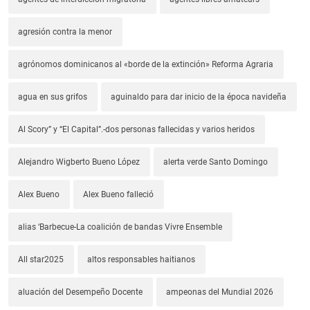
agresión contra la menor
agrónomos dominicanos al «borde de la extinción» Reforma Agraria
agua en sus grifos
aguinaldo para dar inicio de la época navideña
Al Scory” y “El Capital”.-dos personas fallecidas y varios heridos
Alejandro Wigberto Bueno López
alerta verde Santo Domingo
Alex Bueno
Alex Bueno falleció
alias ‘Barbecue-La coalición de bandas Vivre Ensemble
All star2025
altos responsables haitianos
aluación del Desempeño Docente
ampeonas del Mundial 2026