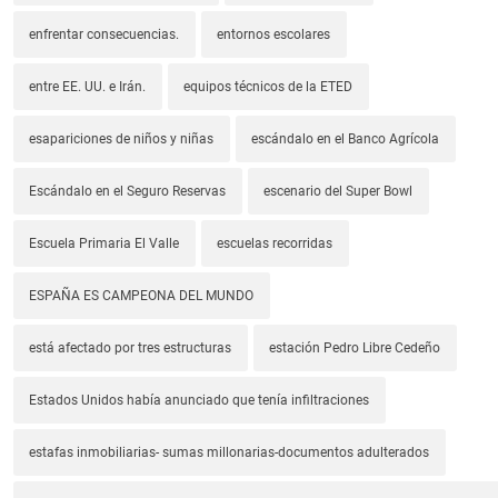
enfrentar consecuencias.
entornos escolares
entre EE. UU. e Irán.
equipos técnicos de la ETED
esapariciones de niños y niñas
escándalo en el Banco Agrícola
Escándalo en el Seguro Reservas
escenario del Super Bowl
Escuela Primaria El Valle
escuelas recorridas
ESPAÑA ES CAMPEONA DEL MUNDO
está afectado por tres estructuras
estación Pedro Libre Cedeño
Estados Unidos había anunciado que tenía infiltraciones
estafas inmobiliarias- sumas millonarias-documentos adulterados