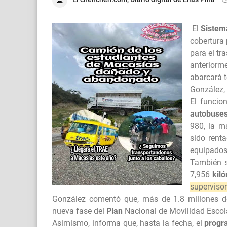
El
Sistem
cobertura 
para el tr
anteriorme
abarcará t
González, 
El funcio
autobuse
980, la m
sido rent
equipados
También s
7,956
kil
supervisor
González comentó que, más de 1.8 millones 
nueva fase del
Plan
Nacional de Movilidad Escola
Asimismo, informa que, hasta la fecha, el
progr