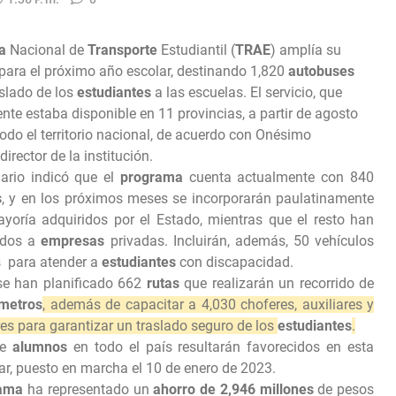
a
Nacional de
Transporte
Estudiantil (
TRAE
) amplía su
para el próximo año escolar, destinando 1,820
autobuses
aslado de los
estudiantes
a las escuelas. El servicio, que
nte estaba disponible en 11 provincias, a partir de agosto
odo el territorio nacional, de acuerdo con Onésimo
director de la institución.
nario indicó que el
programa
cuenta actualmente con 840
s
, y en los próximos meses se incorporarán paulatinamente
ayoría adquiridos por el Estado, mientras que el resto han
ados a
empresas
privadas. Incluirán, además, 50 vehículos
 para atender a
estudiantes
con discapacidad.
e han planificado 662
rutas
que realizarán un recorrido de
ómetros
, además de capacitar a 4,030 choferes, auxiliares y
es para garantizar un traslado seguro de los
estudiantes
.
de
alumnos
en todo el país resultarán favorecidos en esta
r, puesto en marcha el 10 de enero de 2023.
ama
ha representado un
ahorro de 2,946 millones
de pesos