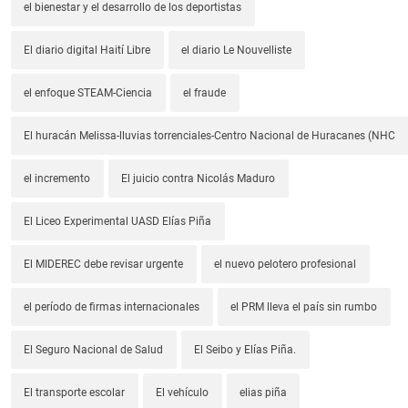
el bienestar y el desarrollo de los deportistas
El diario digital Haití Libre
el diario Le Nouvelliste
el enfoque STEAM-Ciencia
el fraude
El huracán Melissa-lluvias torrenciales-Centro Nacional de Huracanes (NHC
el incremento
El juicio contra Nicolás Maduro
El Liceo Experimental UASD Elías Piña
El MIDEREC debe revisar urgente
el nuevo pelotero profesional
el período de firmas internacionales
el PRM lleva el país sin rumbo
El Seguro Nacional de Salud
El Seibo y Elías Piña.
El transporte escolar
El vehículo
elias piña