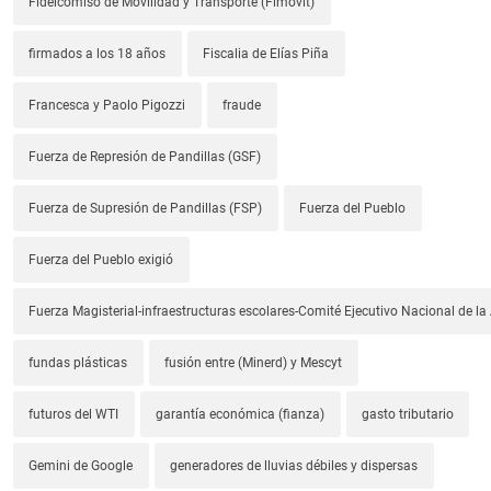
Fideicomiso de Movilidad y Transporte (Fimovit)
firmados a los 18 años
Fiscalia de Elías Piña
Francesca y Paolo Pigozzi
fraude
Fuerza de Represión de Pandillas (GSF)
Fuerza de Supresión de Pandillas (FSP)
Fuerza del Pueblo
Fuerza del Pueblo exigió
Fuerza Magisterial-infraestructuras escolares-Comité Ejecutivo Nacional de l
fundas plásticas
fusión entre (Minerd) y Mescyt
futuros del WTI
garantía económica (fianza)
gasto tributario
Gemini de Google
generadores de lluvias débiles y dispersas