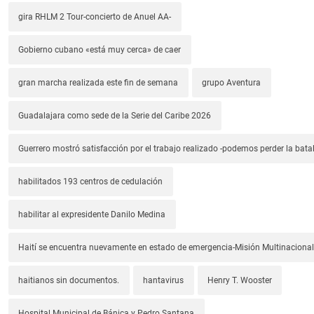
gira RHLM 2 Tour-concierto de Anuel AA-
Gobierno cubano «está muy cerca» de caer
gran marcha realizada este fin de semana
grupo Aventura
Guadalajara como sede de la Serie del Caribe 2026
Guerrero mostró satisfacción por el trabajo realizado -podemos perder la batal
habilitados 193 centros de cedulación
habilitar al expresidente Danilo Medina
Haití se encuentra nuevamente en estado de emergencia-Misión Multinacional
haitianos sin documentos.
hantavirus
Henry T. Wooster
Hospital Municipal de Bánica y Pedro Santana