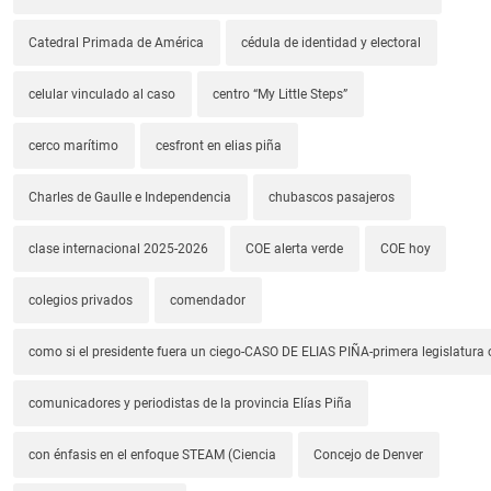
Catedral Primada de América
cédula de identidad y electoral
celular vinculado al caso
centro “My Little Steps”
cerco marítimo
cesfront en elias piña
Charles de Gaulle e Independencia
chubascos pasajeros
clase internacional 2025-2026
COE alerta verde
COE hoy
colegios privados
comendador
como si el presidente fuera un ciego-CASO DE ELIAS PIÑA-primera legislatura 
comunicadores y periodistas de la provincia Elías Piña
con énfasis en el enfoque STEAM (Ciencia
Concejo de Denver