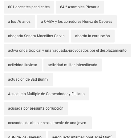
601 docentes pendientes
64.ª Asamblea Plenaria
a los 76 años
a OMSA y los corredores Núñez de Cáceres
abogada Sondra Macollins Garvin
aborda la corrupción
activa onda tropical y una vaguada.-provocados por el desplazamiento
actividad lluviosa
actividad militar intensificada
actuación de Bad Bunny
Acueducto Múltiple de Comendador y El Llano
acusada por presunta corrupción
acusados de abusar sexualmente de una joven.
ADN de los Guerrero
aeropuerto internacional José Martí