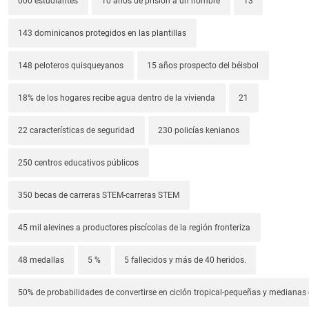
000 estudiantes
10 años de prisión a un hombre
13
143 dominicanos protegidos en las plantillas
148 peloteros quisqueyanos
15 años prospecto del béisbol
18% de los hogares recibe agua dentro de la vivienda
21
22 características de seguridad
230 policías kenianos
250 centros educativos públicos
350 becas de carreras STEM-carreras STEM
45 mil alevines a productores piscícolas de la región fronteriza
48 medallas
5 %
5 fallecidos y más de 40 heridos.
50% de probabilidades de convertirse en ciclón tropical-pequeñas y median