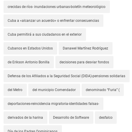
crecidas de ríos- inundaciones urbanas-boletín meteorológico
Cuba a «alcanzar un acuerdo» o enfrentar consecuencias
Cuba permitirá a sus ciudadanos en el exterior
Cubanos en Estados Unidos
Danawel Martínez Rodríguez
de Erikson Antonio Bonilla
decisiones para desviar fondos
Defensa de los Afiliados a la Seguridad Social (DIDA)-pensiones solidarias
del Metro
del municipio Comendador
denominado “Furia” (
deportaciones-reincidencia migratoria-identidades falsas-
derivados de la harina
Desarrollo de Software
desfalco
Día de los Padres Dominicanos