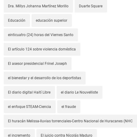
Dra. Millys Johanna Martínez Morillo
Duarte Square
Educación
educación superior
einticuatro (24) horas del Viernes Santo
El artículo 124 sobre violencia doméstica
El asesor presidencial Frinel Joseph
el bienestar y el desarrollo de los deportistas
El diario digital Haití Libre
el diario Le Nouvelliste
el enfoque STEAM-Ciencia
el fraude
El huracán Melissa-lluvias torrenciales-Centro Nacional de Huracanes (NHC
el incremento
El juicio contra Nicolás Maduro