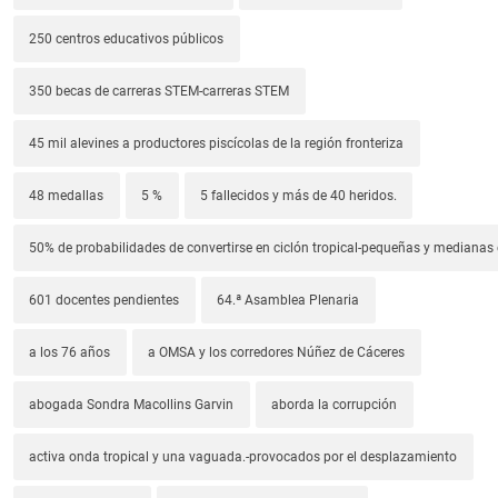
250 centros educativos públicos
350 becas de carreras STEM-carreras STEM
45 mil alevines a productores piscícolas de la región fronteriza
48 medallas
5 %
5 fallecidos y más de 40 heridos.
50% de probabilidades de convertirse en ciclón tropical-pequeñas y median
601 docentes pendientes
64.ª Asamblea Plenaria
a los 76 años
a OMSA y los corredores Núñez de Cáceres
abogada Sondra Macollins Garvin
aborda la corrupción
activa onda tropical y una vaguada.-provocados por el desplazamiento