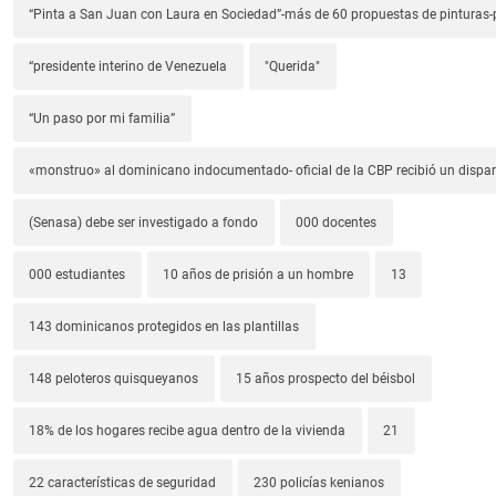
“Pinta a San Juan con Laura en Sociedad”-más de 60 propuestas de pinturas-p
“presidente interino de Venezuela
"Querida"
“Un paso por mi familia”
«monstruo» al dominicano indocumentado- oficial de la CBP recibió un dispa
(Senasa) debe ser investigado a fondo
000 docentes
000 estudiantes
10 años de prisión a un hombre
13
143 dominicanos protegidos en las plantillas
148 peloteros quisqueyanos
15 años prospecto del béisbol
18% de los hogares recibe agua dentro de la vivienda
21
22 características de seguridad
230 policías kenianos