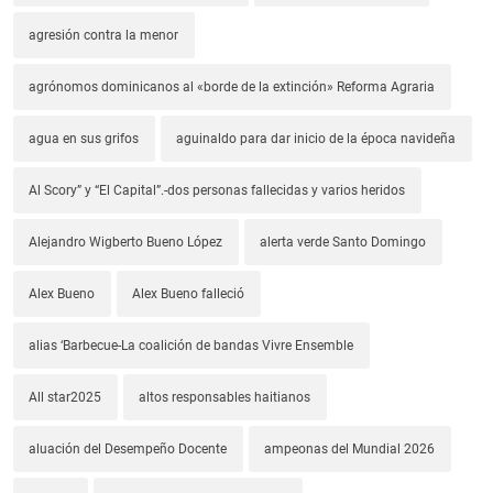
agresión contra la menor
agrónomos dominicanos al «borde de la extinción» Reforma Agraria
agua en sus grifos
aguinaldo para dar inicio de la época navideña
Al Scory” y “El Capital”.-dos personas fallecidas y varios heridos
Alejandro Wigberto Bueno López
alerta verde Santo Domingo
Alex Bueno
Alex Bueno falleció
alias ‘Barbecue-La coalición de bandas Vivre Ensemble
All star2025
altos responsables haitianos
aluación del Desempeño Docente
ampeonas del Mundial 2026