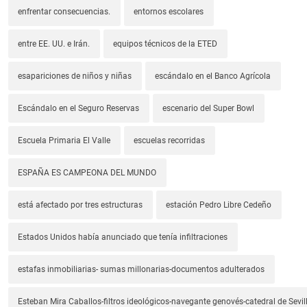
enfrentar consecuencias.
entornos escolares
entre EE. UU. e Irán.
equipos técnicos de la ETED
esapariciones de niños y niñas
escándalo en el Banco Agrícola
Escándalo en el Seguro Reservas
escenario del Super Bowl
Escuela Primaria El Valle
escuelas recorridas
ESPAÑA ES CAMPEONA DEL MUNDO
está afectado por tres estructuras
estación Pedro Libre Cedeño
Estados Unidos había anunciado que tenía infiltraciones
estafas inmobiliarias- sumas millonarias-documentos adulterados
Esteban Mira Caballos-filtros ideológicos-navegante genovés-catedral de Sevil