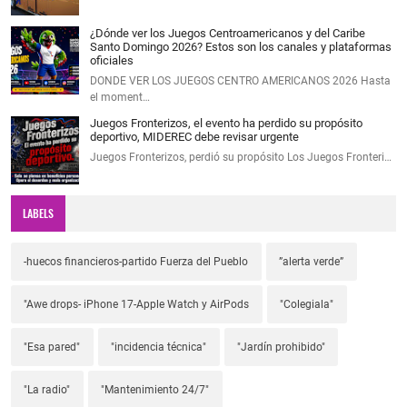
¿Dónde ver los Juegos Centroamericanos y del Caribe
Santo Domingo 2026? Estos son los canales y plataformas
oficiales
DONDE VER LOS JUEGOS CENTRO AMERICANOS 2026 Hasta
el moment…
Juegos Fronterizos, el evento ha perdido su propósito
deportivo, MIDEREC debe revisar urgente
Juegos Fronterizos, perdió su propósito Los Juegos Fronteri…
LABELS
-huecos financieros-partido Fuerza del Pueblo
”alerta verde”
"Awe drops- iPhone 17-Apple Watch y AirPods
"Colegiala"
"Esa pared"
"incidencia técnica"
"Jardín prohibido"
"La radio"
"Mantenimiento 24/7"