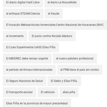
El diario digital Haití Libre
el diario Le Nouvelliste
el enfoque STEAM-Ciencia
el fraude
El huracán Melissa-lluvias torrenciales-Centro Nacional de Huracanes (NHC
el incremento
El juicio contra Nicolás Maduro
El Liceo Experimental UASD Elías Piña
El MIDEREC debe revisar urgente
el nuevo pelotero profesional
el período de firmas internacionales
el PRM lleva el país sin rumbo
El Seguro Nacional de Salud
El Seibo y Elías Piña.
El transporte escolar
El vehículo
elias piña
Elías Piña en la provincia de mayor precariedad