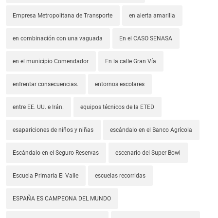
Empresa Metropolitana de Transporte
en alerta amarilla
en combinación con una vaguada
En el CASO SENASA
en el municipio Comendador
En la calle Gran Vía
enfrentar consecuencias.
entornos escolares
entre EE. UU. e Irán.
equipos técnicos de la ETED
esapariciones de niños y niñas
escándalo en el Banco Agrícola
Escándalo en el Seguro Reservas
escenario del Super Bowl
Escuela Primaria El Valle
escuelas recorridas
ESPAÑA ES CAMPEONA DEL MUNDO