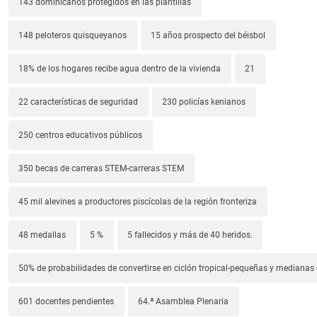
143 dominicanos protegidos en las plantillas
148 peloteros quisqueyanos
15 años prospecto del béisbol
18% de los hogares recibe agua dentro de la vivienda
21
22 características de seguridad
230 policías kenianos
250 centros educativos públicos
350 becas de carreras STEM-carreras STEM
45 mil alevines a productores piscícolas de la región fronteriza
48 medallas
5 %
5 fallecidos y más de 40 heridos.
50% de probabilidades de convertirse en ciclón tropical-pequeñas y median
601 docentes pendientes
64.ª Asamblea Plenaria