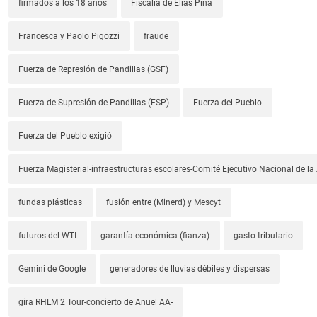
firmados a los 18 años
Fiscalia de Elías Piña
Francesca y Paolo Pigozzi
fraude
Fuerza de Represión de Pandillas (GSF)
Fuerza de Supresión de Pandillas (FSP)
Fuerza del Pueblo
Fuerza del Pueblo exigió
Fuerza Magisterial-infraestructuras escolares-Comité Ejecutivo Nacional de l
fundas plásticas
fusión entre (Minerd) y Mescyt
futuros del WTI
garantía económica (fianza)
gasto tributario
Gemini de Google
generadores de lluvias débiles y dispersas
gira RHLM 2 Tour-concierto de Anuel AA-