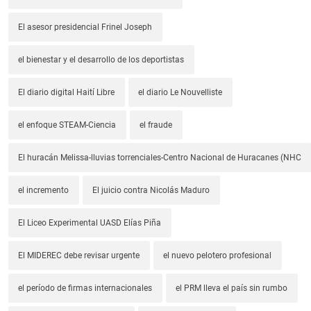
El asesor presidencial Frinel Joseph
el bienestar y el desarrollo de los deportistas
El diario digital Haití Libre
el diario Le Nouvelliste
el enfoque STEAM-Ciencia
el fraude
El huracán Melissa-lluvias torrenciales-Centro Nacional de Huracanes (NHC
el incremento
El juicio contra Nicolás Maduro
El Liceo Experimental UASD Elías Piña
El MIDEREC debe revisar urgente
el nuevo pelotero profesional
el período de firmas internacionales
el PRM lleva el país sin rumbo