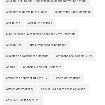
Al Scory” y “El Capital”.-dos personas fallecidas y varios heridos
Alejandro Wigberto Bueno López
alerta verde Santo Domingo
Alex Bueno
Alex Bueno falleció
alias ‘Barbecue-La coalición de bandas Vivre Ensemble
All star2025
altos responsables haitianos
aluación del Desempeño Docente
ampeonas del Mundial 2026
Andrea
anunció el Festival Presidente
aranceles de entre el 10 % y el 12
Arte y Matemáticas-
Artes y Matemáticas)
artículo 144 sobre acoso agravado
artículo 27 de la Ley 98-25