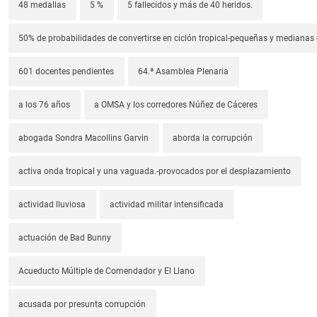
48 medallas
5 %
5 fallecidos y más de 40 heridos.
50% de probabilidades de convertirse en ciclón tropical-pequeñas y median
601 docentes pendientes
64.ª Asamblea Plenaria
a los 76 años
a OMSA y los corredores Núñez de Cáceres
abogada Sondra Macollins Garvin
aborda la corrupción
activa onda tropical y una vaguada.-provocados por el desplazamiento
actividad lluviosa
actividad militar intensificada
actuación de Bad Bunny
Acueducto Múltiple de Comendador y El Llano
acusada por presunta corrupción