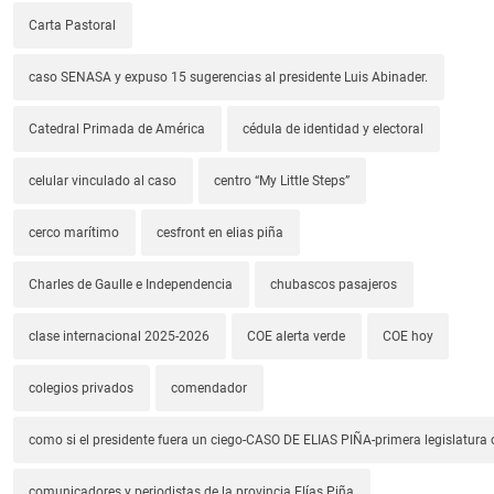
Carta Pastoral
caso SENASA y expuso 15 sugerencias al presidente Luis Abinader.
Catedral Primada de América
cédula de identidad y electoral
celular vinculado al caso
centro “My Little Steps”
cerco marítimo
cesfront en elias piña
Charles de Gaulle e Independencia
chubascos pasajeros
clase internacional 2025-2026
COE alerta verde
COE hoy
colegios privados
comendador
como si el presidente fuera un ciego-CASO DE ELIAS PIÑA-primera legislatura 
comunicadores y periodistas de la provincia Elías Piña