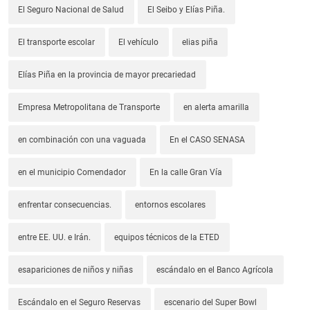
El Seguro Nacional de Salud
El Seibo y Elías Piña.
El transporte escolar
El vehículo
elias piña
Elías Piña en la provincia de mayor precariedad
Empresa Metropolitana de Transporte
en alerta amarilla
en combinación con una vaguada
En el CASO SENASA
en el municipio Comendador
En la calle Gran Vía
enfrentar consecuencias.
entornos escolares
entre EE. UU. e Irán.
equipos técnicos de la ETED
esapariciones de niños y niñas
escándalo en el Banco Agrícola
Escándalo en el Seguro Reservas
escenario del Super Bowl