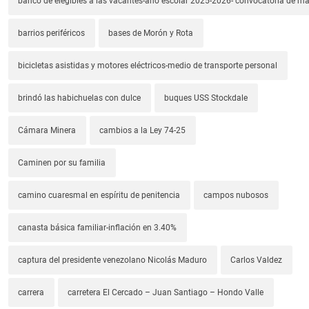
banco de elegibles a las vacantes-año escolar 2025-2026- convocatoria de m
barrios periféricos
bases de Morón y Rota
bicicletas asistidas y motores eléctricos-medio de transporte personal
brindó las habichuelas con dulce
buques USS Stockdale
Cámara Minera
cambios a la Ley 74-25
Caminen por su familia
camino cuaresmal en espíritu de penitencia
campos nubosos
canasta básica familiar-inflación en 3.40%
captura del presidente venezolano Nicolás Maduro
Carlos Valdez
carrera
carretera El Cercado – Juan Santiago – Hondo Valle