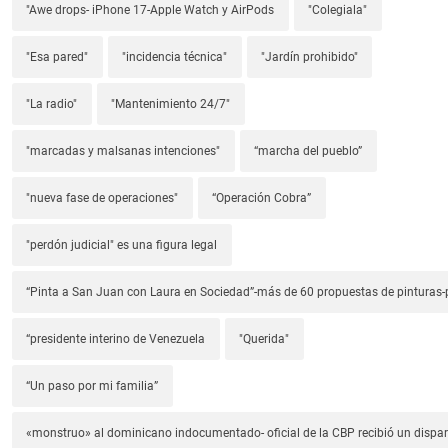
"Awe drops- iPhone 17-Apple Watch y AirPods
"Colegiala"
"Esa pared"
"incidencia técnica"
"Jardín prohibido"
"La radio"
"Mantenimiento 24/7"
"marcadas y malsanas intenciones"
“marcha del pueblo”
"nueva fase de operaciones"
“Operación Cobra”
"perdón judicial" es una figura legal
“Pinta a San Juan con Laura en Sociedad”-más de 60 propuestas de pinturas-p
“presidente interino de Venezuela
"Querida"
“Un paso por mi familia”
«monstruo» al dominicano indocumentado- oficial de la CBP recibió un dispa