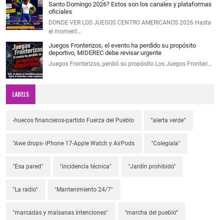
Santo Domingo 2026? Estos son los canales y plataformas
oficiales
DONDE VER LOS JUEGOS CENTRO AMERICANOS 2026 Hasta
el moment…
Juegos Fronterizos, el evento ha perdido su propósito
deportivo, MIDEREC debe revisar urgente
Juegos Fronterizos, perdió su propósito Los Juegos Fronteri…
LABELS
-huecos financieros-partido Fuerza del Pueblo
”alerta verde”
"Awe drops- iPhone 17-Apple Watch y AirPods
"Colegiala"
"Esa pared"
"incidencia técnica"
"Jardín prohibido"
"La radio"
"Mantenimiento 24/7"
"marcadas y malsanas intenciones"
“marcha del pueblo”