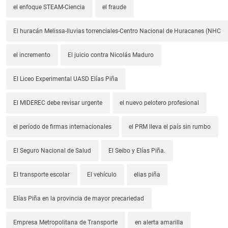
el enfoque STEAM-Ciencia
el fraude
El huracán Melissa-lluvias torrenciales-Centro Nacional de Huracanes (NHC
el incremento
El juicio contra Nicolás Maduro
El Liceo Experimental UASD Elías Piña
El MIDEREC debe revisar urgente
el nuevo pelotero profesional
el período de firmas internacionales
el PRM lleva el país sin rumbo
El Seguro Nacional de Salud
El Seibo y Elías Piña.
El transporte escolar
El vehículo
elias piña
Elías Piña en la provincia de mayor precariedad
Empresa Metropolitana de Transporte
en alerta amarilla