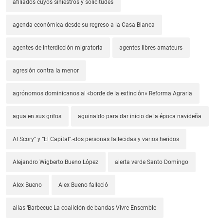
afiliados cuyos siniestros y solicitudes
agenda económica desde su regreso a la Casa Blanca
agentes de interdicción migratoria
agentes libres amateurs
agresión contra la menor
agrónomos dominicanos al «borde de la extinción» Reforma Agraria
agua en sus grifos
aguinaldo para dar inicio de la época navideña
Al Scory” y “El Capital”.-dos personas fallecidas y varios heridos
Alejandro Wigberto Bueno López
alerta verde Santo Domingo
Alex Bueno
Alex Bueno falleció
alias ‘Barbecue-La coalición de bandas Vivre Ensemble