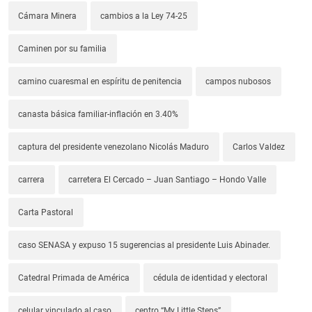
Cámara Minera
cambios a la Ley 74-25
Caminen por su familia
camino cuaresmal en espíritu de penitencia
campos nubosos
canasta básica familiar-inflación en 3.40%
captura del presidente venezolano Nicolás Maduro
Carlos Valdez
carrera
carretera El Cercado – Juan Santiago – Hondo Valle
Carta Pastoral
caso SENASA y expuso 15 sugerencias al presidente Luis Abinader.
Catedral Primada de América
cédula de identidad y electoral
celular vinculado al caso
centro “My Little Steps”