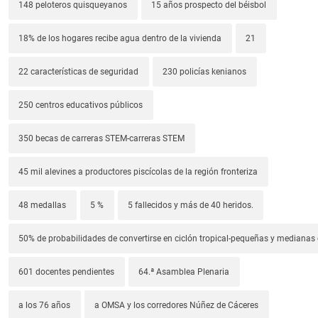
148 peloteros quisqueyanos
15 años prospecto del béisbol
18% de los hogares recibe agua dentro de la vivienda
21
22 características de seguridad
230 policías kenianos
250 centros educativos públicos
350 becas de carreras STEM-carreras STEM
45 mil alevines a productores piscícolas de la región fronteriza
48 medallas
5 %
5 fallecidos y más de 40 heridos.
50% de probabilidades de convertirse en ciclón tropical-pequeñas y median
601 docentes pendientes
64.ª Asamblea Plenaria
a los 76 años
a OMSA y los corredores Núñez de Cáceres