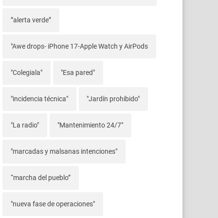
”alerta verde”
"Awe drops- iPhone 17-Apple Watch y AirPods
"Colegiala"
"Esa pared"
"incidencia técnica"
"Jardín prohibido"
"La radio"
"Mantenimiento 24/7"
"marcadas y malsanas intenciones"
“marcha del pueblo”
"nueva fase de operaciones"