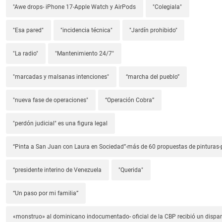
"Awe drops- iPhone 17-Apple Watch y AirPods
"Colegiala"
"Esa pared"
"incidencia técnica"
"Jardín prohibido"
"La radio"
"Mantenimiento 24/7"
"marcadas y malsanas intenciones"
“marcha del pueblo”
"nueva fase de operaciones"
“Operación Cobra”
"perdón judicial" es una figura legal
“Pinta a San Juan con Laura en Sociedad”-más de 60 propuestas de pinturas-p
“presidente interino de Venezuela
"Querida"
“Un paso por mi familia”
«monstruo» al dominicano indocumentado- oficial de la CBP recibió un dispa