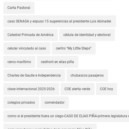
Carta Pastoral
caso SENASA y expuso 15 sugerencias al presidente Luis Abinader.
Catedral Primada de América
cédula de identidad y electoral
celular vinculado al caso
centro “My Little Steps”
cerco marítimo
cesfront en elias piña
Charles de Gaulle e Independencia
chubascos pasajeros
clase internacional 2025-2026
COE alerta verde
COE hoy
colegios privados
comendador
como si el presidente fuera un ciego-CASO DE ELIAS PIÑA-primera legislatura 