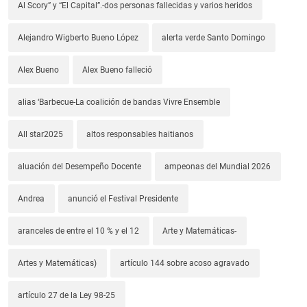
Al Scory” y “El Capital”.-dos personas fallecidas y varios heridos
Alejandro Wigberto Bueno López
alerta verde Santo Domingo
Alex Bueno
Alex Bueno falleció
alias ‘Barbecue-La coalición de bandas Vivre Ensemble
All star2025
altos responsables haitianos
aluación del Desempeño Docente
ampeonas del Mundial 2026
Andrea
anunció el Festival Presidente
aranceles de entre el 10 % y el 12
Arte y Matemáticas-
Artes y Matemáticas)
artículo 144 sobre acoso agravado
artículo 27 de la Ley 98-25