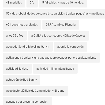
48 medallas
5 %
5 fallecidos y más de 40 heridos.
50% de probabilidades de convertirse en ciclón tropical-pequeñas y median
601 docentes pendientes
64.ª Asamblea Plenaria
a los 76 años
a OMSA y los corredores Núñez de Cáceres
abogada Sondra Macollins Garvin
aborda la corrupción
activa onda tropical y una vaguada.-provocados por el desplazamiento
actividad lluviosa
actividad militar intensificada
actuación de Bad Bunny
Acueducto Múltiple de Comendador y El Llano
acusada por presunta corrupción