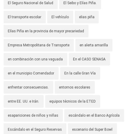
El Seguro Nacional de Salud
El Seibo y Elías Piña.
El transporte escolar
El vehículo
elias piña
Elías Piña en la provincia de mayor precariedad
Empresa Metropolitana de Transporte
en alerta amarilla
en combinación con una vaguada
En el CASO SENASA
en el municipio Comendador
En la calle Gran Vía
enfrentar consecuencias.
entornos escolares
entre EE. UU. e Irán.
equipos técnicos de la ETED
esapariciones de niños y niñas
escándalo en el Banco Agrícola
Escándalo en el Seguro Reservas
escenario del Super Bowl