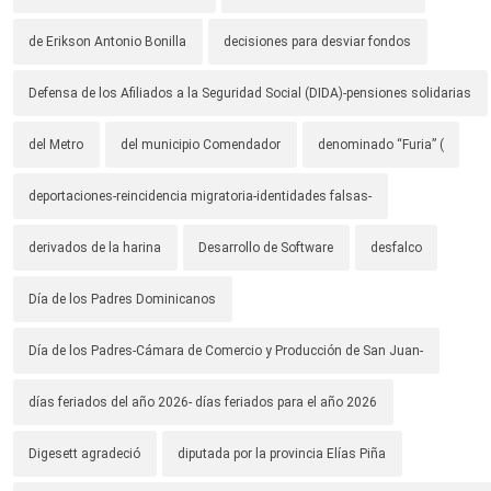
de Erikson Antonio Bonilla
decisiones para desviar fondos
Defensa de los Afiliados a la Seguridad Social (DIDA)-pensiones solidarias
del Metro
del municipio Comendador
denominado “Furia” (
deportaciones-reincidencia migratoria-identidades falsas-
derivados de la harina
Desarrollo de Software
desfalco
Día de los Padres Dominicanos
Día de los Padres-Cámara de Comercio y Producción de San Juan-
días feriados del año 2026- días feriados para el año 2026
Digesett agradeció
diputada por la provincia Elías Piña