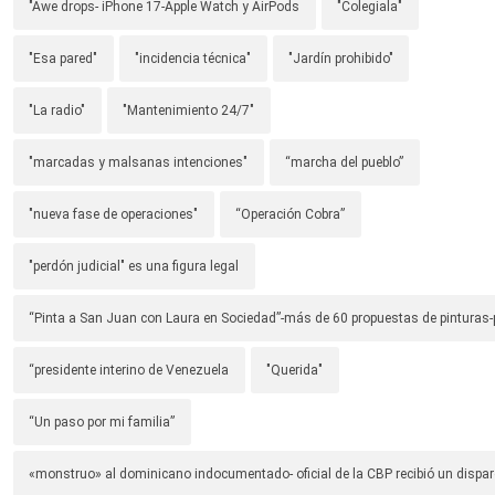
"Awe drops- iPhone 17-Apple Watch y AirPods
"Colegiala"
"Esa pared"
"incidencia técnica"
"Jardín prohibido"
"La radio"
"Mantenimiento 24/7"
"marcadas y malsanas intenciones"
“marcha del pueblo”
"nueva fase de operaciones"
“Operación Cobra”
"perdón judicial" es una figura legal
“Pinta a San Juan con Laura en Sociedad”-más de 60 propuestas de pinturas-p
“presidente interino de Venezuela
"Querida"
“Un paso por mi familia”
«monstruo» al dominicano indocumentado- oficial de la CBP recibió un dispa