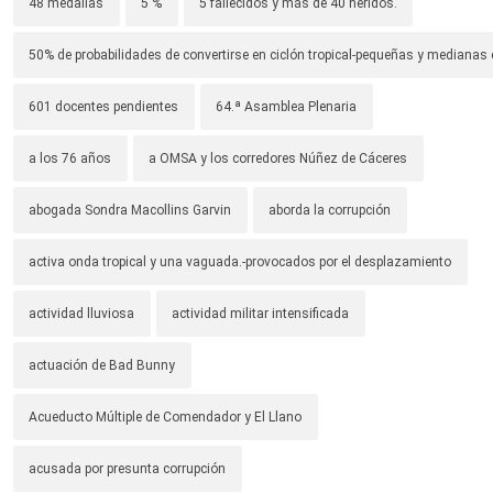
48 medallas
5 %
5 fallecidos y más de 40 heridos.
50% de probabilidades de convertirse en ciclón tropical-pequeñas y median
601 docentes pendientes
64.ª Asamblea Plenaria
a los 76 años
a OMSA y los corredores Núñez de Cáceres
abogada Sondra Macollins Garvin
aborda la corrupción
activa onda tropical y una vaguada.-provocados por el desplazamiento
actividad lluviosa
actividad militar intensificada
actuación de Bad Bunny
Acueducto Múltiple de Comendador y El Llano
acusada por presunta corrupción