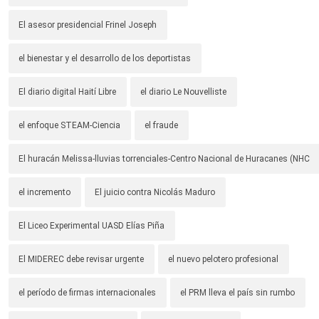
El asesor presidencial Frinel Joseph
el bienestar y el desarrollo de los deportistas
El diario digital Haití Libre
el diario Le Nouvelliste
el enfoque STEAM-Ciencia
el fraude
El huracán Melissa-lluvias torrenciales-Centro Nacional de Huracanes (NHC
el incremento
El juicio contra Nicolás Maduro
El Liceo Experimental UASD Elías Piña
El MIDEREC debe revisar urgente
el nuevo pelotero profesional
el período de firmas internacionales
el PRM lleva el país sin rumbo