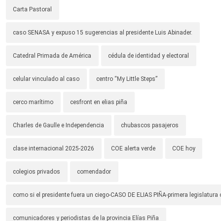
Carta Pastoral
caso SENASA y expuso 15 sugerencias al presidente Luis Abinader.
Catedral Primada de América
cédula de identidad y electoral
celular vinculado al caso
centro “My Little Steps”
cerco marítimo
cesfront en elias piña
Charles de Gaulle e Independencia
chubascos pasajeros
clase internacional 2025-2026
COE alerta verde
COE hoy
colegios privados
comendador
como si el presidente fuera un ciego-CASO DE ELIAS PIÑA-primera legislatura 
comunicadores y periodistas de la provincia Elías Piña