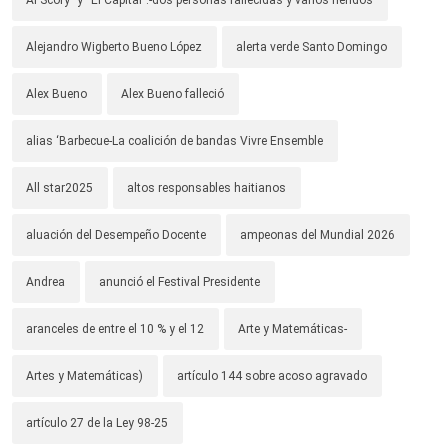
Alejandro Wigberto Bueno López
alerta verde Santo Domingo
Alex Bueno
Alex Bueno falleció
alias ‘Barbecue-La coalición de bandas Vivre Ensemble
All star2025
altos responsables haitianos
aluación del Desempeño Docente
ampeonas del Mundial 2026
Andrea
anunció el Festival Presidente
aranceles de entre el 10 % y el 12
Arte y Matemáticas-
Artes y Matemáticas)
artículo 144 sobre acoso agravado
artículo 27 de la Ley 98-25