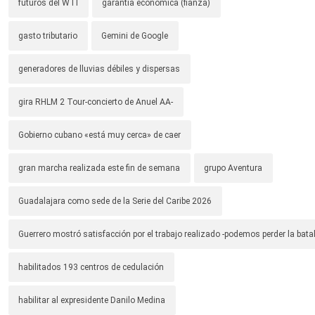
futuros del WTI
garantía económica (fianza)
gasto tributario
Gemini de Google
generadores de lluvias débiles y dispersas
gira RHLM 2 Tour-concierto de Anuel AA-
Gobierno cubano «está muy cerca» de caer
gran marcha realizada este fin de semana
grupo Aventura
Guadalajara como sede de la Serie del Caribe 2026
Guerrero mostró satisfacción por el trabajo realizado -podemos perder la batal
habilitados 193 centros de cedulación
habilitar al expresidente Danilo Medina