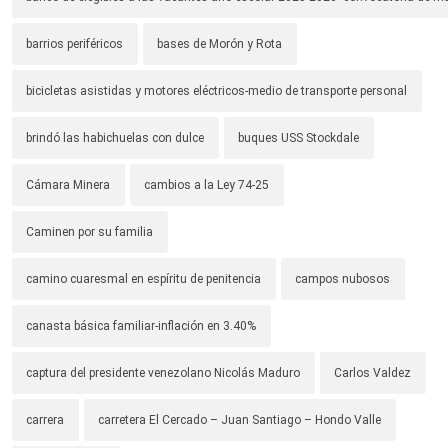
barrios periféricos
bases de Morón y Rota
bicicletas asistidas y motores eléctricos-medio de transporte personal
brindó las habichuelas con dulce
buques USS Stockdale
Cámara Minera
cambios a la Ley 74-25
Caminen por su familia
camino cuaresmal en espíritu de penitencia
campos nubosos
canasta básica familiar-inflación en 3.40%
captura del presidente venezolano Nicolás Maduro
Carlos Valdez
carrera
carretera El Cercado – Juan Santiago – Hondo Valle