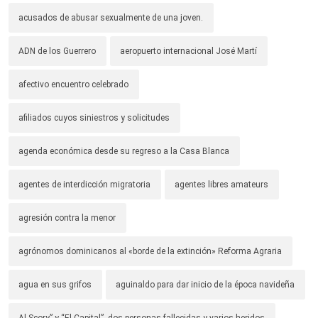
acusados de abusar sexualmente de una joven.
ADN de los Guerrero
aeropuerto internacional José Martí
afectivo encuentro celebrado
afiliados cuyos siniestros y solicitudes
agenda económica desde su regreso a la Casa Blanca
agentes de interdicción migratoria
agentes libres amateurs
agresión contra la menor
agrónomos dominicanos al «borde de la extinción» Reforma Agraria
agua en sus grifos
aguinaldo para dar inicio de la época navideña
Al Scory” y “El Capital”.-dos personas fallecidas y varios heridos