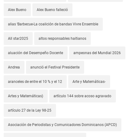
Alex Bueno
Alex Bueno falleció
alias ‘Barbecue-La coalición de bandas Vivre Ensemble
All star2025
altos responsables haitianos
aluación del Desempeño Docente
ampeonas del Mundial 2026
Andrea
anunció el Festival Presidente
aranceles de entre el 10 % y el 12
Arte y Matemáticas-
Artes y Matemáticas)
artículo 144 sobre acoso agravado
artículo 27 de la Ley 98-25
Asociación de Periodistas y Comunicadores Dominicanos (APCD)