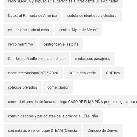
caso SENASA y expuso 15 sugerencias al presidente Luis Abinader.
Catedral Primada de América
cédula de identidad y electoral
celular vinculado al caso
centro “My Little Steps”
cerco marítimo
cesfront en elias piña
Charles de Gaulle e Independencia
chubascos pasajeros
clase internacional 2025-2026
COE alerta verde
COE hoy
colegios privados
comendador
como si el presidente fuera un ciego-CASO DE ELIAS PIÑA-primera legislatura 
comunicadores y periodistas de la provincia Elías Piña
con énfasis en el enfoque STEAM (Ciencia
Concejo de Denver