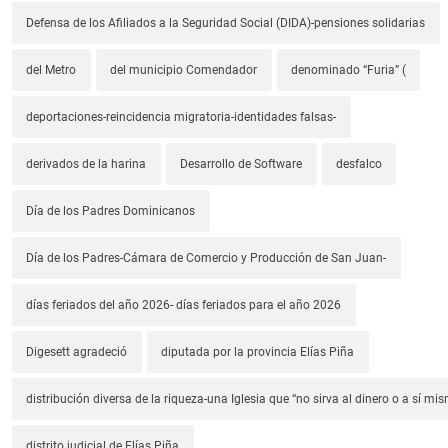
Defensa de los Afiliados a la Seguridad Social (DIDA)-pensiones solidarias
del Metro
del municipio Comendador
denominado “Furia” (
deportaciones-reincidencia migratoria-identidades falsas-
derivados de la harina
Desarrollo de Software
desfalco
Día de los Padres Dominicanos
Día de los Padres-Cámara de Comercio y Producción de San Juan-
días feriados del año 2026- días feriados para el año 2026
Digesett agradeció
diputada por la provincia Elías Piña
distribución diversa de la riqueza-una Iglesia que “no sirva al dinero o a sí mi
distrito judicial de Elías Piña