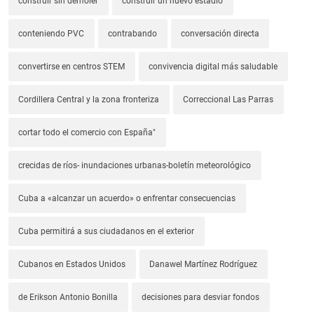
construir sin demoler
construir un nuevo estadio
conteniendo PVC
contrabando
conversación directa
convertirse en centros STEM
convivencia digital más saludable
Cordillera Central y la zona fronteriza
Correccional Las Parras
cortar todo el comercio con España"
crecidas de ríos- inundaciones urbanas-boletín meteorológico
Cuba a «alcanzar un acuerdo» o enfrentar consecuencias
Cuba permitirá a sus ciudadanos en el exterior
Cubanos en Estados Unidos
Danawel Martínez Rodríguez
de Erikson Antonio Bonilla
decisiones para desviar fondos