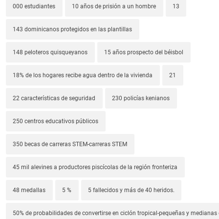
000 estudiantes
10 años de prisión a un hombre
13
143 dominicanos protegidos en las plantillas
148 peloteros quisqueyanos
15 años prospecto del béisbol
18% de los hogares recibe agua dentro de la vivienda
21
22 características de seguridad
230 policías kenianos
250 centros educativos públicos
350 becas de carreras STEM-carreras STEM
45 mil alevines a productores piscícolas de la región fronteriza
48 medallas
5 %
5 fallecidos y más de 40 heridos.
50% de probabilidades de convertirse en ciclón tropical-pequeñas y median