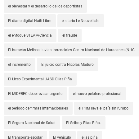
el bienestar y el desarrollo de los deportistas
El diario digital Haití Libre
el diario Le Nouvelliste
el enfoque STEAM-Ciencia
el fraude
El huracán Melissa-lluvias torrenciales-Centro Nacional de Huracanes (NHC
el incremento
El juicio contra Nicolás Maduro
El Liceo Experimental UASD Elías Piña
El MIDEREC debe revisar urgente
el nuevo pelotero profesional
el período de firmas internacionales
el PRM lleva el país sin rumbo
El Seguro Nacional de Salud
El Seibo y Elías Piña.
El transporte escolar
El vehículo
elias piña