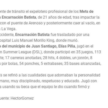
nte de tránsito el expelotero profesional de los
Mets de
 Encarnación Batista
, de 21 años de edad, tras impactar la
con el puente de Arenoso y posteriormente caer al vacío, en
n La Vega.
ccidente,
Encarnación Batista
fue trasladado por una
hospital Luis Manuel Morillo King, donde murió.
 del municipio de Juan Santiago, Elías Piña
, jugó en el
n Summer League (DSL), donde participó en 35 juegos, 113
ate, 17 carreras anotadas, 28 hits, 4 dobles, un jonrón, 8
 por bolas, 54 ponches, 5 extrabases, 35 bases alcanzadas,
ís se refirió a las cualidades que adornaban la personalidad
umano, muy disciplinado, respetuoso y educado. Jugó con
ba usando su beca que el equipo le dio cuando firmó y
 Fuente: HectorGomez