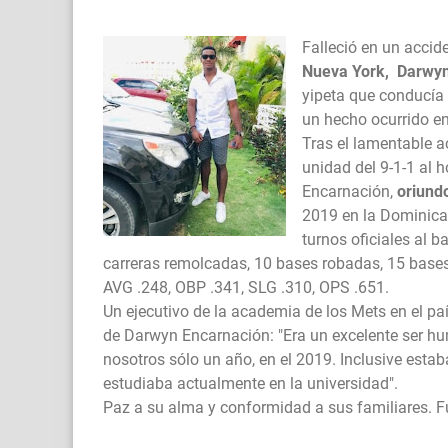
Falleció en un accide
Nueva York, Darwyn
yipeta que conducía 
un hecho ocurrido e
Tras el lamentable a
unidad del 9-1-1 al 
Encarnación,
oriundo
2019 en la Dominica
turnos oficiales al b
carreras remolcadas, 10 bases robadas, 15 bases
AVG .248, OBP .341, SLG .310, OPS .651.
Un ejecutivo de la academia de los Mets en el pa
de Darwyn Encarnación: "Era un excelente ser h
nosotros sólo un año, en el 2019. Inclusive esta
estudiaba actualmente en la universidad".
Paz a su alma y conformidad a sus familiares.