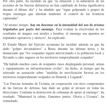
Por otra parte, ha incidido en que "la situación y la naturaleza de las
acciones de las fuerzas defensivas no han cambiado de forma significativa
durante el último día" y ha añadido que "sigue golpeando a grupos de
tropas enemigas que intentan mantener el control de las fronteras
capturadas".
hay un descenso en la intensidad del uso de aviones
"Al mismo tiempo,
tripulados por parte del enemigo
. Para evaluar la efectividad de los
resultados de ataques con misiles y bombas, el enemigo usa aparatos no
tripulados operativos y tácticos", ha explicado.
El Estado Mayor del Ejército ucraniano ha incidido además en que ha
dado "golpes devastadores" a Rusia durante las últimas horas y ha
denunciado que "los ocupantes siguen aterrorizando a la población local y
llevando a cabo saqueos en los territorios temporalmente ocupados".
"Ha habido muchos casos de ocupantes rusos desplegando personal, armas
y equipamiento en infraestructuras civiles", ha dicho, al tiempo que ha
reiterado su acusación sobre "medidas de movilización forzosa en los
territorios temporalmente ocupados en Donetsk y Lugansk".
"Las Fuerzas Armadas de Ucrania, en cooperación con otros componentes
de las fuerzas de defensa, han dado un golpe al invasor en todas las
direcciones. Continúa la destrucción de columnas de apoyo al enemigo", ha
reseñado. "Mantened la calma. Ganemos juntos. Gloria a Ucrania", ha
remachado.