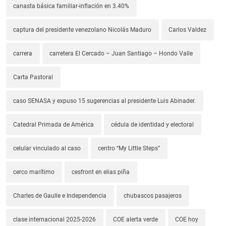
canasta básica familiar-inflación en 3.40%
captura del presidente venezolano Nicolás Maduro
Carlos Valdez
carrera
carretera El Cercado – Juan Santiago – Hondo Valle
Carta Pastoral
caso SENASA y expuso 15 sugerencias al presidente Luis Abinader.
Catedral Primada de América
cédula de identidad y electoral
celular vinculado al caso
centro “My Little Steps”
cerco marítimo
cesfront en elias piña
Charles de Gaulle e Independencia
chubascos pasajeros
clase internacional 2025-2026
COE alerta verde
COE hoy