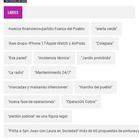
LABELS
-huecos financieros-partido Fuerza del Pueblo
”alerta verde”
"Awe drops- iPhone 17-Apple Watch y AirPods
"Colegiala"
"Esa pared"
"incidencia técnica"
"Jardín prohibido"
"La radio"
"Mantenimiento 24/7"
"marcadas y malsanas intenciones"
“marcha del pueblo”
"nueva fase de operaciones"
“Operación Cobra”
"perdón judicial" es una figura legal
“Pinta a San Juan con Laura en Sociedad”-más de 60 propuestas de pinturas-p