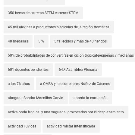
350 becas de carreras STEM-carreras STEM
45 mil alevines a productores piscícolas de la región fronteriza
48 medallas
5 %
5 fallecidos y más de 40 heridos.
50% de probabilidades de convertirse en ciclón tropical-pequeñas y median
601 docentes pendientes
64.ª Asamblea Plenaria
a los 76 años
a OMSA y los corredores Núñez de Cáceres
abogada Sondra Macollins Garvin
aborda la corrupción
activa onda tropical y una vaguada.-provocados por el desplazamiento
actividad lluviosa
actividad militar intensificada