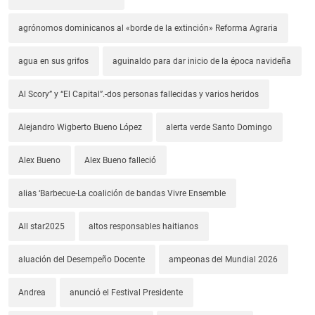
agrónomos dominicanos al «borde de la extinción» Reforma Agraria
agua en sus grifos
aguinaldo para dar inicio de la época navideña
Al Scory” y “El Capital”.-dos personas fallecidas y varios heridos
Alejandro Wigberto Bueno López
alerta verde Santo Domingo
Alex Bueno
Alex Bueno falleció
alias ‘Barbecue-La coalición de bandas Vivre Ensemble
All star2025
altos responsables haitianos
aluación del Desempeño Docente
ampeonas del Mundial 2026
Andrea
anunció el Festival Presidente