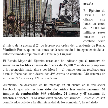
España
El Ejército de
Ucrania ha
cifrado este
lunes en cerca
de 15,000 los
militares rusos
muertos en
combate desde
presidente de Rusia,
el inicio de la guerra el 24 de febrero por orden del
Vladimir Putin,
quien días antes había reconocido la independencia de las
autoproclamadas repúblicas de Donetsk y Lugansk.
el número de
El Estado Mayor del Ejército ucraniano ha indicado que
muertos en las filas rusas es de "cerca de 15,000 "
--cifra muy superior
a la reconocida hasta ahora por Moscú--, al tiempo que ha resaltado que
hasta la fecha han sido destruidos 498 carros de combate, 240 sistemas de
artillería, 97 aviones y 121 helicópteros.
Asimismo, ha destacado en un mensaje en su cuenta en la red social
han sido destruidas tres embarcaciones, 60
Facebook que además
tanques de combustible, 969 vehículos, 24 drones y 45 sistemas de
defensa antiaérea
. "Los datos están siendo actualizados. Los cálculos son
complicados debido a la alta intensidad de los combates", ha señalado.