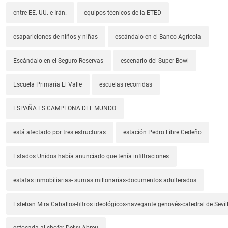
entre EE. UU. e Irán.
equipos técnicos de la ETED
esapariciones de niños y niñas
escándalo en el Banco Agrícola
Escándalo en el Seguro Reservas
escenario del Super Bowl
Escuela Primaria El Valle
escuelas recorridas
ESPAÑA ES CAMPEONA DEL MUNDO
está afectado por tres estructuras
estación Pedro Libre Cedeño
Estados Unidos había anunciado que tenía infiltraciones
estafas inmobiliarias- sumas millonarias-documentos adulterados
Esteban Mira Caballos-filtros ideológicos-navegante genovés-catedral de Sevil
estocada al chofer Deivy Abreu