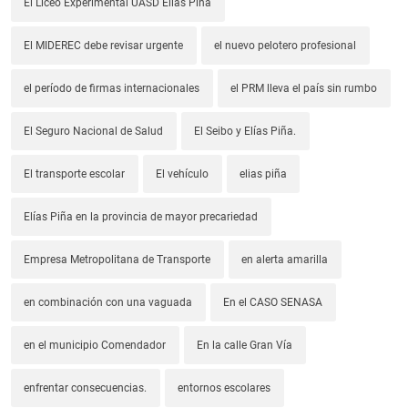
El Liceo Experimental UASD Elías Piña
El MIDEREC debe revisar urgente
el nuevo pelotero profesional
el período de firmas internacionales
el PRM lleva el país sin rumbo
El Seguro Nacional de Salud
El Seibo y Elías Piña.
El transporte escolar
El vehículo
elias piña
Elías Piña en la provincia de mayor precariedad
Empresa Metropolitana de Transporte
en alerta amarilla
en combinación con una vaguada
En el CASO SENASA
en el municipio Comendador
En la calle Gran Vía
enfrentar consecuencias.
entornos escolares