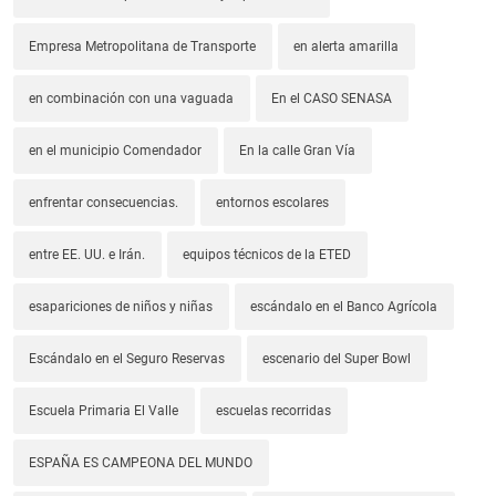
Empresa Metropolitana de Transporte
en alerta amarilla
en combinación con una vaguada
En el CASO SENASA
en el municipio Comendador
En la calle Gran Vía
enfrentar consecuencias.
entornos escolares
entre EE. UU. e Irán.
equipos técnicos de la ETED
esapariciones de niños y niñas
escándalo en el Banco Agrícola
Escándalo en el Seguro Reservas
escenario del Super Bowl
Escuela Primaria El Valle
escuelas recorridas
ESPAÑA ES CAMPEONA DEL MUNDO