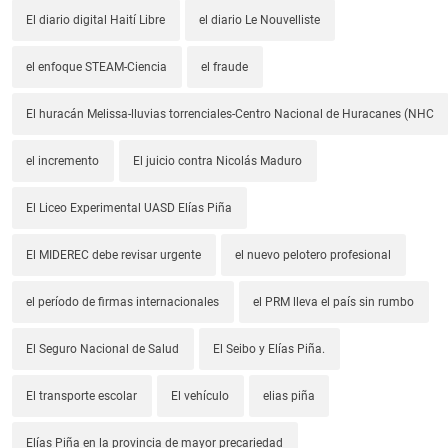
El diario digital Haití Libre
el diario Le Nouvelliste
el enfoque STEAM-Ciencia
el fraude
El huracán Melissa-lluvias torrenciales-Centro Nacional de Huracanes (NHC
el incremento
El juicio contra Nicolás Maduro
El Liceo Experimental UASD Elías Piña
El MIDEREC debe revisar urgente
el nuevo pelotero profesional
el período de firmas internacionales
el PRM lleva el país sin rumbo
El Seguro Nacional de Salud
El Seibo y Elías Piña.
El transporte escolar
El vehículo
elias piña
Elías Piña en la provincia de mayor precariedad