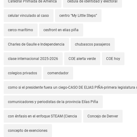
Catedral Primada de América
cédula de identidad y electoral
celular vinculado al caso
centro “My Little Steps”
cerco marítimo
cesfront en elias piña
Charles de Gaulle e Independencia
chubascos pasajeros
clase internacional 2025-2026
COE alerta verde
COE hoy
colegios privados
comendador
como si el presidente fuera un ciego-CASO DE ELIAS PIÑA-primera legislatura 
comunicadores y periodistas de la provincia Elías Piña
con énfasis en el enfoque STEAM (Ciencia
Concejo de Denver
concepto de exenciones