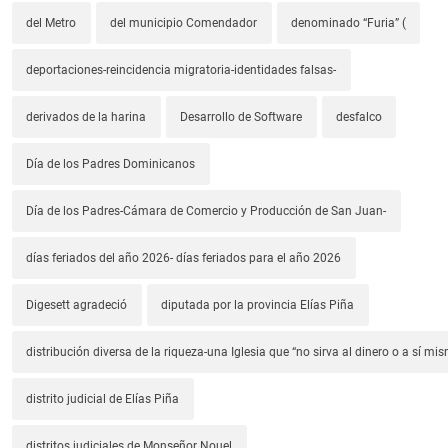
del Metro
del municipio Comendador
denominado “Furia” (
deportaciones-reincidencia migratoria-identidades falsas-
derivados de la harina
Desarrollo de Software
desfalco
Día de los Padres Dominicanos
Día de los Padres-Cámara de Comercio y Producción de San Juan-
días feriados del año 2026- días feriados para el año 2026
Digesett agradeció
diputada por la provincia Elías Piña
distribución diversa de la riqueza-una Iglesia que “no sirva al dinero o a sí mi
distrito judicial de Elías Piña
distritos judiciales de Monseñor Nouel