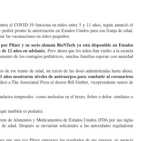
ontra el COVID-19 funciona en niños entre 5 y 11 años, según anunció el
 pedirá pronto la autorización en Estados Unidos para esa franja de edad,
ciar las vacunaciones en niños pequeños.
por Pfizer y su socio alemán BioNTech ya está disponible en Estados
 de 12 años en adelante.
Pero ahora que los niños han vuelto a la escuela
aumento de los contagios pediátricos, muchas familias esperan con ansiedad
 de ese tramo de edad, un tercio de las dosis administradas hasta ahora.
 11 años mostraron niveles de anticuerpos para combatir al coronavirus
ndicó a The Associated Press el doctor Bill Gruber, vicepresidente senior de
ndarios temporales -como molestias en el brazo, fiebre o dolor- similares o
que también es pediatra.
tración de Alimentos y Medicamentos de Estados Unidos (FDA por sus siglas
 de edad. Después se enviarían solicitudes a las autoridades reguladoras
es que una vez Pfizer entregara los resultados de sus ensayos, su agencia