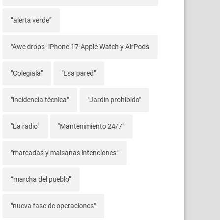
”alerta verde”
"Awe drops- iPhone 17-Apple Watch y AirPods
"Colegiala"
"Esa pared"
"incidencia técnica"
"Jardín prohibido"
"La radio"
"Mantenimiento 24/7"
"marcadas y malsanas intenciones"
“marcha del pueblo”
"nueva fase de operaciones"