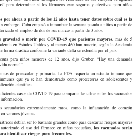
s” para determinar si los fármacos eran seguros y efectivos para niños
 por ahora a partir de los 12 años hasta tener datos sobre cuál es la
n embargo, Cuba empezó a inmunizar la semana pasada a niños a partir de
torizado el empleo de dos de sus marcas a partir de 3 años.
de gravedad o morir por COVID-19 que pacientes mayores
, más de 5
 pandemia en Estados Unidos y al menos 460 han muerto, según la Academia
 forma drástica conforme la variante delta se extendía por el país.
vacuna para niños menores de 12 años, dijo Gruber. “Hay una demanda
 vida normal”.
lumnos de preescolar y primaria. La FDA requería un estudio inmune que
s inmunes que ya se han demostrado como protectoras en adolescentes y
licación científica.
uficientes casos de COVID-19 para comparar las cifras entre los vacunados
 información.
tos secundarios extremadamente raros, como la inflamación de corazón
e en varones jóvenes.
iátricos debían ser lo bastante grandes como para descartar riesgos mayores
los vacunados serán
 autorizado el uso del fármaco en niños pequeños,
a identificar riesgos poco frecuentes.