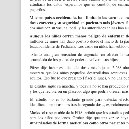
estudiaría los datos “esperamos que en cuestión de semana
pequeños.
Muchos países occidentales han limitado las vacunaciones
dosis correcta y su seguridad en pacientes más jóvenes.
Si
dos años con su vacuna local, y las autoridades chinas han au
Aunque los niños corren menos peligro de enfermar 
millones de niños han dado positivo desde el inicio de la
Estadounidense de Pediatría. Los casos en niños han subido de
“Siento una gran sensación de urgencia” en ofrecer la 
acumulada de los padres de poder devolver a sus hijos a una
Pfizer dijo haber estudiado la dosis más baja en 2.268 a
mostrara que los niños pequeños desarrollaban respuesta
adultos. Eso fue lo que presentó Pfizer el lunes, y no una pub
El estudio sigue en marcha, y todavía no se han producido s
y los que recibieron un placebo, algo que podría ofrecer más
El estudio no es lo bastante grande para detectar efec
identificada en ocasiones tras la segunda dosis, especialment
Marks, el responsable de la FDA, señaló que los estudios ped
para los niños pequeños. Gruber dijo que una vez se haya
supervisados de forma meticulosa como otros pacientes par