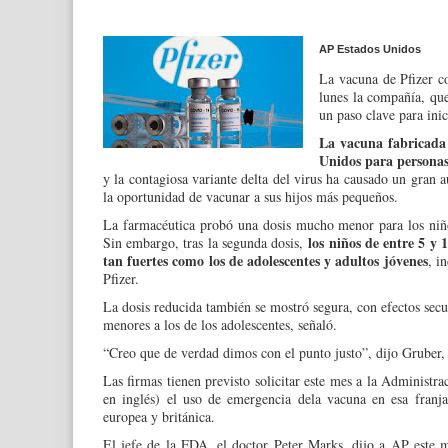
AP
Estados Unidos
La vacuna de Pfizer c
lunes la compañía, que
un paso clave para ini
La vacuna fabricada 
Unidos para personas
y la contagiosa variante delta del virus ha causado un gran 
la oportunidad de vacunar a sus hijos más pequeños.
La farmacéutica probó una dosis mucho menor para los niños
los niños de entre 5 y
Sin embargo, tras la segunda dosis,
tan fuertes como los de adolescentes y adultos jóvenes
, i
Pfizer.
La dosis reducida también se mostró segura, con efectos secu
menores a los de los adolescentes, señaló.
“Creo que de verdad dimos con el punto justo”, dijo Gruber, 
Las firmas tienen previsto solicitar este mes a la Adminis
en inglés) el uso de emergencia dela vacuna en esa franja
europea y británica.
El jefe de la FDA, el doctor Peter Marks, dijo a AP este m