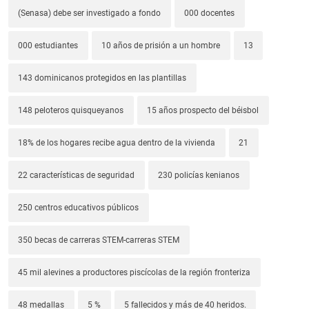
(Senasa) debe ser investigado a fondo
000 docentes
000 estudiantes
10 años de prisión a un hombre
13
143 dominicanos protegidos en las plantillas
148 peloteros quisqueyanos
15 años prospecto del béisbol
18% de los hogares recibe agua dentro de la vivienda
21
22 características de seguridad
230 policías kenianos
250 centros educativos públicos
350 becas de carreras STEM-carreras STEM
45 mil alevines a productores piscícolas de la región fronteriza
48 medallas
5 %
5 fallecidos y más de 40 heridos.