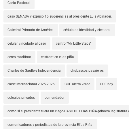
Carta Pastoral
caso SENASA y expuso 15 sugerencias al presidente Luis Abinader.
Catedral Primada de América
cédula de identidad y electoral
celular vinculado al caso
centro “My Little Steps”
cerco marítimo
cesfront en elias piña
Charles de Gaulle e Independencia
chubascos pasajeros
clase internacional 2025-2026
COE alerta verde
COE hoy
colegios privados
comendador
como si el presidente fuera un ciego-CASO DE ELIAS PIÑA-primera legislatura 
comunicadores y periodistas de la provincia Elías Piña