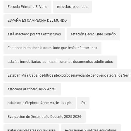
Escuela Primaria El Valle
escuelas recorridas
ESPAÑA ES CAMPEONA DEL MUNDO
está afectado por tres estructuras
estación Pedro Libre Cedeño
Estados Unidos había anunciado que tenía infiltraciones
estafas inmobiliarias- sumas millonarias-documentos adulterados
Esteban Mira Caballos-filtros ideológicos-navegante genovés-catedral de Sevil
estocada al chofer Deivy Abreu
estudiante Stephora Anne-Mircie Joseph
Ev
Evaluación de Desempeño Docente 2025-2026
evitar desplazarse por lugares
excursiones y salidas educativas