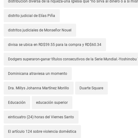
distribución diversa de la riqueza-una Iglesia que “no sirva al dinero o a sí mi
distrito judicial de Elías Piña
distritos judiciales de Monseñor Nouel
divisa se ubica en RD$59.55 para la compra y RD$60.34
Dodgers superaron-ganar títulos consecutivos de la Serie Mundial.-Yoshino
Dominicana atraviesa un momento
Dra. Millys Johanna Martínez Morillo
Duarte Square
Educación
educación superior
einticuatro (24) horas del Viernes Santo
El artículo 124 sobre violencia doméstica