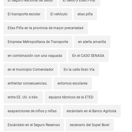
El Seguro Nacional de Salud
El Seibo y Elías Piña.
El transporte escolar
El vehículo
elias piña
Elías Piña en la provincia de mayor precariedad
Empresa Metropolitana de Transporte
en alerta amarilla
en combinación con una vaguada
En el CASO SENASA
en el municipio Comendador
En la calle Gran Vía
enfrentar consecuencias.
entornos escolares
entre EE. UU. e Irán.
equipos técnicos de la ETED
esapariciones de niños y niñas
escándalo en el Banco Agrícola
Escándalo en el Seguro Reservas
escenario del Super Bowl