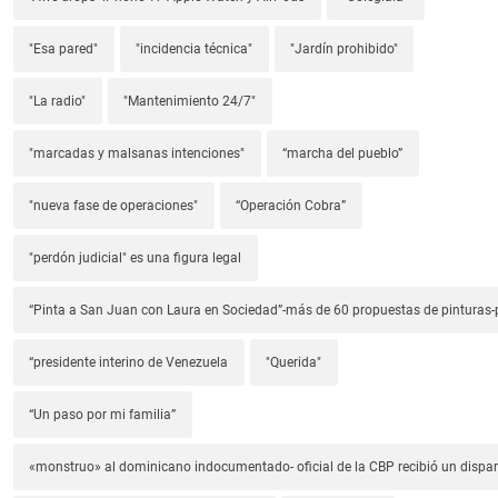
"Esa pared"
"incidencia técnica"
"Jardín prohibido"
"La radio"
"Mantenimiento 24/7"
"marcadas y malsanas intenciones"
“marcha del pueblo”
"nueva fase de operaciones"
“Operación Cobra”
"perdón judicial" es una figura legal
“Pinta a San Juan con Laura en Sociedad”-más de 60 propuestas de pinturas-p
“presidente interino de Venezuela
"Querida"
“Un paso por mi familia”
«monstruo» al dominicano indocumentado- oficial de la CBP recibió un dispa