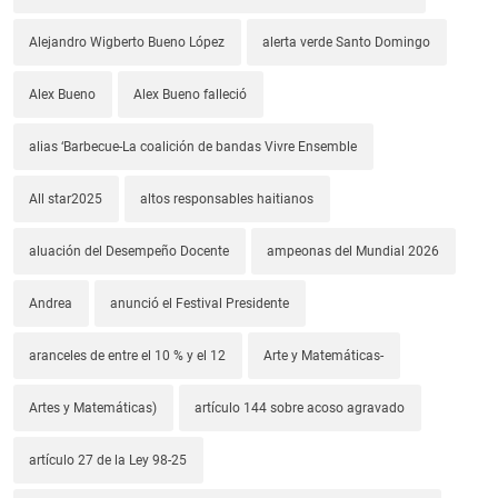
Alejandro Wigberto Bueno López
alerta verde Santo Domingo
Alex Bueno
Alex Bueno falleció
alias ‘Barbecue-La coalición de bandas Vivre Ensemble
All star2025
altos responsables haitianos
aluación del Desempeño Docente
ampeonas del Mundial 2026
Andrea
anunció el Festival Presidente
aranceles de entre el 10 % y el 12
Arte y Matemáticas-
Artes y Matemáticas)
artículo 144 sobre acoso agravado
artículo 27 de la Ley 98-25