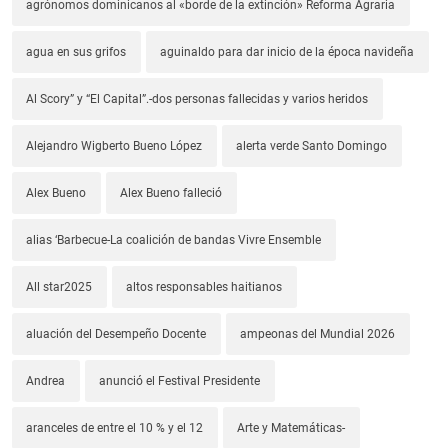
agrónomos dominicanos al «borde de la extinción» Reforma Agraria
agua en sus grifos
aguinaldo para dar inicio de la época navideña
Al Scory” y “El Capital”.-dos personas fallecidas y varios heridos
Alejandro Wigberto Bueno López
alerta verde Santo Domingo
Alex Bueno
Alex Bueno falleció
alias ‘Barbecue-La coalición de bandas Vivre Ensemble
All star2025
altos responsables haitianos
aluación del Desempeño Docente
ampeonas del Mundial 2026
Andrea
anunció el Festival Presidente
aranceles de entre el 10 % y el 12
Arte y Matemáticas-