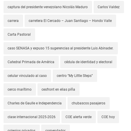
captura del presidente venezolano Nicolás Maduro
Carlos Valdez
carrera
carretera El Cercado – Juan Santiago – Hondo Valle
Carta Pastoral
caso SENASA y expuso 15 sugerencias al presidente Luis Abinader.
Catedral Primada de América
cédula de identidad y electoral
celular vinculado al caso
centro “My Little Steps”
cerco marítimo
cesfront en elias piña
Charles de Gaulle e Independencia
chubascos pasajeros
clase internacional 2025-2026
COE alerta verde
COE hoy
colegios privados
comendador