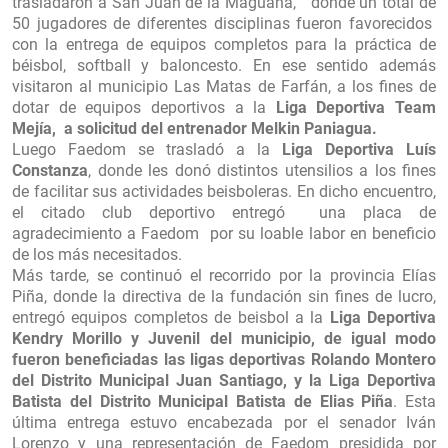
trasladaron a San Juan de la Magüana,
donde un total de
50 jugadores de diferentes disciplinas fueron favorecidos
con la entrega de equipos completos para la práctica de
béisbol, softball y baloncesto. En ese sentido además
visitaron al municipio Las Matas de Farfán, a los fines de
dotar de equipos deportivos a la
Liga Deportiva Team
Mejía,
a solicitud del entrenador Melkin Paniagua.
Luego Faedom se trasladó a la
Liga Deportiva Luís
Constanza
, donde les donó distintos utensilios a los fines
de facilitar sus actividades beisboleras. En dicho encuentro,
el citado club deportivo entregó
una placa de
agradecimiento a Faedom
por su loable labor en beneficio
de los más necesitados.
Más tarde, se continuó el recorrido por la provincia Elías
Piña, donde la directiva de la fundación sin fines de lucro,
entregó equipos completos de beisbol a la
Liga Deportiva
Kendry Morillo y Juvenil del municipio, de igual modo
fueron beneficiadas las ligas deportivas Rolando Montero
del Distrito Municipal Juan Santiago, y la Liga Deportiva
Batista del Distrito Municipal Batista de Elias Piña
. Esta
última entrega estuvo encabezada por el senador Iván
Lorenzo y una representación de Faedom presidida por