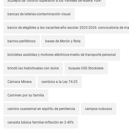
Azulejos de Toronto superaron a los Yankees de Nueva York-
bancas de loterías-contaminación visual
banco de elegibles a las vacantes-año escolar 2025-2026- convocatoria de m
barrios periféricos
bases de Morón y Rota
bicicletas asistidas y motores eléctricos-medio de transporte personal
brindó las habichuelas con dulce
buques USS Stockdale
Cámara Minera
cambios a la Ley 74-25
Caminen por su familia
camino cuaresmal en espíritu de penitencia
campos nubosos
canasta básica familiar-inflación en 3.40%