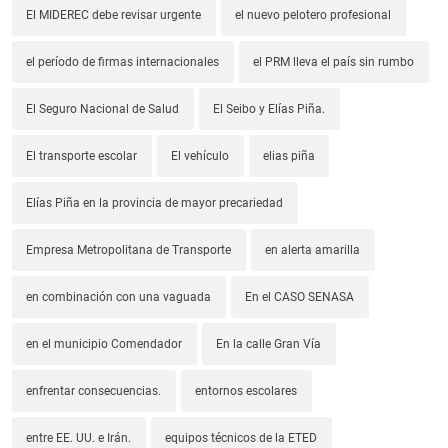
El MIDEREC debe revisar urgente
el nuevo pelotero profesional
el período de firmas internacionales
el PRM lleva el país sin rumbo
El Seguro Nacional de Salud
El Seibo y Elías Piña.
El transporte escolar
El vehículo
elias piña
Elías Piña en la provincia de mayor precariedad
Empresa Metropolitana de Transporte
en alerta amarilla
en combinación con una vaguada
En el CASO SENASA
en el municipio Comendador
En la calle Gran Vía
enfrentar consecuencias.
entornos escolares
entre EE. UU. e Irán.
equipos técnicos de la ETED