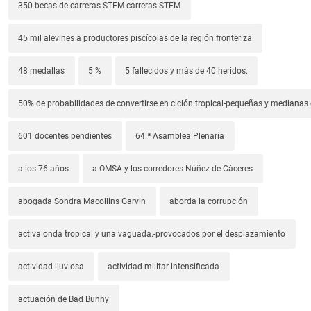
350 becas de carreras STEM-carreras STEM
45 mil alevines a productores piscícolas de la región fronteriza
48 medallas
5 %
5 fallecidos y más de 40 heridos.
50% de probabilidades de convertirse en ciclón tropical-pequeñas y median
601 docentes pendientes
64.ª Asamblea Plenaria
a los 76 años
a OMSA y los corredores Núñez de Cáceres
abogada Sondra Macollins Garvin
aborda la corrupción
activa onda tropical y una vaguada.-provocados por el desplazamiento
actividad lluviosa
actividad militar intensificada
actuación de Bad Bunny