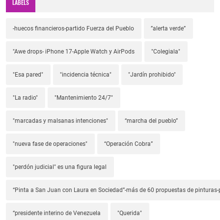
LABELS
-huecos financieros-partido Fuerza del Pueblo
”alerta verde”
"Awe drops- iPhone 17-Apple Watch y AirPods
"Colegiala"
"Esa pared"
"incidencia técnica"
"Jardín prohibido"
"La radio"
"Mantenimiento 24/7"
"marcadas y malsanas intenciones"
“marcha del pueblo”
"nueva fase de operaciones"
“Operación Cobra”
"perdón judicial" es una figura legal
“Pinta a San Juan con Laura en Sociedad”-más de 60 propuestas de pinturas-p
“presidente interino de Venezuela
"Querida"