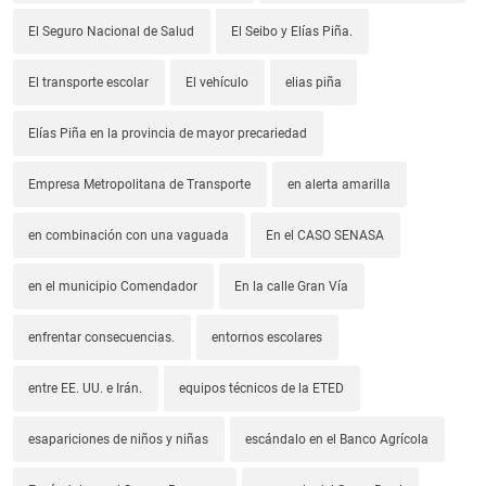
El Seguro Nacional de Salud
El Seibo y Elías Piña.
El transporte escolar
El vehículo
elias piña
Elías Piña en la provincia de mayor precariedad
Empresa Metropolitana de Transporte
en alerta amarilla
en combinación con una vaguada
En el CASO SENASA
en el municipio Comendador
En la calle Gran Vía
enfrentar consecuencias.
entornos escolares
entre EE. UU. e Irán.
equipos técnicos de la ETED
esapariciones de niños y niñas
escándalo en el Banco Agrícola