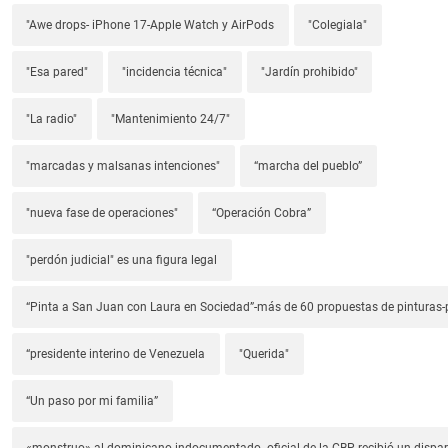
"Awe drops- iPhone 17-Apple Watch y AirPods
"Colegiala"
"Esa pared"
"incidencia técnica"
"Jardín prohibido"
"La radio"
"Mantenimiento 24/7"
"marcadas y malsanas intenciones"
“marcha del pueblo”
"nueva fase de operaciones"
“Operación Cobra”
"perdón judicial" es una figura legal
“Pinta a San Juan con Laura en Sociedad”-más de 60 propuestas de pinturas-p
“presidente interino de Venezuela
"Querida"
“Un paso por mi familia”
«monstruo» al dominicano indocumentado- oficial de la CBP recibió un dispa