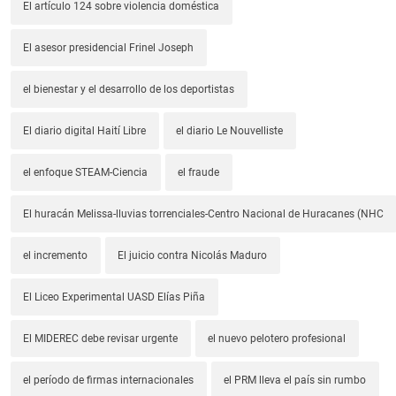
El artículo 124 sobre violencia doméstica
El asesor presidencial Frinel Joseph
el bienestar y el desarrollo de los deportistas
El diario digital Haití Libre
el diario Le Nouvelliste
el enfoque STEAM-Ciencia
el fraude
El huracán Melissa-lluvias torrenciales-Centro Nacional de Huracanes (NHC
el incremento
El juicio contra Nicolás Maduro
El Liceo Experimental UASD Elías Piña
El MIDEREC debe revisar urgente
el nuevo pelotero profesional
el período de firmas internacionales
el PRM lleva el país sin rumbo