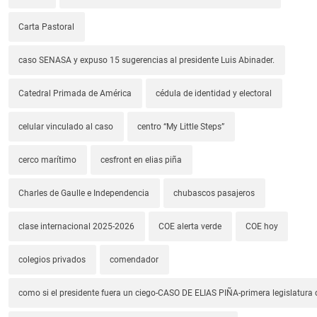
Carta Pastoral
caso SENASA y expuso 15 sugerencias al presidente Luis Abinader.
Catedral Primada de América
cédula de identidad y electoral
celular vinculado al caso
centro “My Little Steps”
cerco marítimo
cesfront en elias piña
Charles de Gaulle e Independencia
chubascos pasajeros
clase internacional 2025-2026
COE alerta verde
COE hoy
colegios privados
comendador
como si el presidente fuera un ciego-CASO DE ELIAS PIÑA-primera legislatura 