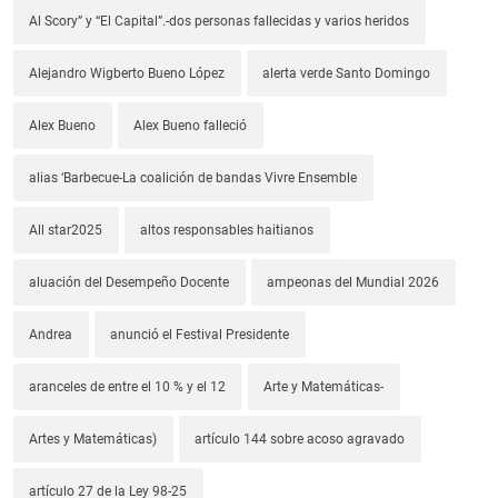
Al Scory” y “El Capital”.-dos personas fallecidas y varios heridos
Alejandro Wigberto Bueno López
alerta verde Santo Domingo
Alex Bueno
Alex Bueno falleció
alias ‘Barbecue-La coalición de bandas Vivre Ensemble
All star2025
altos responsables haitianos
aluación del Desempeño Docente
ampeonas del Mundial 2026
Andrea
anunció el Festival Presidente
aranceles de entre el 10 % y el 12
Arte y Matemáticas-
Artes y Matemáticas)
artículo 144 sobre acoso agravado
artículo 27 de la Ley 98-25