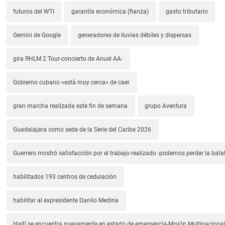
futuros del WTI
garantía económica (fianza)
gasto tributario
Gemini de Google
generadores de lluvias débiles y dispersas
gira RHLM 2 Tour-concierto de Anuel AA-
Gobierno cubano «está muy cerca» de caer
gran marcha realizada este fin de semana
grupo Aventura
Guadalajara como sede de la Serie del Caribe 2026
Guerrero mostró satisfacción por el trabajo realizado -podemos perder la batal
habilitados 193 centros de cedulación
habilitar al expresidente Danilo Medina
Haití se encuentra nuevamente en estado de emergencia-Misión Multinacional