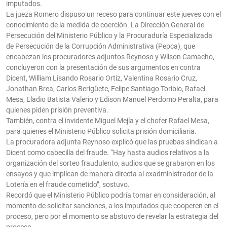
imputados.
La jueza Romero dispuso un receso para continuar este jueves con el
conocimiento de la medida de coerción. La Dirección General de
Persecución del Ministerio Público y la Procuraduría Especializada
de Persecución de la Corrupción Administrativa (Pepca), que
encabezan los procuradores adjuntos Reynoso y Wilson Camacho,
concluyeron con la presentación de sus argumentos en contra
Dicent, William Lisando Rosario Ortiz, Valentina Rosario Cruz,
Jonathan Brea, Carlos Berigüete, Felipe Santiago Toribio, Rafael
Mesa, Eladio Batista Valerio y Edison Manuel Perdomo Peralta, para
quienes piden prisión preventiva.
También, contra el invidente Miguel Mejía y el chofer Rafael Mesa,
para quienes el Ministerio Público solicita prisión domiciliaria.
La procuradora adjunta Reynoso explicó que las pruebas sindican a
Dicent como cabecilla del fraude. “Hay hasta audios relativos a la
organización del sorteo fraudulento, audios que se grabaron en los
ensayos y que implican de manera directa al exadministrador de la
Lotería en el fraude cometido”, sostuvo.
Recordó que el Ministerio Público podría tomar en consideración, al
momento de solicitar sanciones, a los imputados que cooperen en el
proceso, pero por el momento se abstuvo de revelar la estrategia del