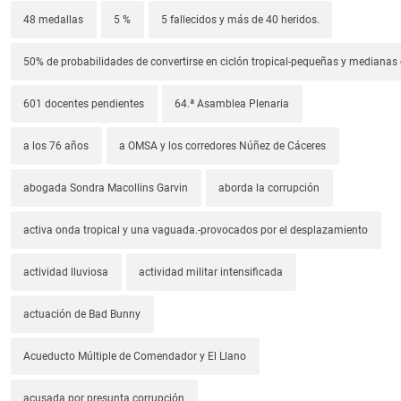
48 medallas
5 %
5 fallecidos y más de 40 heridos.
50% de probabilidades de convertirse en ciclón tropical-pequeñas y median
601 docentes pendientes
64.ª Asamblea Plenaria
a los 76 años
a OMSA y los corredores Núñez de Cáceres
abogada Sondra Macollins Garvin
aborda la corrupción
activa onda tropical y una vaguada.-provocados por el desplazamiento
actividad lluviosa
actividad militar intensificada
actuación de Bad Bunny
Acueducto Múltiple de Comendador y El Llano
acusada por presunta corrupción