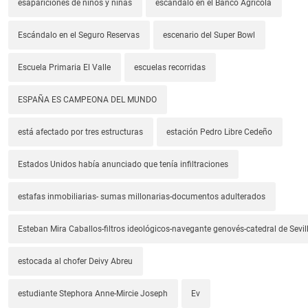
esapariciones de niños y niñas
escándalo en el Banco Agrícola
Escándalo en el Seguro Reservas
escenario del Super Bowl
Escuela Primaria El Valle
escuelas recorridas
ESPAÑA ES CAMPEONA DEL MUNDO
está afectado por tres estructuras
estación Pedro Libre Cedeño
Estados Unidos había anunciado que tenía infiltraciones
estafas inmobiliarias- sumas millonarias-documentos adulterados
Esteban Mira Caballos-filtros ideológicos-navegante genovés-catedral de Sevil
estocada al chofer Deivy Abreu
estudiante Stephora Anne-Mircie Joseph
Ev