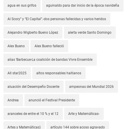
agua en sus grifos
aguinaldo para dar inicio de la época navideña
Al Scory” y “El Capital”.-dos personas fallecidas y varios heridos
Alejandro Wigberto Bueno López
alerta verde Santo Domingo
Alex Bueno
Alex Bueno falleció
alias ‘Barbecue-La coalición de bandas Vivre Ensemble
All star2025
altos responsables haitianos
aluación del Desempeño Docente
ampeonas del Mundial 2026
Andrea
anunció el Festival Presidente
aranceles de entre el 10 % y el 12
Arte y Matemáticas-
Artes y Matemáticas)
artículo 144 sobre acoso agravado