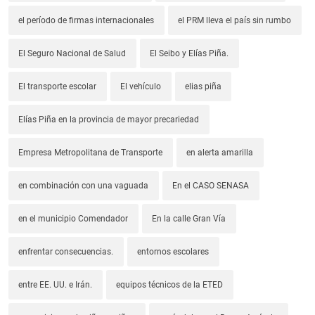
el período de firmas internacionales
el PRM lleva el país sin rumbo
El Seguro Nacional de Salud
El Seibo y Elías Piña.
El transporte escolar
El vehículo
elias piña
Elías Piña en la provincia de mayor precariedad
Empresa Metropolitana de Transporte
en alerta amarilla
en combinación con una vaguada
En el CASO SENASA
en el municipio Comendador
En la calle Gran Vía
enfrentar consecuencias.
entornos escolares
entre EE. UU. e Irán.
equipos técnicos de la ETED