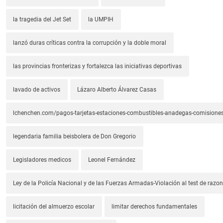
la tragedia del Jet Set
la UMPIH
lanzó duras críticas contra la corrupción y la doble moral
las provincias fronterizas y fortalezca las iniciativas deportivas
lavado de activos
Lázaro Alberto Álvarez Casas
lchenchen.com/pagos-tarjetas-estaciones-combustibles-anadegas-comisione
legendaria familia beisbolera de Don Gregorio
Legisladores medicos
Leonel Fernández
Ley de la Policía Nacional y de las Fuerzas Armadas-Violación al test de razona
licitación del almuerzo escolar
limitar derechos fundamentales