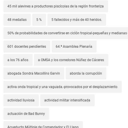
45 mil alevines a productores piscícolas de la región fronteriza
48 medallas
5 %
5 fallecidos y más de 40 heridos.
50% de probabilidades de convertirse en ciclón tropical-pequeñas y median
601 docentes pendientes
64.ª Asamblea Plenaria
a los 76 años
a OMSA y los corredores Núñez de Cáceres
abogada Sondra Macollins Garvin
aborda la corrupción
activa onda tropical y una vaguada.-provocados por el desplazamiento
actividad lluviosa
actividad militar intensificada
actuación de Bad Bunny
Acueducto Múltiple de Comendador y El Llano