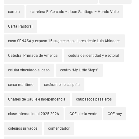
carrera
carretera El Cercado – Juan Santiago – Hondo Valle
Carta Pastoral
caso SENASA y expuso 15 sugerencias al presidente Luis Abinader.
Catedral Primada de América
cédula de identidad y electoral
celular vinculado al caso
centro “My Little Steps”
cerco marítimo
cesfront en elias piña
Charles de Gaulle e Independencia
chubascos pasajeros
clase internacional 2025-2026
COE alerta verde
COE hoy
colegios privados
comendador