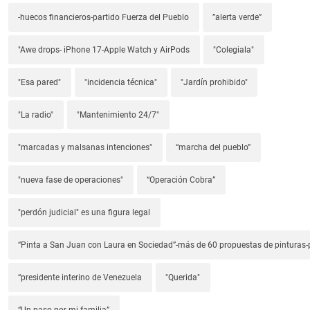
-huecos financieros-partido Fuerza del Pueblo
”alerta verde”
"Awe drops- iPhone 17-Apple Watch y AirPods
"Colegiala"
"Esa pared"
"incidencia técnica"
"Jardín prohibido"
"La radio"
"Mantenimiento 24/7"
"marcadas y malsanas intenciones"
“marcha del pueblo”
"nueva fase de operaciones"
“Operación Cobra”
"perdón judicial" es una figura legal
“Pinta a San Juan con Laura en Sociedad”-más de 60 propuestas de pinturas-p
“presidente interino de Venezuela
"Querida"
“Un paso por mi familia”