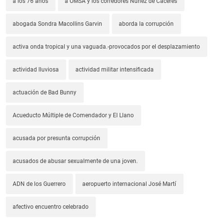
a los 76 años
a OMSA y los corredores Núñez de Cáceres
abogada Sondra Macollins Garvin
aborda la corrupción
activa onda tropical y una vaguada.-provocados por el desplazamiento
actividad lluviosa
actividad militar intensificada
actuación de Bad Bunny
Acueducto Múltiple de Comendador y El Llano
acusada por presunta corrupción
acusados de abusar sexualmente de una joven.
ADN de los Guerrero
aeropuerto internacional José Martí
afectivo encuentro celebrado