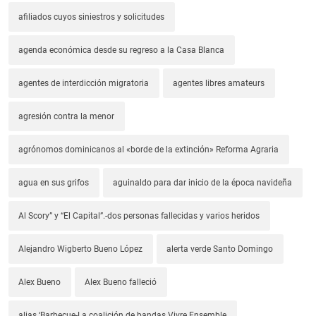
afiliados cuyos siniestros y solicitudes
agenda económica desde su regreso a la Casa Blanca
agentes de interdicción migratoria
agentes libres amateurs
agresión contra la menor
agrónomos dominicanos al «borde de la extinción» Reforma Agraria
agua en sus grifos
aguinaldo para dar inicio de la época navideña
Al Scory” y “El Capital”.-dos personas fallecidas y varios heridos
Alejandro Wigberto Bueno López
alerta verde Santo Domingo
Alex Bueno
Alex Bueno falleció
alias ‘Barbecue-La coalición de bandas Vivre Ensemble