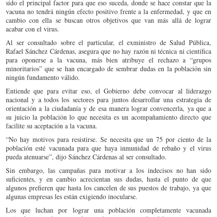
sido el principal factor para que eso suceda, donde se hace constar que la
vacuna no tendrá ningún efecto positivo frente a la enfermedad, y que en
cambio con ella se buscan otros objetivos que van más allá de lograr
acabar con el virus.
Al ser consultado sobre el particular, el exministro de Salud Pública,
Rafael Sánchez Cárdenas, asegura que no hay razón ni técnica ni científica
para oponerse a la vacuna, más bien atribuye el rechazo a “grupos
minoritarios” que se han encargado de sembrar dudas en la población sin
ningún fundamento válido.
Entiende que para evitar eso, el Gobierno debe convocar al liderazgo
nacional y a todos los sectores para juntos desarrollar una estrategia de
orientación a la ciudadanía y de esa manera lograr convencerla, ya que a
su juicio la población lo que necesita es un acompañamiento directo que
facilite su aceptación a la vacuna.
“No hay motivos para resistirse. Se necesita que un 75 por ciento de la
población esté vacunada para que haya inmunidad de rebaño y el virus
pueda atenuarse”, dijo Sánchez Cárdenas al ser consultado.
Sin embargo, las campañas para motivar a los indecisos no han sido
suficientes, y en cambio acrecientan sus dudas, hasta el punto de que
algunos prefieren que hasta los cancelen de sus puestos de trabajo, ya que
algunas empresas les están exigiendo inocularse.
Los que luchan por lograr una población completamente vacunada