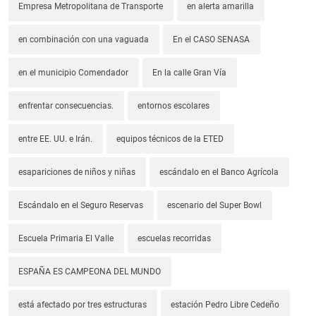
Empresa Metropolitana de Transporte
en alerta amarilla
en combinación con una vaguada
En el CASO SENASA
en el municipio Comendador
En la calle Gran Vía
enfrentar consecuencias.
entornos escolares
entre EE. UU. e Irán.
equipos técnicos de la ETED
esapariciones de niños y niñas
escándalo en el Banco Agrícola
Escándalo en el Seguro Reservas
escenario del Super Bowl
Escuela Primaria El Valle
escuelas recorridas
ESPAÑA ES CAMPEONA DEL MUNDO
está afectado por tres estructuras
estación Pedro Libre Cedeño