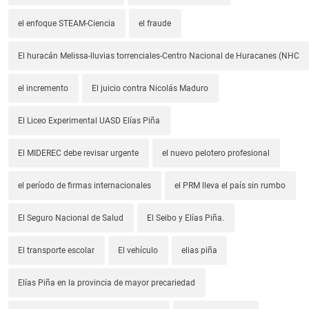
el enfoque STEAM-Ciencia
el fraude
El huracán Melissa-lluvias torrenciales-Centro Nacional de Huracanes (NHC
el incremento
El juicio contra Nicolás Maduro
El Liceo Experimental UASD Elías Piña
El MIDEREC debe revisar urgente
el nuevo pelotero profesional
el período de firmas internacionales
el PRM lleva el país sin rumbo
El Seguro Nacional de Salud
El Seibo y Elías Piña.
El transporte escolar
El vehículo
elias piña
Elías Piña en la provincia de mayor precariedad