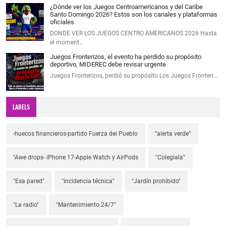
¿Dónde ver los Juegos Centroamericanos y del Caribe
Santo Domingo 2026? Estos son los canales y plataformas
oficiales
DONDE VER LOS JUEGOS CENTRO AMERICANOS 2026 Hasta
el moment…
Juegos Fronterizos, el evento ha perdido su propósito
deportivo, MIDEREC debe revisar urgente
Juegos Fronterizos, perdió su propósito Los Juegos Fronteri…
LABELS
-huecos financieros-partido Fuerza del Pueblo
”alerta verde”
"Awe drops- iPhone 17-Apple Watch y AirPods
"Colegiala"
"Esa pared"
"incidencia técnica"
"Jardín prohibido"
"La radio"
"Mantenimiento 24/7"