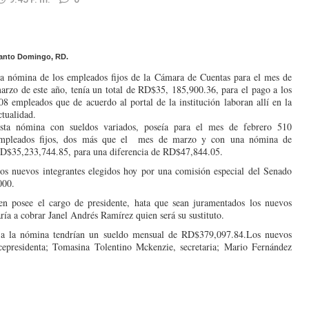
anto Domingo, RD.
a nómina de los empleados fijos de la Cámara de Cuentas para el mes de
arzo de este año, tenía un total de RD$35, 185,900.36, para el pago a los
08 empleados que de acuerdo al portal de la institución laboran allí en la
ctualidad.
sta nómina con sueldos variados, poseía para el mes de febrero 510
mpleados fijos, dos más que el mes de marzo y con una nómina de
D$35,233,744.85, para una diferencia de RD$47,844.05.
os nuevos integrantes elegidos hoy por una comisión especial del Senado
000.
n posee el cargo de presidente, hata que sean juramentados los nuevos
ía a cobrar Janel Andrés Ramírez quien será su sustituto.
a la nómina tendrían un sueldo mensual de RD$379,097.84.
Los nuevos
cepresidenta; Tomasina Tolentino Mckenzie, secretaria; Mario Fernández