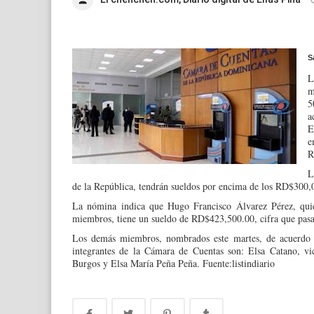
S
L
m
5
a
E
e
R
L
de la República, tendrán sueldos por encima de los RD$300,
La nómina indica que Hugo Francisco Álvarez Pérez, quie
miembros, tiene un sueldo de RD$423,500.00, cifra que pasar
Los demás miembros, nombrados este martes, de acuerdo 
integrantes de la Cámara de Cuentas son: Elsa Catano, vi
Burgos y Elsa María Peña Peña. Fuente:listindiario