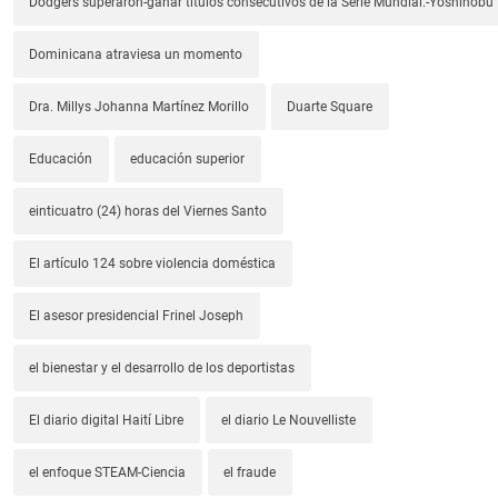
Dodgers superaron-ganar títulos consecutivos de la Serie Mundial.-Yoshino
Dominicana atraviesa un momento
Dra. Millys Johanna Martínez Morillo
Duarte Square
Educación
educación superior
einticuatro (24) horas del Viernes Santo
El artículo 124 sobre violencia doméstica
El asesor presidencial Frinel Joseph
el bienestar y el desarrollo de los deportistas
El diario digital Haití Libre
el diario Le Nouvelliste
el enfoque STEAM-Ciencia
el fraude