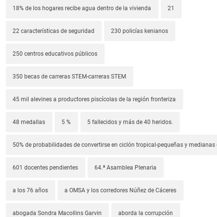
18% de los hogares recibe agua dentro de la vivienda
21
22 características de seguridad
230 policías kenianos
250 centros educativos públicos
350 becas de carreras STEM-carreras STEM
45 mil alevines a productores piscícolas de la región fronteriza
48 medallas
5 %
5 fallecidos y más de 40 heridos.
50% de probabilidades de convertirse en ciclón tropical-pequeñas y median
601 docentes pendientes
64.ª Asamblea Plenaria
a los 76 años
a OMSA y los corredores Núñez de Cáceres
abogada Sondra Macollins Garvin
aborda la corrupción