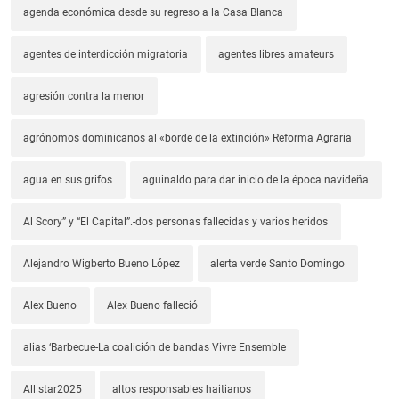
agenda económica desde su regreso a la Casa Blanca
agentes de interdicción migratoria
agentes libres amateurs
agresión contra la menor
agrónomos dominicanos al «borde de la extinción» Reforma Agraria
agua en sus grifos
aguinaldo para dar inicio de la época navideña
Al Scory” y “El Capital”.-dos personas fallecidas y varios heridos
Alejandro Wigberto Bueno López
alerta verde Santo Domingo
Alex Bueno
Alex Bueno falleció
alias ‘Barbecue-La coalición de bandas Vivre Ensemble
All star2025
altos responsables haitianos