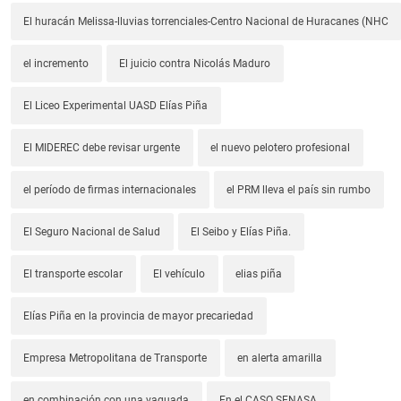
El huracán Melissa-lluvias torrenciales-Centro Nacional de Huracanes (NHC
el incremento
El juicio contra Nicolás Maduro
El Liceo Experimental UASD Elías Piña
El MIDEREC debe revisar urgente
el nuevo pelotero profesional
el período de firmas internacionales
el PRM lleva el país sin rumbo
El Seguro Nacional de Salud
El Seibo y Elías Piña.
El transporte escolar
El vehículo
elias piña
Elías Piña en la provincia de mayor precariedad
Empresa Metropolitana de Transporte
en alerta amarilla
en combinación con una vaguada
En el CASO SENASA