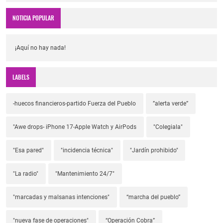
NOTICIA POPULAR
¡Aquí no hay nada!
LABELS
-huecos financieros-partido Fuerza del Pueblo
”alerta verde”
"Awe drops- iPhone 17-Apple Watch y AirPods
"Colegiala"
"Esa pared"
"incidencia técnica"
"Jardín prohibido"
"La radio"
"Mantenimiento 24/7"
"marcadas y malsanas intenciones"
“marcha del pueblo”
"nueva fase de operaciones"
“Operación Cobra”