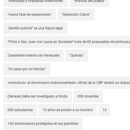
"marcadas y malsanas intenciones"
“marcha del pueblo”
"nueva fase de operaciones"
“Operación Cobra”
"perdón judicial" es una figura legal
“Pinta a San Juan con Laura en Sociedad”-más de 60 propuestas de pinturas-p
“presidente interino de Venezuela
"Querida"
“Un paso por mi familia”
«monstruo» al dominicano indocumentado- oficial de la CBP recibió un dispa
(Senasa) debe ser investigado a fondo
000 docentes
000 estudiantes
10 años de prisión a un hombre
13
143 dominicanos protegidos en las plantillas