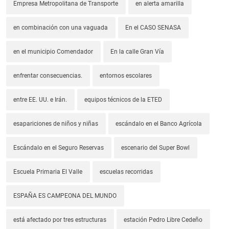
Empresa Metropolitana de Transporte
en alerta amarilla
en combinación con una vaguada
En el CASO SENASA
en el municipio Comendador
En la calle Gran Vía
enfrentar consecuencias.
entornos escolares
entre EE. UU. e Irán.
equipos técnicos de la ETED
esapariciones de niños y niñas
escándalo en el Banco Agrícola
Escándalo en el Seguro Reservas
escenario del Super Bowl
Escuela Primaria El Valle
escuelas recorridas
ESPAÑA ES CAMPEONA DEL MUNDO
está afectado por tres estructuras
estación Pedro Libre Cedeño