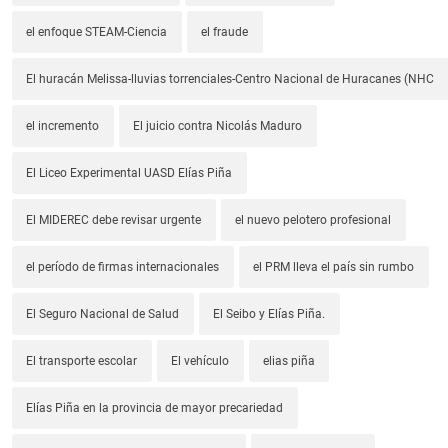
el enfoque STEAM-Ciencia
el fraude
El huracán Melissa-lluvias torrenciales-Centro Nacional de Huracanes (NHC
el incremento
El juicio contra Nicolás Maduro
El Liceo Experimental UASD Elías Piña
El MIDEREC debe revisar urgente
el nuevo pelotero profesional
el período de firmas internacionales
el PRM lleva el país sin rumbo
El Seguro Nacional de Salud
El Seibo y Elías Piña.
El transporte escolar
El vehículo
elias piña
Elías Piña en la provincia de mayor precariedad