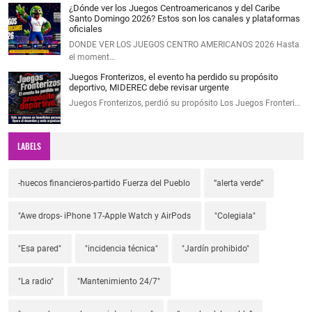
¿Dónde ver los Juegos Centroamericanos y del Caribe
Santo Domingo 2026? Estos son los canales y plataformas
oficiales
DONDE VER LOS JUEGOS CENTRO AMERICANOS 2026 Hasta
el moment…
Juegos Fronterizos, el evento ha perdido su propósito
deportivo, MIDEREC debe revisar urgente
Juegos Fronterizos, perdió su propósito Los Juegos Fronteri…
LABELS
-huecos financieros-partido Fuerza del Pueblo
”alerta verde”
"Awe drops- iPhone 17-Apple Watch y AirPods
"Colegiala"
"Esa pared"
"incidencia técnica"
"Jardín prohibido"
"La radio"
"Mantenimiento 24/7"