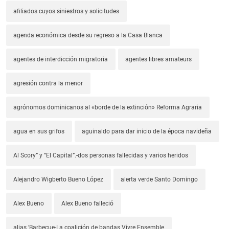
afiliados cuyos siniestros y solicitudes
agenda económica desde su regreso a la Casa Blanca
agentes de interdicción migratoria
agentes libres amateurs
agresión contra la menor
agrónomos dominicanos al «borde de la extinción» Reforma Agraria
agua en sus grifos
aguinaldo para dar inicio de la época navideña
Al Scory” y “El Capital”.-dos personas fallecidas y varios heridos
Alejandro Wigberto Bueno López
alerta verde Santo Domingo
Alex Bueno
Alex Bueno falleció
alias ‘Barbecue-La coalición de bandas Vivre Ensemble