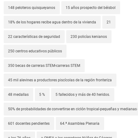
148 peloteros quisqueyanos
15 años prospecto del béisbol
18% de los hogares recibe agua dentro de la vivienda
21
22 características de seguridad
230 policías kenianos
250 centros educativos públicos
350 becas de carreras STEM-carreras STEM
45 mil alevines a productores piscícolas de la región fronteriza
48 medallas
5 %
5 fallecidos y más de 40 heridos.
50% de probabilidades de convertirse en ciclón tropical-pequeñas y median
601 docentes pendientes
64.ª Asamblea Plenaria
a los 76 años
a OMSA y los corredores Núñez de Cáceres