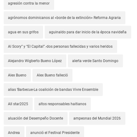
agresión contra la menor
agrónomos dominicanos al «borde de la extinción» Reforma Agraria
agua en sus grifos
aguinaldo para dar inicio de la época navideña
Al Scory” y “El Capital”.-dos personas fallecidas y varios heridos
Alejandro Wigberto Bueno López
alerta verde Santo Domingo
Alex Bueno
Alex Bueno falleció
alias ‘Barbecue-La coalición de bandas Vivre Ensemble
All star2025
altos responsables haitianos
aluación del Desempeño Docente
ampeonas del Mundial 2026
Andrea
anunció el Festival Presidente