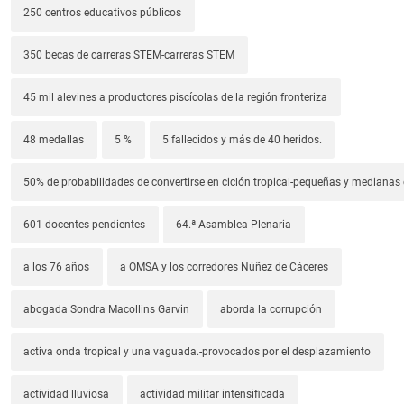
250 centros educativos públicos
350 becas de carreras STEM-carreras STEM
45 mil alevines a productores piscícolas de la región fronteriza
48 medallas
5 %
5 fallecidos y más de 40 heridos.
50% de probabilidades de convertirse en ciclón tropical-pequeñas y median
601 docentes pendientes
64.ª Asamblea Plenaria
a los 76 años
a OMSA y los corredores Núñez de Cáceres
abogada Sondra Macollins Garvin
aborda la corrupción
activa onda tropical y una vaguada.-provocados por el desplazamiento
actividad lluviosa
actividad militar intensificada