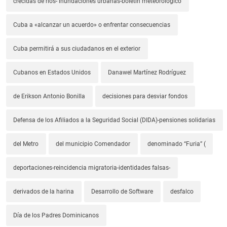
crecidas de ríos- inundaciones urbanas-boletín meteorológico
Cuba a «alcanzar un acuerdo» o enfrentar consecuencias
Cuba permitirá a sus ciudadanos en el exterior
Cubanos en Estados Unidos
Danawel Martínez Rodríguez
de Erikson Antonio Bonilla
decisiones para desviar fondos
Defensa de los Afiliados a la Seguridad Social (DIDA)-pensiones solidarias
del Metro
del municipio Comendador
denominado “Furia” (
deportaciones-reincidencia migratoria-identidades falsas-
derivados de la harina
Desarrollo de Software
desfalco
Día de los Padres Dominicanos