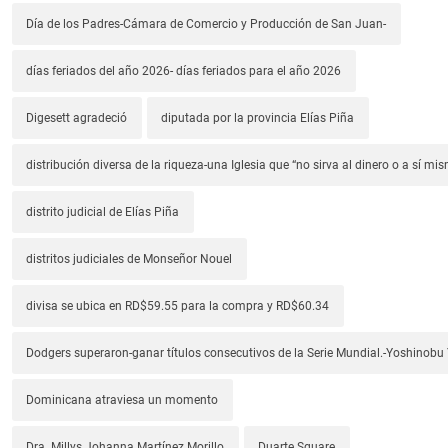
Día de los Padres-Cámara de Comercio y Producción de San Juan-
días feriados del año 2026- días feriados para el año 2026
Digesett agradeció
diputada por la provincia Elías Piña
distribución diversa de la riqueza-una Iglesia que “no sirva al dinero o a sí mi
distrito judicial de Elías Piña
distritos judiciales de Monseñor Nouel
divisa se ubica en RD$59.55 para la compra y RD$60.34
Dodgers superaron-ganar títulos consecutivos de la Serie Mundial.-Yoshino
Dominicana atraviesa un momento
Dra. Millys Johanna Martínez Morillo
Duarte Square