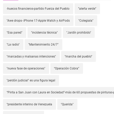
-huecos financieros-partido Fuerza del Pueblo
”alerta verde”
"Awe drops- iPhone 17-Apple Watch y AirPods
"Colegiala"
"Esa pared"
"incidencia técnica"
"Jardín prohibido"
"La radio"
"Mantenimiento 24/7"
"marcadas y malsanas intenciones"
“marcha del pueblo”
"nueva fase de operaciones"
“Operación Cobra”
"perdón judicial" es una figura legal
“Pinta a San Juan con Laura en Sociedad”-más de 60 propuestas de pinturas-p
“presidente interino de Venezuela
"Querida"