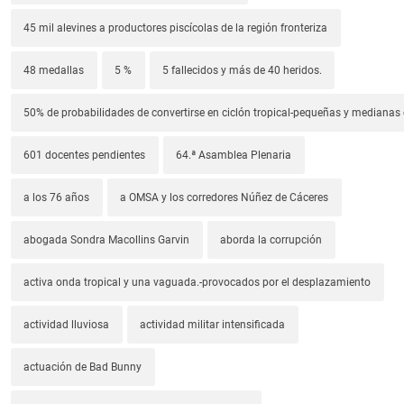
45 mil alevines a productores piscícolas de la región fronteriza
48 medallas
5 %
5 fallecidos y más de 40 heridos.
50% de probabilidades de convertirse en ciclón tropical-pequeñas y median
601 docentes pendientes
64.ª Asamblea Plenaria
a los 76 años
a OMSA y los corredores Núñez de Cáceres
abogada Sondra Macollins Garvin
aborda la corrupción
activa onda tropical y una vaguada.-provocados por el desplazamiento
actividad lluviosa
actividad militar intensificada
actuación de Bad Bunny