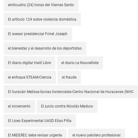
einticuatro (24) horas del Viernes Santo
El artículo 124 sobre violencia doméstica
El asesor presidencial Frinel Joseph
el bienestar y el desarrollo de los deportistas
El diario digital Haití Libre
el diario Le Nouvelliste
el enfoque STEAM-Ciencia
el fraude
El huracán Melissa-lluvias torrenciales-Centro Nacional de Huracanes (NHC
el incremento
El juicio contra Nicolás Maduro
El Liceo Experimental UASD Elías Piña
El MIDEREC debe revisar urgente
el nuevo pelotero profesional