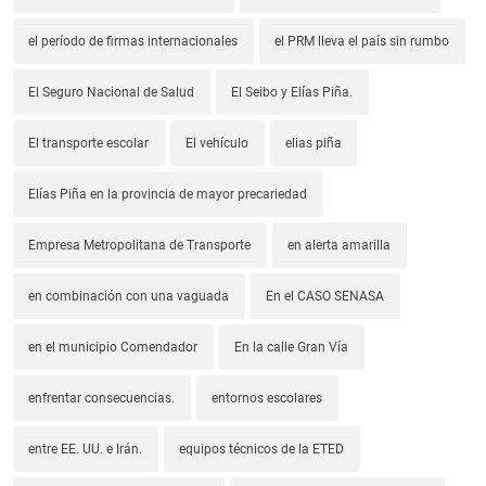
el período de firmas internacionales
el PRM lleva el país sin rumbo
El Seguro Nacional de Salud
El Seibo y Elías Piña.
El transporte escolar
El vehículo
elias piña
Elías Piña en la provincia de mayor precariedad
Empresa Metropolitana de Transporte
en alerta amarilla
en combinación con una vaguada
En el CASO SENASA
en el municipio Comendador
En la calle Gran Vía
enfrentar consecuencias.
entornos escolares
entre EE. UU. e Irán.
equipos técnicos de la ETED