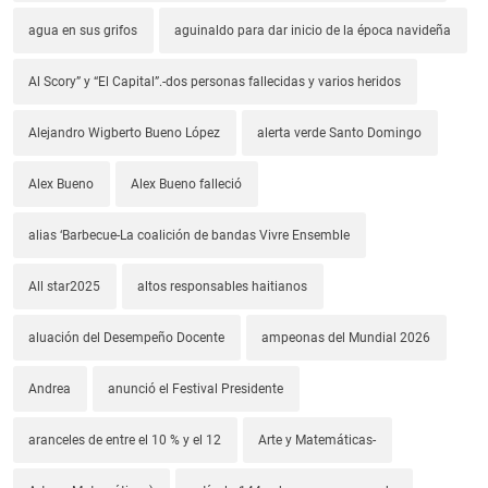
agua en sus grifos
aguinaldo para dar inicio de la época navideña
Al Scory” y “El Capital”.-dos personas fallecidas y varios heridos
Alejandro Wigberto Bueno López
alerta verde Santo Domingo
Alex Bueno
Alex Bueno falleció
alias ‘Barbecue-La coalición de bandas Vivre Ensemble
All star2025
altos responsables haitianos
aluación del Desempeño Docente
ampeonas del Mundial 2026
Andrea
anunció el Festival Presidente
aranceles de entre el 10 % y el 12
Arte y Matemáticas-