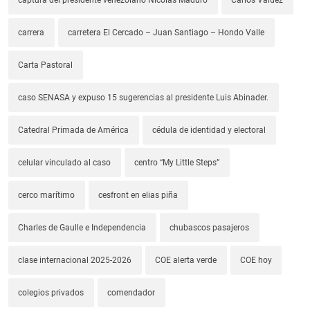
carrera
carretera El Cercado – Juan Santiago – Hondo Valle
Carta Pastoral
caso SENASA y expuso 15 sugerencias al presidente Luis Abinader.
Catedral Primada de América
cédula de identidad y electoral
celular vinculado al caso
centro “My Little Steps”
cerco marítimo
cesfront en elias piña
Charles de Gaulle e Independencia
chubascos pasajeros
clase internacional 2025-2026
COE alerta verde
COE hoy
colegios privados
comendador