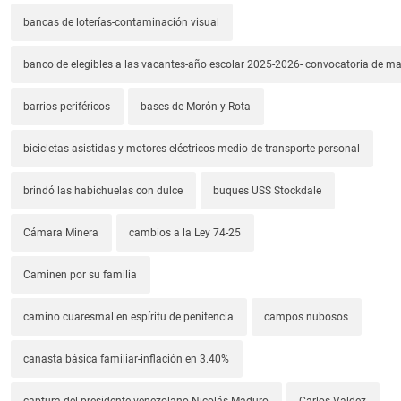
bancas de loterías-contaminación visual
banco de elegibles a las vacantes-año escolar 2025-2026- convocatoria de m
barrios periféricos
bases de Morón y Rota
bicicletas asistidas y motores eléctricos-medio de transporte personal
brindó las habichuelas con dulce
buques USS Stockdale
Cámara Minera
cambios a la Ley 74-25
Caminen por su familia
camino cuaresmal en espíritu de penitencia
campos nubosos
canasta básica familiar-inflación en 3.40%
captura del presidente venezolano Nicolás Maduro
Carlos Valdez