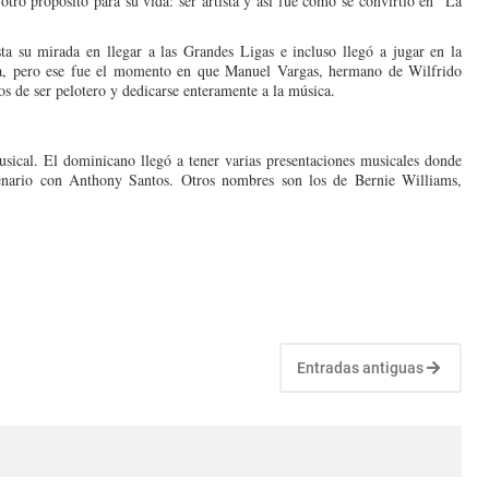
tro propósito para su vida: ser artista y así fue como se convirtió en “La
 su mirada en llegar a las Grandes Ligas e incluso llegó a jugar en la
ara, pero ese fue el momento en que Manuel Vargas, hermano de Wilfrido
os de ser pelotero y dedicarse en­teramente a la música.
sical. El dominicano llegó a tener varias presenta­ciones musicales don­de
ena­rio con Anthony San­tos. Otros nombres son los de Bernie Williams,
Entradas antiguas