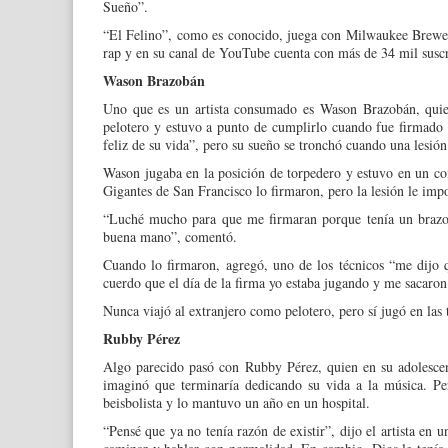
Sueño”.
“El Felino”, como es co­nocido, juega con Mi­lwaukee Brewe
rap y en su canal de YouTube cuenta con más de 34 mil suscr
Wason Brazobán
Uno que es un artis­ta consumado es Wason Brazobán, quien
pelotero y estu­vo a punto de cumplirlo cuando fue firmado a
feliz de su vida”, pero su sueño se tronchó cuando una lesión 
Wason jugaba en la posi­ción de torpedero y estuvo en un 
Gigantes de San Francisco lo firmaron, pero la le­sión le impos
“Luché mucho para que me firmaran porque tenía un brazo p
buena mano”, comentó.
Cuando lo firmaron, agregó, uno de los técnicos “me dijo 
cuerdo que el día de la fir­ma yo estaba jugando y me sacaro
Nunca viajó al extranjero como pelotero, pero sí jugó en las 
Rubby Pérez
Algo parecido pasó con Rubby Pérez, quien en su adolescen
imaginó que termi­naría dedicando su vida a la música. Pe
beisbolista y lo mantuvo un año en un hospital.
“Pensé que ya no te­nía razón de existir”, dijo el artista en