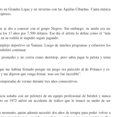
rs en Gran­des Ligas y en invierno con las Águilas Cibaeñas. Canta música
iptores.
 se dio a conocer con el grupo Ne­gros. Sin embargo, su sue­ño era ser
 los 17 años por 7,500 dóla­res. Ese día el artista lo de­fine como el “más
en su rodilla le impidió se­guir jugando.
complejo deportivo en Yamasá. Luego de mu­chos programas y esfuerzos los
ibilitó conti­nuar.
romedio y no co­rría como shortstop, pero sabía jugar la pelota y tenía
que me habían fir­mado porque mi juego era parecido al de Polanco y re­
n y me dijeron que venga firmar, wao eso fue increíble”.
temporadas de vera­no durante tres años conse­cutivos.
cia soñaba con ser pelotero de un equi­po profesional de béisbol y nunca
ro en 1972 sufrió un accidente de tráfico que le truncó su sueño de ser
 un momento, quien además necesitó dos años de terapia para po­der volver a