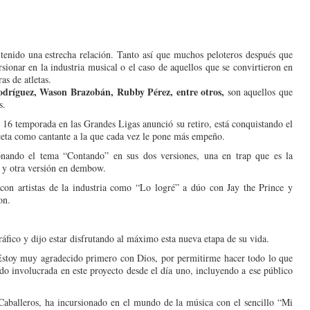
 tenido una estrecha relación. Tan­to así que muchos peloteros después que
­sionar en la industria musi­cal o el caso de aquellos que se convirtieron en
ras de atletas.
dríguez, Wason Brazobán, Rubby Pérez, en­tre otros,
son aquellos que
s.
 16 tempo­rada en las Grandes Ligas anunció su retiro, está con­quistando el
ceta como cantante a la que ca­da vez le pone más empeño.
nando el tema “Contando” en sus dos ver­siones, una en trap que es la
s y otra versión en dembow.
con artistas de la in­dustria como “Lo logré” a dúo con Jay the Prince y
on.
áfico y dijo es­tar disfrutando al máximo esta nueva etapa de su vida.
Estoy muy agra­decido primero con Dios, por permitirme hacer todo lo que
do involucra­da en este proyecto desde el día uno, incluyendo a ese público
Caballeros, ha in­cursionado en el mundo de la música con el sencillo “Mi