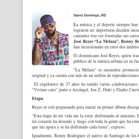
Santo Domingo, RD
L
a música y el deporte siem­pre han
lograron ser deportistas deciden incur
cantantes tras ver frustradas sus carre­
José Reyes “La Melaza”, Ronny Ro
han incursionado en estos dos ámbito
El dominicano José Re­yes, quien tras
público de la música urbana en su fa
“La Melaza” se encuen­tra promocio
original y ya cuenta con más de un millón de repro­duccione
El expelotero de 37 años ha tenido varias colabora­ciones 
“Vivimo caro” junto a Ar­cángel, Jon Z, Duki y Eladio Carri
Etapa
Reyes se está preparan­do para lanzar su primer ál­bum discogr
“Esta etapa de mi vida me la estoy disfrutando al máximo. 
mi corazón ha desea­do y luego con toda la gen­te que ha esta
que me apoya y se ha disfrutado cada tema”, expresó.
Igualmente, Ronny Ro­dríguez el nativo de Santia­go de los 