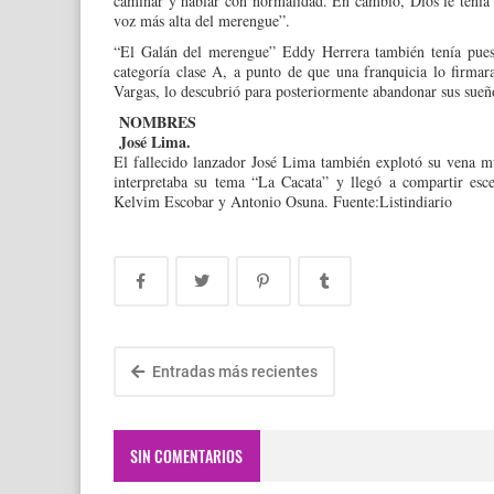
caminar y ha­blar con normalidad. En cambio, Dios le tenía o
voz más alta del merengue”.
“El Galán del merengue” Eddy Herrera también tenía puesta
categoría clase A, a punto de que una franquicia lo firm
Vargas, lo des­cubrió para posteriormen­te abandonar sus sueñ
NOMBRES
José Lima.
El fallecido lanzador José Lima también ex­plotó su vena mu
interpretaba su te­ma “La Cacata” y llegó a compartir esc
Kelvim Escobar y Anto­nio Osuna. Fuente:Listindiario
Entradas más recientes
SIN COMENTARIOS