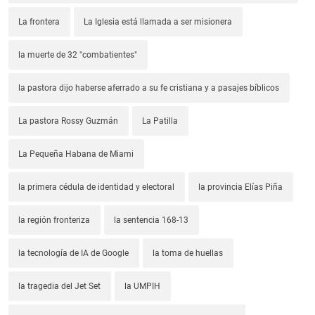
La frontera
La Iglesia está llamada a ser misionera
la muerte de 32 "combatientes"
la pastora dijo haberse aferrado a su fe cristiana y a pasajes bíblicos
La pastora Rossy Guzmán
La Patilla
La Pequeña Habana de Miami
la primera cédula de identidad y electoral
la provincia Elías Piña
la región fronteriza
la sentencia 168-13
la tecnología de IA de Google
la toma de huellas
la tragedia del Jet Set
la UMPIH