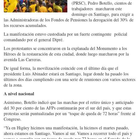
(PRSC), Pedro Botello, cientos de
trabajadores marcharon este
domingo en Santiago, para exigir a
las Administradoras de los Fondos de Pensiones la derogación del 30% de
los recursos acumulados.
La manifestación estuvo custodiada por un fuerte contingente policial
comandando por el general Dipré.
Los protestantes se concentraron en la explanada del Monumento a los
Héroes de la restauración de esta ciudad, donde luego marcharon por la
avenida Las Carreras.
De igual forma, la movilización coincide con el último día que el
presidente Luis Abinader estará en Santiago, lugar donde ha pasado los
últimos dos días cumpliendo con una serie de reuniones con varios sectores
de la zona.
A nivel nacional
Asimismo, Botello indicó que las marchas por el retiro único y anticipado
del 30 por ciento de las AFPs continuarán por el sur del país, y que estas
protestas serán puntualizadas por un “toque de queda de 72 horas” frente al
Congreso.
“Ya en Higüey hicimos una manifestación, la hicimos el martes pasado,
ahora estamos en Santiago. Vamos al sur. Vamos a recorrer todo el país y
vamos a cumplir con un toque de queda por 72 horas en el Senado de la