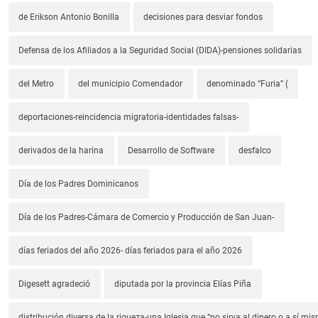
de Erikson Antonio Bonilla
decisiones para desviar fondos
Defensa de los Afiliados a la Seguridad Social (DIDA)-pensiones solidarias
del Metro
del municipio Comendador
denominado “Furia” (
deportaciones-reincidencia migratoria-identidades falsas-
derivados de la harina
Desarrollo de Software
desfalco
Día de los Padres Dominicanos
Día de los Padres-Cámara de Comercio y Producción de San Juan-
días feriados del año 2026- días feriados para el año 2026
Digesett agradeció
diputada por la provincia Elías Piña
distribución diversa de la riqueza-una Iglesia que “no sirva al dinero o a sí mi