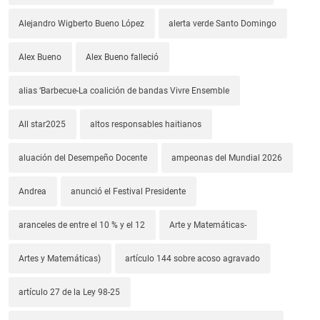
Alejandro Wigberto Bueno López
alerta verde Santo Domingo
Alex Bueno
Alex Bueno falleció
alias ‘Barbecue-La coalición de bandas Vivre Ensemble
All star2025
altos responsables haitianos
aluación del Desempeño Docente
ampeonas del Mundial 2026
Andrea
anunció el Festival Presidente
aranceles de entre el 10 % y el 12
Arte y Matemáticas-
Artes y Matemáticas)
artículo 144 sobre acoso agravado
artículo 27 de la Ley 98-25