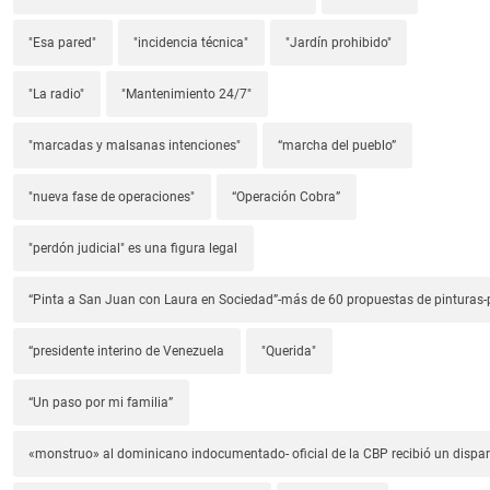
"Esa pared"
"incidencia técnica"
"Jardín prohibido"
"La radio"
"Mantenimiento 24/7"
"marcadas y malsanas intenciones"
“marcha del pueblo”
"nueva fase de operaciones"
“Operación Cobra”
"perdón judicial" es una figura legal
“Pinta a San Juan con Laura en Sociedad”-más de 60 propuestas de pinturas-p
“presidente interino de Venezuela
"Querida"
“Un paso por mi familia”
«monstruo» al dominicano indocumentado- oficial de la CBP recibió un dispa