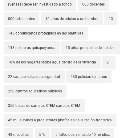
(Senasa) debe ser investigado a fondo
000 docentes
000 estudiantes
10 años de prisión a un hombre
13
143 dominicanos protegidos en las plantillas
148 peloteros quisqueyanos
15 años prospecto del béisbol
18% de los hogares recibe agua dentro de la vivienda
21
22 características de seguridad
230 policías kenianos
250 centros educativos públicos
350 becas de carreras STEM-carreras STEM
45 mil alevines a productores piscícolas de la región fronteriza
48 medallas
5 %
5 fallecidos y más de 40 heridos.