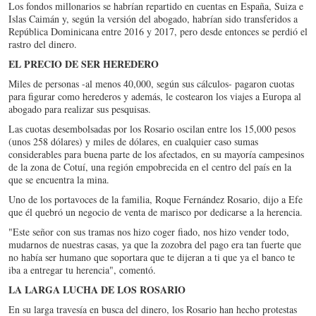
Los fondos millonarios se habrían repartido en cuentas en España, Suiza e
Islas Caimán y, según la versión del abogado, habrían sido transferidos a
República Dominicana entre 2016 y 2017, pero desde entonces se perdió el
rastro del dinero.
EL PRECIO DE SER HEREDERO
Miles de personas -al menos 40,000, según sus cálculos- pagaron cuotas
para figurar como herederos y además, le costearon los viajes a Europa al
abogado para realizar sus pesquisas.
Las cuotas desembolsadas por los Rosario oscilan entre los 15,000 pesos
(unos 258 dólares) y miles de dólares, en cualquier caso sumas
considerables para buena parte de los afectados, en su mayoría campesinos
de la zona de Cotuí, una región empobrecida en el centro del país en la
que se encuentra la mina.
Uno de los portavoces de la familia, Roque Fernández Rosario, dijo a Efe
que él quebró un negocio de venta de marisco por dedicarse a la herencia.
"Este señor con sus tramas nos hizo coger fiado, nos hizo vender todo,
mudarnos de nuestras casas, ya que la zozobra del pago era tan fuerte que
no había ser humano que soportara que te dijeran a ti que ya el banco te
iba a entregar tu herencia", comentó.
LA LARGA LUCHA DE LOS ROSARIO
En su larga travesía en busca del dinero, los Rosario han hecho protestas