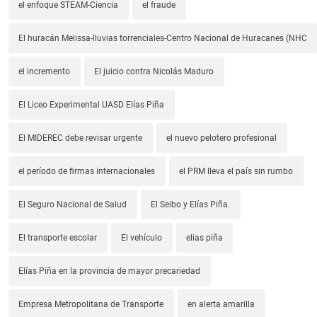
el enfoque STEAM-Ciencia
el fraude
El huracán Melissa-lluvias torrenciales-Centro Nacional de Huracanes (NHC
el incremento
El juicio contra Nicolás Maduro
El Liceo Experimental UASD Elías Piña
El MIDEREC debe revisar urgente
el nuevo pelotero profesional
el período de firmas internacionales
el PRM lleva el país sin rumbo
El Seguro Nacional de Salud
El Seibo y Elías Piña.
El transporte escolar
El vehículo
elias piña
Elías Piña en la provincia de mayor precariedad
Empresa Metropolitana de Transporte
en alerta amarilla