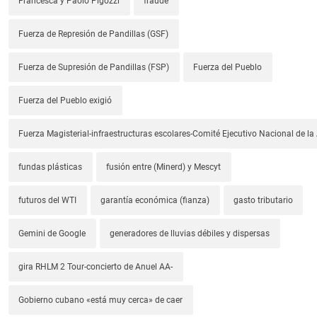
Francesca y Paolo Pigozzi
fraude
Fuerza de Represión de Pandillas (GSF)
Fuerza de Supresión de Pandillas (FSP)
Fuerza del Pueblo
Fuerza del Pueblo exigió
Fuerza Magisterial-infraestructuras escolares-Comité Ejecutivo Nacional de l
fundas plásticas
fusión entre (Minerd) y Mescyt
futuros del WTI
garantía económica (fianza)
gasto tributario
Gemini de Google
generadores de lluvias débiles y dispersas
gira RHLM 2 Tour-concierto de Anuel AA-
Gobierno cubano «está muy cerca» de caer