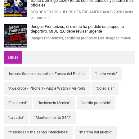
Santo Domingo 2026? Estos son los canales y plataformas
oficiales
DONDE VER LOS JUEGOS CENTRO AMERICANOS 2026 Hasta
el moment…
Juegos Fronterizos, el evento ha perdido su propósito
deportivo, MIDEREC debe revisar urgente
Juegos Fronterizos, perdió su propósito Los Juegos Fronteri…
LABELS
-huecos financieros-partido Fuerza del Pueblo
”alerta verde”
"Awe drops- iPhone 17-Apple Watch y AirPods
"Colegiala"
"Esa pared"
"incidencia técnica"
"Jardín prohibido"
"La radio"
"Mantenimiento 24/7"
"marcadas y malsanas intenciones"
“marcha del pueblo”