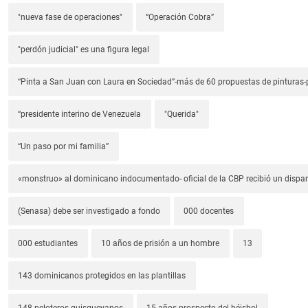
"nueva fase de operaciones"
“Operación Cobra”
"perdón judicial" es una figura legal
“Pinta a San Juan con Laura en Sociedad”-más de 60 propuestas de pinturas-p
“presidente interino de Venezuela
"Querida"
“Un paso por mi familia”
«monstruo» al dominicano indocumentado- oficial de la CBP recibió un dispa
(Senasa) debe ser investigado a fondo
000 docentes
000 estudiantes
10 años de prisión a un hombre
13
143 dominicanos protegidos en las plantillas
148 peloteros quisqueyanos
15 años prospecto del béisbol