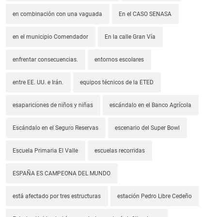
en combinación con una vaguada
En el CASO SENASA
en el municipio Comendador
En la calle Gran Vía
enfrentar consecuencias.
entornos escolares
entre EE. UU. e Irán.
equipos técnicos de la ETED
esapariciones de niños y niñas
escándalo en el Banco Agrícola
Escándalo en el Seguro Reservas
escenario del Super Bowl
Escuela Primaria El Valle
escuelas recorridas
ESPAÑA ES CAMPEONA DEL MUNDO
está afectado por tres estructuras
estación Pedro Libre Cedeño