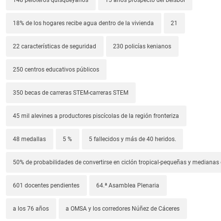
18% de los hogares recibe agua dentro de la vivienda
21
22 características de seguridad
230 policías kenianos
250 centros educativos públicos
350 becas de carreras STEM-carreras STEM
45 mil alevines a productores piscícolas de la región fronteriza
48 medallas
5 %
5 fallecidos y más de 40 heridos.
50% de probabilidades de convertirse en ciclón tropical-pequeñas y median
601 docentes pendientes
64.ª Asamblea Plenaria
a los 76 años
a OMSA y los corredores Núñez de Cáceres