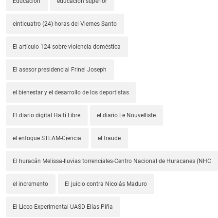
Educación
educación superior
einticuatro (24) horas del Viernes Santo
El artículo 124 sobre violencia doméstica
El asesor presidencial Frinel Joseph
el bienestar y el desarrollo de los deportistas
El diario digital Haití Libre
el diario Le Nouvelliste
el enfoque STEAM-Ciencia
el fraude
El huracán Melissa-lluvias torrenciales-Centro Nacional de Huracanes (NHC
el incremento
El juicio contra Nicolás Maduro
El Liceo Experimental UASD Elías Piña