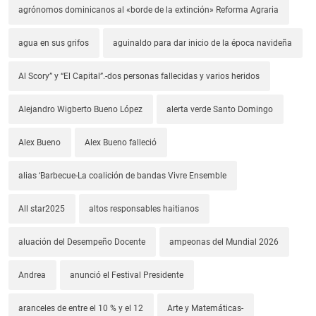
agrónomos dominicanos al «borde de la extinción» Reforma Agraria
agua en sus grifos
aguinaldo para dar inicio de la época navideña
Al Scory” y “El Capital”.-dos personas fallecidas y varios heridos
Alejandro Wigberto Bueno López
alerta verde Santo Domingo
Alex Bueno
Alex Bueno falleció
alias ‘Barbecue-La coalición de bandas Vivre Ensemble
All star2025
altos responsables haitianos
aluación del Desempeño Docente
ampeonas del Mundial 2026
Andrea
anunció el Festival Presidente
aranceles de entre el 10 % y el 12
Arte y Matemáticas-