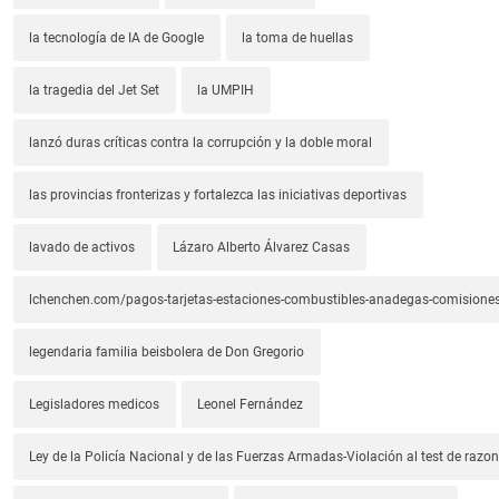
la tecnología de IA de Google
la toma de huellas
la tragedia del Jet Set
la UMPIH
lanzó duras críticas contra la corrupción y la doble moral
las provincias fronterizas y fortalezca las iniciativas deportivas
lavado de activos
Lázaro Alberto Álvarez Casas
lchenchen.com/pagos-tarjetas-estaciones-combustibles-anadegas-comisione
legendaria familia beisbolera de Don Gregorio
Legisladores medicos
Leonel Fernández
Ley de la Policía Nacional y de las Fuerzas Armadas-Violación al test de razona