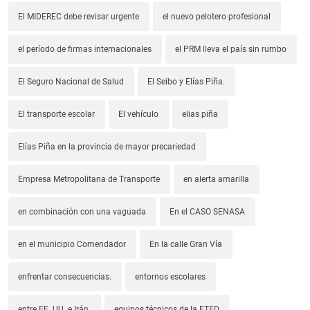
El MIDEREC debe revisar urgente
el nuevo pelotero profesional
el período de firmas internacionales
el PRM lleva el país sin rumbo
El Seguro Nacional de Salud
El Seibo y Elías Piña.
El transporte escolar
El vehículo
elias piña
Elías Piña en la provincia de mayor precariedad
Empresa Metropolitana de Transporte
en alerta amarilla
en combinación con una vaguada
En el CASO SENASA
en el municipio Comendador
En la calle Gran Vía
enfrentar consecuencias.
entornos escolares
entre EE. UU. e Irán.
equipos técnicos de la ETED