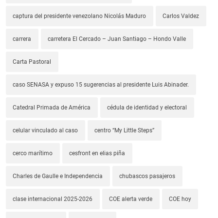
captura del presidente venezolano Nicolás Maduro
Carlos Valdez
carrera
carretera El Cercado – Juan Santiago – Hondo Valle
Carta Pastoral
caso SENASA y expuso 15 sugerencias al presidente Luis Abinader.
Catedral Primada de América
cédula de identidad y electoral
celular vinculado al caso
centro “My Little Steps”
cerco marítimo
cesfront en elias piña
Charles de Gaulle e Independencia
chubascos pasajeros
clase internacional 2025-2026
COE alerta verde
COE hoy