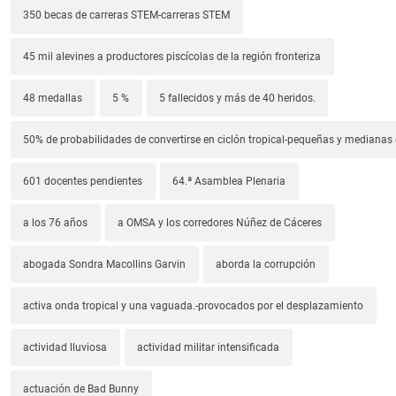
350 becas de carreras STEM-carreras STEM
45 mil alevines a productores piscícolas de la región fronteriza
48 medallas
5 %
5 fallecidos y más de 40 heridos.
50% de probabilidades de convertirse en ciclón tropical-pequeñas y median
601 docentes pendientes
64.ª Asamblea Plenaria
a los 76 años
a OMSA y los corredores Núñez de Cáceres
abogada Sondra Macollins Garvin
aborda la corrupción
activa onda tropical y una vaguada.-provocados por el desplazamiento
actividad lluviosa
actividad militar intensificada
actuación de Bad Bunny