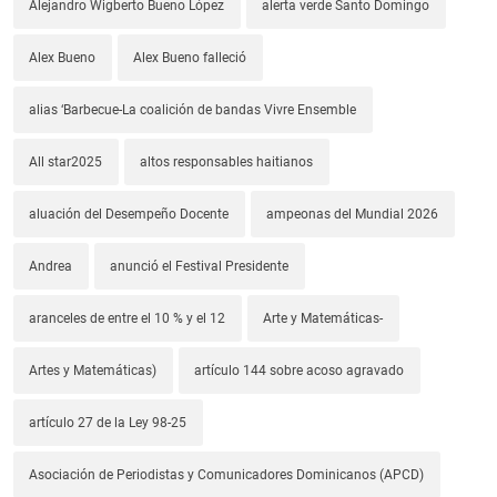
Alejandro Wigberto Bueno López
alerta verde Santo Domingo
Alex Bueno
Alex Bueno falleció
alias ‘Barbecue-La coalición de bandas Vivre Ensemble
All star2025
altos responsables haitianos
aluación del Desempeño Docente
ampeonas del Mundial 2026
Andrea
anunció el Festival Presidente
aranceles de entre el 10 % y el 12
Arte y Matemáticas-
Artes y Matemáticas)
artículo 144 sobre acoso agravado
artículo 27 de la Ley 98-25
Asociación de Periodistas y Comunicadores Dominicanos (APCD)