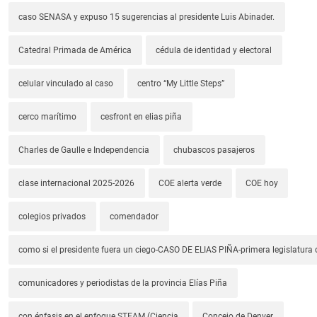
caso SENASA y expuso 15 sugerencias al presidente Luis Abinader.
Catedral Primada de América
cédula de identidad y electoral
celular vinculado al caso
centro “My Little Steps”
cerco marítimo
cesfront en elias piña
Charles de Gaulle e Independencia
chubascos pasajeros
clase internacional 2025-2026
COE alerta verde
COE hoy
colegios privados
comendador
como si el presidente fuera un ciego-CASO DE ELIAS PIÑA-primera legislatura 
comunicadores y periodistas de la provincia Elías Piña
con énfasis en el enfoque STEAM (Ciencia
Concejo de Denver