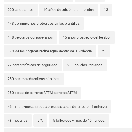
000 estudiantes
10 años de prisión a un hombre
13
143 dominicanos protegidos en las plantillas
148 peloteros quisqueyanos
15 años prospecto del béisbol
18% de los hogares recibe agua dentro de la vivienda
21
22 características de seguridad
230 policías kenianos
250 centros educativos públicos
350 becas de carreras STEM-carreras STEM
45 mil alevines a productores piscícolas de la región fronteriza
48 medallas
5 %
5 fallecidos y más de 40 heridos.