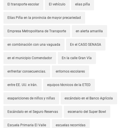
El transporte escolar
El vehículo
elias piña
Elías Piña en la provincia de mayor precariedad
Empresa Metropolitana de Transporte
en alerta amarilla
en combinación con una vaguada
En el CASO SENASA
en el municipio Comendador
En la calle Gran Vía
enfrentar consecuencias.
entornos escolares
entre EE. UU. e Irán.
equipos técnicos de la ETED
esapariciones de niños y niñas
escándalo en el Banco Agrícola
Escándalo en el Seguro Reservas
escenario del Super Bowl
Escuela Primaria El Valle
escuelas recorridas