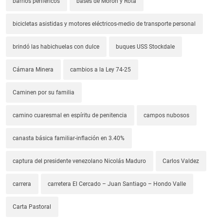
barrios periféricos
bases de Morón y Rota
bicicletas asistidas y motores eléctricos-medio de transporte personal
brindó las habichuelas con dulce
buques USS Stockdale
Cámara Minera
cambios a la Ley 74-25
Caminen por su familia
camino cuaresmal en espíritu de penitencia
campos nubosos
canasta básica familiar-inflación en 3.40%
captura del presidente venezolano Nicolás Maduro
Carlos Valdez
carrera
carretera El Cercado – Juan Santiago – Hondo Valle
Carta Pastoral