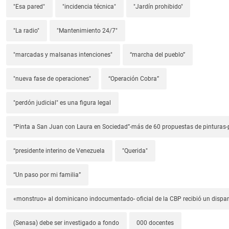
"Esa pared"
"incidencia técnica"
"Jardín prohibido"
"La radio"
"Mantenimiento 24/7"
"marcadas y malsanas intenciones"
“marcha del pueblo”
"nueva fase de operaciones"
“Operación Cobra”
"perdón judicial" es una figura legal
“Pinta a San Juan con Laura en Sociedad”-más de 60 propuestas de pinturas-p
“presidente interino de Venezuela
"Querida"
“Un paso por mi familia”
«monstruo» al dominicano indocumentado- oficial de la CBP recibió un dispa
(Senasa) debe ser investigado a fondo
000 docentes