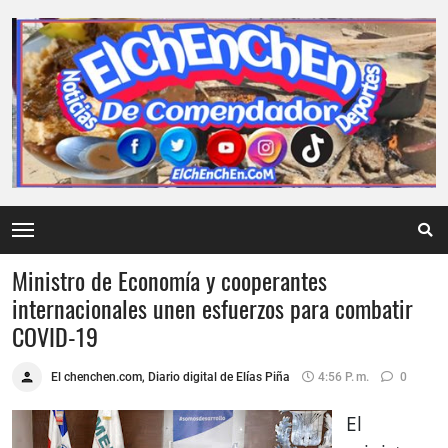
Ministro de Economía y cooperantes
internacionales unen esfuerzos para combatir
COVID-19
El chenchen.com, Diario digital de Elías Piña
4:56 P. M.
0
El