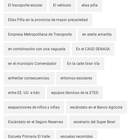
El transporte escolar
El vehículo
elias piña
Elías Piña en la provincia de mayor precariedad
Empresa Metropolitana de Transporte
en alerta amarilla
en combinación con una vaguada
En el CASO SENASA
en el municipio Comendador
En la calle Gran Vía
enfrentar consecuencias.
entornos escolares
entre EE. UU. e Irán.
equipos técnicos de la ETED
esapariciones de niños y niñas
escándalo en el Banco Agrícola
Escándalo en el Seguro Reservas
escenario del Super Bowl
Escuela Primaria El Valle
escuelas recorridas