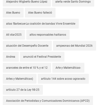
Alejandro Wigberto Bueno López
alerta verde Santo Domingo
Alex Bueno
Alex Bueno falleció
alias ‘Barbecue-La coalición de bandas Vivre Ensemble
All star2025
altos responsables haitianos
aluación del Desempeño Docente
ampeonas del Mundial 2026
Andrea
anunció el Festival Presidente
aranceles de entre el 10 % y el 12
Arte y Matemáticas-
Artes y Matemáticas)
artículo 144 sobre acoso agravado
artículo 27 de la Ley 98-25
Asociación de Periodistas y Comunicadores Dominicanos (APCD)