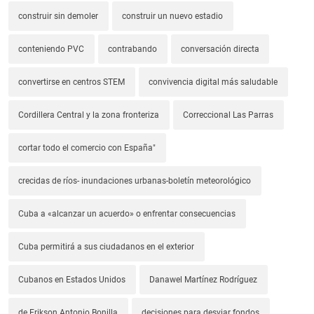
construir sin demoler
construir un nuevo estadio
conteniendo PVC
contrabando
conversación directa
convertirse en centros STEM
convivencia digital más saludable
Cordillera Central y la zona fronteriza
Correccional Las Parras
cortar todo el comercio con España"
crecidas de ríos- inundaciones urbanas-boletín meteorológico
Cuba a «alcanzar un acuerdo» o enfrentar consecuencias
Cuba permitirá a sus ciudadanos en el exterior
Cubanos en Estados Unidos
Danawel Martínez Rodríguez
de Erikson Antonio Bonilla
decisiones para desviar fondos