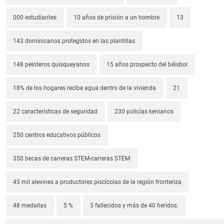
000 estudiantes
10 años de prisión a un hombre
13
143 dominicanos protegidos en las plantillas
148 peloteros quisqueyanos
15 años prospecto del béisbol
18% de los hogares recibe agua dentro de la vivienda
21
22 características de seguridad
230 policías kenianos
250 centros educativos públicos
350 becas de carreras STEM-carreras STEM
45 mil alevines a productores piscícolas de la región fronteriza
48 medallas
5 %
5 fallecidos y más de 40 heridos.