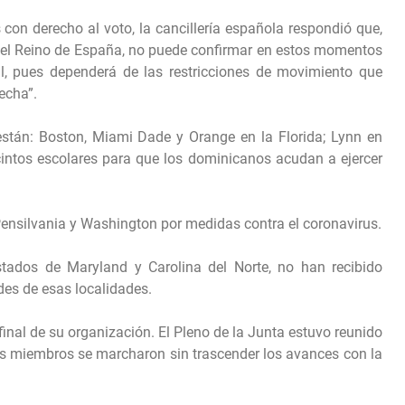
con derecho al voto, la cancillería española respondió que,
r del Reino de España, no puede confirmar en estos momentos
ial, pues dependerá de las restricciones de movimiento que
echa”.
stán: Boston, Miami Dade y Orange en la Florida; Lynn en
intos escolares para que los dominicanos acudan a ejercer
Pensilvania y Washington por medidas contra el coronavirus.
stados de Maryland y Carolina del Norte, no han recibido
es de esas localidades.
a final de su organización. El Pleno de la Junta estuvo reunido
 los miembros se marcharon sin trascender los avances con la